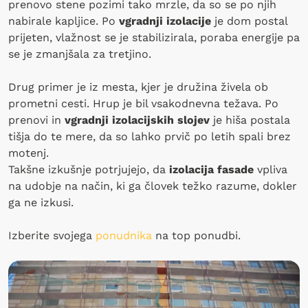
prenovo stene pozimi tako mrzle, da so se po njih
nabirale kapljice. Po
vgradnji izolacije
je dom postal
prijeten, vlažnost se je stabilizirala, poraba energije pa
se je zmanjšala za tretjino.
Drug primer je iz mesta, kjer je družina živela ob
prometni cesti. Hrup je bil vsakodnevna težava. Po
prenovi in
vgradnji izolacijskih slojev
je hiša postala
tišja do te mere, da so lahko prvič po letih spali brez
motenj.
Takšne izkušnje potrjujejo, da
izolacija fasade
vpliva
na udobje na način, ki ga človek težko razume, dokler
ga ne izkusi.
Izberite svojega
ponudnika
na top ponudbi.