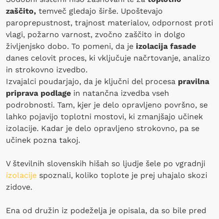
zaščito,
temveč gledajo širše. Upoštevajo
paroprepustnost, trajnost materialov, odpornost proti
vlagi, požarno varnost, zvočno zaščito in dolgo
življenjsko dobo. To pomeni, da je
izolacija fasade
danes celovit proces, ki vključuje načrtovanje, analizo
in strokovno izvedbo.
Izvajalci poudarjajo, da je ključni del procesa
pravilna
priprava podlage
in natančna izvedba vseh
podrobnosti. Tam, kjer je delo opravljeno površno, se
lahko pojavijo toplotni mostovi, ki zmanjšajo učinek
izolacije. Kadar je delo opravljeno strokovno, pa se
učinek pozna takoj.
V številnih slovenskih hišah so ljudje šele po vgradnji
izolacije
spoznali, koliko toplote je prej uhajalo skozi
zidove.
Ena od družin iz podeželja je opisala, da so bile pred