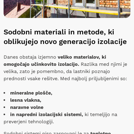
Sodobni materiali in metode, ki
oblikujejo novo generacijo izolacije
Danes obstaja izjemno
veliko materialov, ki
omogočajo učinkovito izolacijo.
Razlika med njimi je
velika, zato je pomembno, da lastniki poznajo
prednosti vsake rešitve. Med najbolj priljubljenimi so:
mineralne plošče,
lesna vlakna,
naravne volne
in napredni izolacijski sistemi,
ki temeljijo na
preverjeni tehnologiji.
Sodobni sistemi niso zasnovani le za
toplotno