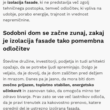
je
izolacija fasade
, ki ne predstavlja več zgolj
tehničnega postopka, temveč odločitev, ki vpliva na
udobje, porabo energije, trajnost in vrednost
nepremičnine.
Sodobni dom se začne zunaj, zakaj
je izolacija fasade tako pomembna
odločitev
Številne družine, investitorji, podjetja in tudi arhitekti
opažajo, da se potrebe ljudi spreminjajo. Dolgo je
veljalo, da je dovolj, da je dom zaščiten pred dežjem
in mrazom. Danes pa je jasno, da mora biti dom
zvočno prijazen, toplotno stabilen, energetsko
učinkovit
in zasnovan tako, da omogoča mirno ter
zdravo bivanje. Prav zato se vse več lastnikov odloča,
da je pravi trenutek za kakovostno prenovo, katere
osrednji del je ustrezno izolirana fasada.