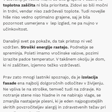
toplotna zaščita
ni bila prioriteta. Zidovi so bili močni
in trdni, vendar niso zadrževali toplote. Tudi novejše
hiše niso vedno optimalno grajene, saj je bila
pozornost usmerjena v lep izgled, ne pa nujno v
učinkovitost.
Današnji svet pa pokaže, da tak pristop ni več
vzdržen.
Stroški energije rastejo.
Podnebje se
spreminja. Poleti imamo vročinske valove, pozimi
izrazite padce temperatur. V takšnem okolju je dom,
ki ni zaščiten, izjemno težko vzdrževati.
Prav zato mnogi lastniki spoznajo, da je
izolacija
fasade
ena najbolj dolgoročnih odločitev v življenju.
Ne vpliva le na stroške, temveč tudi na zdravje. Ko
notranje stene niso hladne in ne nabirajo vlage, se
zmanjša nastajanje plesni, ki je eden najpogostejših
skritih povzročiteljev alergij in zdravstvenih težav pri