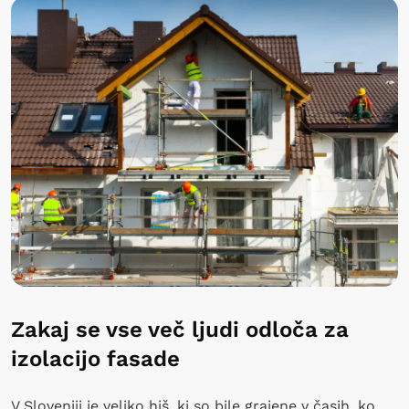
Zakaj se vse več ljudi odloča za
izolacijo fasade
V Sloveniji je veliko hiš, ki so bile grajene v časih, ko