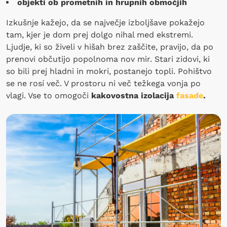
objekti ob prometnih in hrupnih območjih
Izkušnje kažejo, da se največje izboljšave pokažejo
tam, kjer je dom prej dolgo nihal med ekstremi.
Ljudje, ki so živeli v hišah brez zaščite, pravijo, da po
prenovi občutijo popolnoma nov mir. Stari zidovi, ki
so bili prej hladni in mokri, postanejo topli. Pohištvo
se ne rosí več. V prostoru ni več težkega vonja po
vlagi. Vse to omogoči
kakovostna izolacija
fasade
.