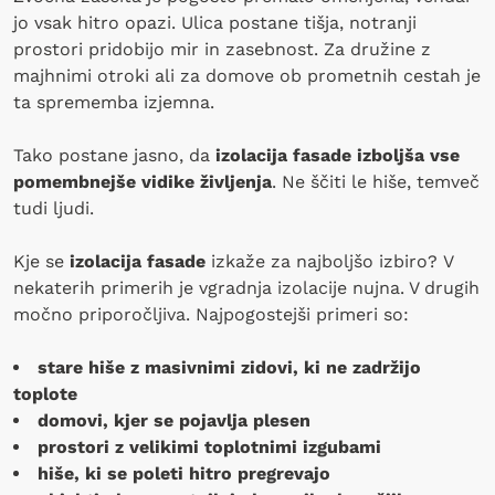
jo vsak hitro opazi. Ulica postane tišja, notranji
prostori pridobijo mir in zasebnost. Za družine z
majhnimi otroki ali za domove ob prometnih cestah je
ta sprememba izjemna.
Tako postane jasno, da
izolacija fasade izboljša vse
pomembnejše vidike življenja
. Ne ščiti le hiše, temveč
tudi ljudi.
Kje se
izolacija fasade
izkaže za najboljšo izbiro? V
nekaterih primerih je vgradnja izolacije nujna. V drugih
močno priporočljiva. Najpogostejši primeri so:
stare hiše z masivnimi zidovi, ki ne zadržijo
toplote
domovi, kjer se pojavlja plesen
prostori z velikimi toplotnimi izgubami
hiše, ki se poleti hitro pregrevajo