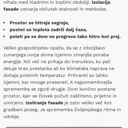
nihala med hladnimi in toplimi obdobji.
Izolacija
fasade
ustvarja občutek stalnosti in mehkobe.
Prostor se hitreje segreje,
pozimi se toplota zadrži dalj časa,
poleti pa se dom ne pregreva tako hitro kot prej.
Veliko gospodinjstev opaža, da se z izboljšavo
zunanjega ovoja doma izjemno zmanjša poraba
energije. Nič več ne prihaja do trenutkov, ko peč
deluje brez prestanka ali ko klimatska naprava ne
dohaja poletnih temperatur. Prihranki so lahko
izjemni, kar mnoge preseneti. A najpomembnejša
sprememba se zgodi drugje. Dom končno postane
prostor, kjer se človek počuti zaščiteno, prijetno in
umirjeno.
Izoliranje fasade
je zato veliko več kot
gradbeni poseg. Je sprememba življenjskega ritma in
udobja.