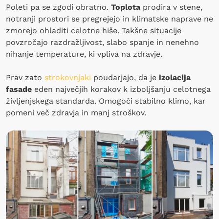
Poleti pa se zgodi obratno.
Toplota
prodira v stene,
notranji prostori se pregrejejo in klimatske naprave ne
zmorejo ohladiti celotne hiše. Takšne situacije
povzročajo razdražljivost, slabo spanje in nenehno
nihanje temperature, ki vpliva na zdravje.
Prav zato
strokovnjaki
poudarjajo, da je
izolacija
fasade
eden največjih korakov k izboljšanju celotnega
življenjskega standarda. Omogoči stabilno klimo, kar
pomeni več zdravja in manj stroškov.