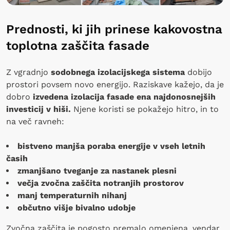
Prednosti, ki jih prinese kakovostna
toplotna zaščita fasade
Z vgradnjo
sodobnega izolacijskega sistema
dobijo
prostori povsem novo energijo. Raziskave kažejo, da je
dobro
izvedena izolacija fasade ena najdonosnejših
investicij v hiši.
Njene koristi se pokažejo hitro, in to
na več ravneh:
bistveno manjša poraba energije v vseh letnih
časih
zmanjšano tveganje za nastanek plesni
večja zvočna zaščita notranjih prostorov
manj temperaturnih nihanj
občutno višje bivalno udobje
Zvočna zaščita je pogosto premalo omenjena, vendar