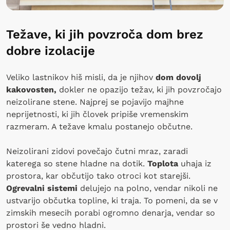
Težave, ki jih povzroča dom brez
dobre izolacije
Veliko lastnikov hiš misli, da je njihov
dom dovolj
kakovosten,
dokler ne opazijo težav, ki jih povzročajo
neizolirane stene. Najprej se pojavijo majhne
neprijetnosti, ki jih človek pripiše vremenskim
razmeram. A težave kmalu postanejo občutne.
Neizolirani zidovi povečajo čutni mraz, zaradi
katerega so stene hladne na dotik.
Toplota
uhaja iz
prostora, kar občutijo tako otroci kot starejši.
Ogrevalni sistemi
delujejo na polno, vendar nikoli ne
ustvarijo občutka topline, ki traja. To pomeni, da se v
zimskih mesecih porabi ogromno denarja, vendar so
prostori še vedno hladni.