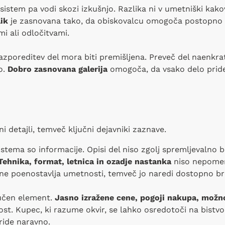
sistem pa vodi skozi izkušnjo. Razlika ni v umetniški kako
lik
je zasnovana tako, da obiskovalcu omogoča postopno p
i ali odločitvami.
zporeditev del mora biti premišljena. Preveč del naenkra
o.
Dobro zasnovana galerija
omogoča, da vsako delo pride
ni detajli, temveč ključni dejavniki zaznave.
ema so informacije. Opisi del niso zgolj spremljevalno be
Tehnika, format, letnica in ozadje nastanka
niso nepomem
ne poenostavlja umetnosti, temveč jo naredi dostopno br
jučen element.
Jasno izražene cene, pogoji nakupa, možno
st. Kupec, ki razume okvir, se lahko osredotoči na bistvo
ride naravno.