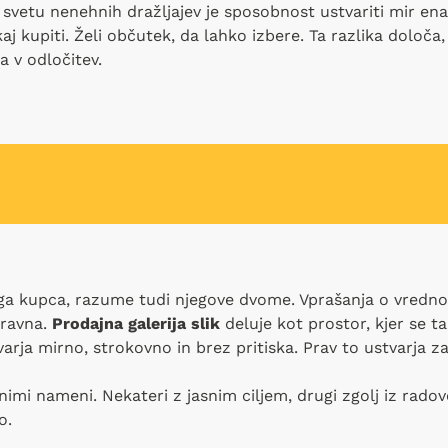
svetu nenehnih dražljajev je sposobnost ustvariti mir ena
j kupiti. Želi občutek, da lahko izbere. Ta razlika določa, 
a v odločitev.
 kupca, razume tudi njegove dvome. Vprašanja o vrednosti
aravna.
Prodajna galerija slik
deluje kot prostor, kjer se t
arja mirno, strokovno in brez pritiska. Prav to ustvarja z
čnimi nameni. Nekateri z jasnim ciljem, drugi zgolj iz rado
o.