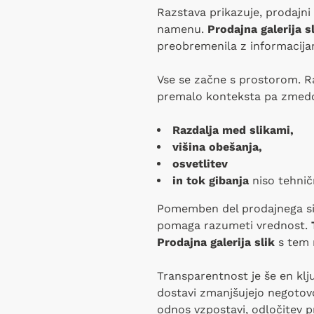
Razstava prikazuje, prodajni 
namenu.
Prodajna galerija s
preobremenila z informacijam
Vse se začne s prostorom. Ra
premalo konteksta pa zmed
Razdalja med slikami,
višina obešanja,
osvetlitev
in tok gibanja
niso tehnič
Pomemben del prodajnega sist
pomaga razumeti vrednost.
Prodajna galerija slik
s tem 
Transparentnost je še en kl
dostavi zmanjšujejo negotovo
odnos vzpostavi, odločitev p