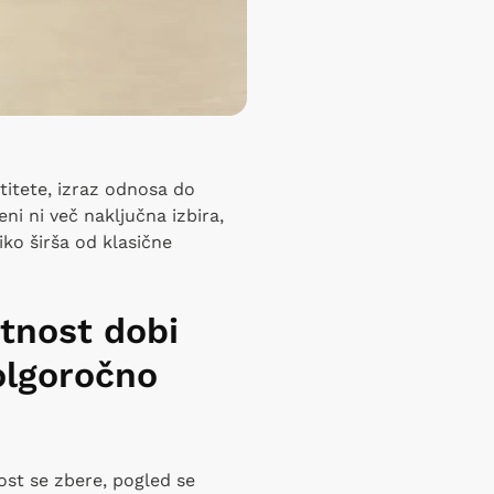
titete, izraz odnosa do
ni ni več naključna izbira,
iko širša od klasične
etnost dobi
olgoročno
st se zbere, pogled se