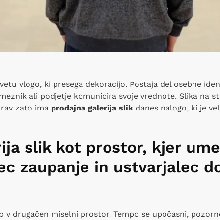
tu vlogo, ki presega dekoracijo. Postaja del osebne iden
eznik ali podjetje komunicira svoje vrednote. Slika na ste
Prav zato ima
prodajna galerija slik
danes nalogo, ki je vel
ija slik kot prostor, kjer um
ec zaupanje in ustvarjalec d
 v drugačen miselni prostor. Tempo se upočasni, pozorno