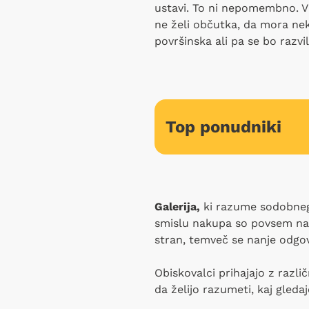
ustavi. To ni nepomembno. V 
ne želi občutka, da mora neka
površinska ali pa se bo razvil
Top ponudniki
Galerija,
ki razume sodobnega
smislu nakupa so povsem n
stran, temveč se nanje odgov
Obiskovalci prihajajo z razli
da želijo razumeti, kaj gledaj