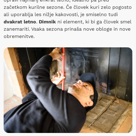
začetkom kurilne sezone. Če človek kuri zelo pogosto
ali uporablja les nižje kakovosti, je smiselno tudi
dvakrat letno
.
Dimnik
ni element, ki bi ga človek smel
zanemariti. Vsaka sezona prinaša nove obloge in nove
obremenitve.