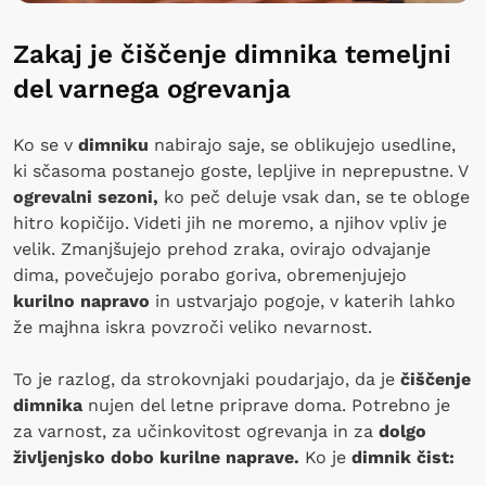
Zakaj je čiščenje dimnika temeljni
del varnega ogrevanja
Ko se v
dimniku
nabirajo saje, se oblikujejo usedline,
ki sčasoma postanejo goste, lepljive in neprepustne. V
ogrevalni sezoni,
ko peč deluje vsak dan, se te obloge
hitro kopičijo. Videti jih ne moremo, a njihov vpliv je
velik. Zmanjšujejo prehod zraka, ovirajo odvajanje
dima, povečujejo porabo goriva, obremenjujejo
kurilno napravo
in ustvarjajo pogoje, v katerih lahko
že majhna iskra povzroči veliko nevarnost.
To je razlog, da strokovnjaki poudarjajo, da je
čiščenje
dimnika
nujen del letne priprave doma. Potrebno je
za varnost, za učinkovitost ogrevanja in za
dolgo
življenjsko dobo kurilne naprave.
Ko je
dimnik čist: