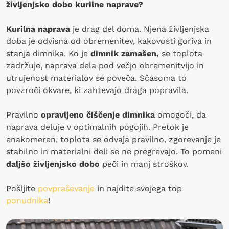
življenjsko dobo kurilne naprave?
Kurilna naprava
je drag del doma. Njena življenjska
doba je odvisna od obremenitev, kakovosti goriva in
stanja dimnika. Ko je
dimnik zamašen,
se toplota
zadržuje, naprava dela pod večjo obremenitvijo in
utrujenost materialov se poveča. Sčasoma to
povzroči okvare, ki zahtevajo draga popravila.
Pravilno
opravljeno čiščenje dimnika
omogoči, da
naprava deluje v optimalnih pogojih. Pretok je
enakomeren, toplota se odvaja pravilno, zgorevanje je
stabilno in materialni deli se ne pregrevajo. To pomeni
daljšo življenjsko dobo
peči in manj stroškov.
Pošljite
povpraševanje
in najdite svojega top
ponudnika
!