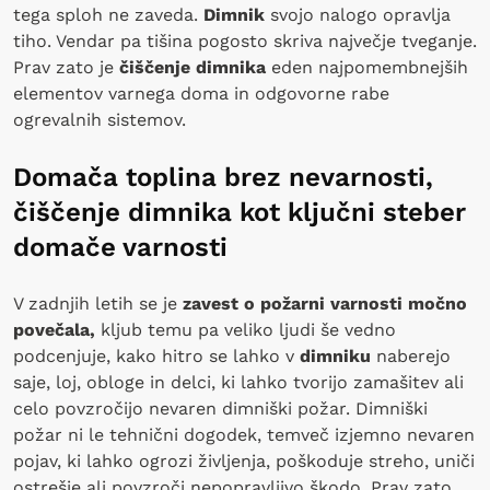
tega sploh ne zaveda.
Dimnik
svojo nalogo opravlja
tiho. Vendar pa tišina pogosto skriva največje tveganje.
Prav zato je
čiščenje dimnika
eden najpomembnejših
elementov varnega doma in odgovorne rabe
ogrevalnih sistemov.
Domača toplina brez nevarnosti,
čiščenje dimnika kot ključni steber
domače varnosti
V zadnjih letih se je
zavest o požarni varnosti močno
povečala,
kljub temu pa veliko ljudi še vedno
podcenjuje, kako hitro se lahko v
dimniku
naberejo
saje, loj, obloge in delci, ki lahko tvorijo zamašitev ali
celo povzročijo nevaren dimniški požar. Dimniški
požar ni le tehnični dogodek, temveč izjemno nevaren
pojav, ki lahko ogrozi življenja, poškoduje streho, uniči
ostrešje ali povzroči nepopravljivo škodo. Prav zato