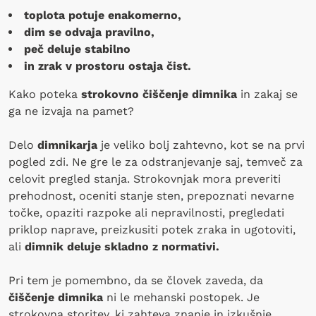
toplota potuje enakomerno,
dim se odvaja pravilno,
peč deluje stabilno
in zrak v prostoru ostaja čist.
Kako poteka
strokovno čiščenje dimnika
in zakaj se
ga ne izvaja na pamet?
Delo
dimnikarja
je veliko bolj zahtevno, kot se na prvi
pogled zdi. Ne gre le za odstranjevanje saj, temveč za
celovit pregled stanja. Strokovnjak mora preveriti
prehodnost, oceniti stanje sten, prepoznati nevarne
točke, opaziti razpoke ali nepravilnosti, pregledati
priklop naprave, preizkusiti potek zraka in ugotoviti,
ali
dimnik deluje skladno z normativi.
Pri tem je pomembno, da se človek zaveda, da
čiščenje dimnika
ni le mehanski postopek. Je
strokovna storitev, ki zahteva znanje in izkušnje.