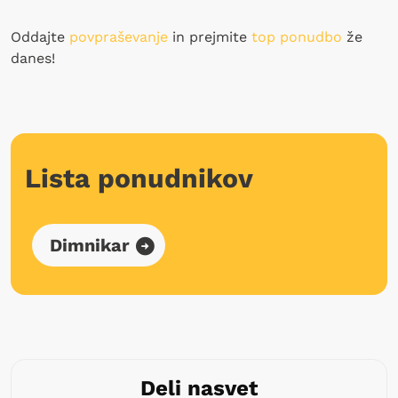
Oddajte
povpraševanje
in prejmite
top ponudbo
že
danes!
Lista ponudnikov
Dimnikar
Deli nasvet