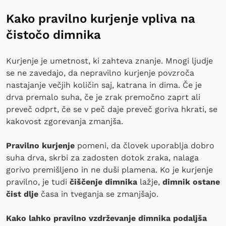
Kako pravilno kurjenje vpliva na
čistočo dimnika
Kurjenje je umetnost, ki zahteva znanje. Mnogi ljudje
se ne zavedajo, da nepravilno kurjenje povzroča
nastajanje večjih količin saj, katrana in dima. Če je
drva premalo suha, če je zrak premočno zaprt ali
preveč odprt, če se v peč daje preveč goriva hkrati, se
kakovost zgorevanja zmanjša.
Pravilno kurjenje
pomeni, da človek uporablja dobro
suha drva, skrbi za zadosten dotok zraka, nalaga
gorivo premišljeno in ne duši plamena. Ko je kurjenje
pravilno, je tudi
čiščenje dimnika
lažje,
dimnik ostane
čist dlje
časa in tveganja se zmanjšajo.
Kako lahko pravilno vzdrževanje dimnika podaljša