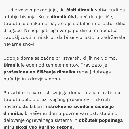
Ljudje včasih pozabljajo, da
čisti dimnik
vpliva tudi na
udobje bivanja. Ko je
dimnik čist,
peč deluje tiše,
toplota je enakomerna, vlek je stabilen in prostor diha
drugače. Ni neprijetnega vonja po dimu, ni občutka
zadušljivosti in ni skrbi, da bi se v prostoru zadrževale
nevarne snovi.
Udobje doma se začne pri stvareh, ki jih ne vidimo.
Dimnik
je eden od teh elementov. Prav zato je
profesionalno čiščenje dimnika
temelj dobrega
počutja in zdravja v domu.
Poskrbite za varnost svojega doma in zagotovite, da
toplota deluje brez tveganj, prekinitev in skritih
nevarnosti. Izberite
strokovno izvedeno čiščenje
dimnika,
ki vašemu domu povrne varnost, stabilno
delovanje ogrevalnega sistema in
občutek popolnega
miru skozi vso kurilno sezono.