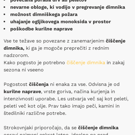
nevarne obloge, ki vodijo v pregrevanje dimnika
možnost dimniškega požara
uhajanje ogljikovega monoksida v prostor
poškodbe kurilne naprave
Vse te težave so povezane z zanemarjenim
čiščenje
dimnika,
ki ga je mogoče preprečiti z rednim
nadzorom.
Kako pogosto je potrebno
čiščenje dimnika
in zakaj
sezona ni vseeno
Pogostost
čiščenja
ni enaka za vse. Odvisna je od
kurilne naprave
, vrste goriva, načina kurjenja in
intenzivnosti uporabe. Les ustvarja več saj kot peleti,
peleti več kot olje. Prav tako imajo peči, kamini in
štedilniki različne potrebe.
Strokovnjaki priporočajo, da se
čiščenje dimnika
opravi najmanj enkrat letno, idealno pa pred