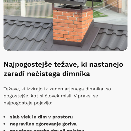
Najpogostejše težave, ki nastanejo
zaradi nečistega dimnika
Težave, ki izvirajo iz zanemarjenega dimnika, so
pogostejše, kot si človek misli. V praksi se
najpogosteje pojavijo:
slab vlek in dim v prostoru
nepravilno zgorevanje goriva
povečana poraba drv ali peletov