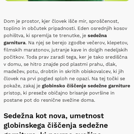
Dom je prostor, kjer človek išče mir, sproščenost,
toplino in občutek pripadnosti. Eden osrednjih kosov
pohištva, ki spremlja te trenutke, je
sedežna
garnitura
. Na njej se berejo zgodbe večerov, klepetov,
filmskih maratonov, jutranje kave in dolgih nedeljskih
počitkov. Toda prav zaradi tega, ker je tako središčna
v domu, se hitro znajde pod plastmi prahu, dlak,
madežev, potu, drobtin in skritih obiskovalcev, ki jih
človek na prvi pogled sploh ne opazi. Na tej točki se
pokaže, zakaj je
globinsko čiščenje sedežne garniture
pristop, ki preseže običajno brisanje površine in
postane pot do resnične svežine doma.
Sedežna kot nova, umetnost
globinskega čiščenja sedežne