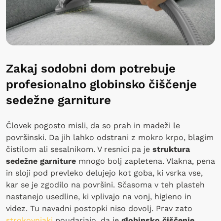
Zakaj sodobni dom potrebuje
profesionalno globinsko čiščenje
sedežne garniture
Človek pogosto misli, da so prah in madeži le
površinski. Da jih lahko odstrani z mokro krpo, blagim
čistilom ali sesalnikom. V resnici pa je
struktura
sedežne garniture
mnogo bolj zapletena. Vlakna, pena
in sloji pod prevleko delujejo kot goba, ki vsrka vse,
kar se je zgodilo na površini. Sčasoma v teh plasteh
nastanejo usedline, ki vplivajo na vonj, higieno in
videz. Tu navadni postopki niso dovolj. Prav zato
strokovnjaki
poudarjajo, da je
globinsko čiščenje