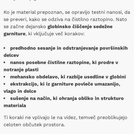
Ko je material prepoznan, se opravijo testni nanosi, da
se preveri, kako se odziva na čistilno raztopino. Nato
se začne dejansko
globinsko čiščenje sedežne
garniture
, ki vključuje več korakov:
predhodno sesanje in odstranjevanje površinskih
delcev
nanos posebne čistilne raztopine, ki prodre v
notranje plasti
mehansko obdelavo, ki razbije usedline v globini
ekstrakcijo, ki iz garniture povleče umazanijo,
vlago in delce
sušenje na način, ki ohranja obliko in strukturo
materiala
Ti koraki ne vplivajo le na videz, temveč preoblikujejo
celoten občutek prostora.