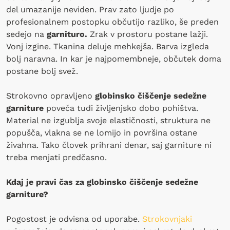
del umazanije neviden. Prav zato ljudje po
profesionalnem postopku občutijo razliko, še preden
sedejo na
garnituro.
Zrak v prostoru postane lažji.
Vonj izgine. Tkanina deluje mehkejša. Barva izgleda
bolj naravna. In kar je najpomembneje, občutek doma
postane bolj svež.
Strokovno opravljeno
globinsko čiščenje sedežne
garniture
poveča tudi življenjsko dobo pohištva.
Material ne izgublja svoje elastičnosti, struktura ne
popušča, vlakna se ne lomijo in površina ostane
živahna. Tako človek prihrani denar, saj garniture ni
treba menjati predčasno.
Kdaj je pravi čas za globinsko čiščenje sedežne
garniture?
Pogostost je odvisna od uporabe.
Strokovnjaki