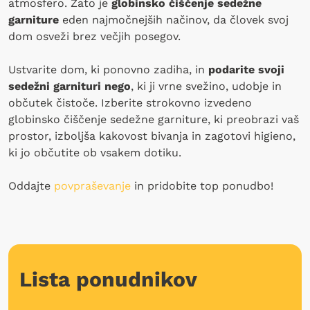
atmosfero. Zato je
globinsko čiščenje sedežne
garniture
eden najmočnejših načinov, da človek svoj
dom osveži brez večjih posegov.
Ustvarite dom, ki ponovno zadiha, in
podarite svoji
sedežni garnituri nego
, ki ji vrne svežino, udobje in
občutek čistoče. Izberite strokovno izvedeno
globinsko čiščenje sedežne garniture, ki preobrazi vaš
prostor, izboljša kakovost bivanja in zagotovi higieno,
ki jo občutite ob vsakem dotiku.
Oddajte
povpraševanje
in pridobite top ponudbo!
Lista ponudnikov