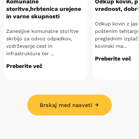
Komunalne
Odkup kovin, p
storitve,hrbtenica urejene
vrednost, dobr
in varne skupnosti
Odkup kovin z jas
Zanesljive komunalne storitve
poštenim tehtanj
skrbijo za odvoz odpadkov,
preglednim izplač
vzdrževanje cest in
kovinski ma...
infrastrukture ter ...
Preberite več
Preberite več
Brskaj med nasveti