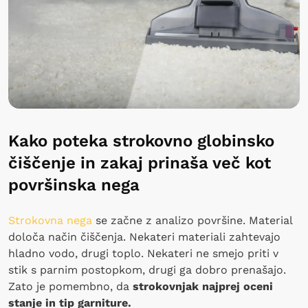
Kako poteka strokovno globinsko
čiščenje in zakaj prinaša več kot
površinska nega
Strokovna nega
se začne z analizo površine. Material
določa način čiščenja. Nekateri materiali zahtevajo
hladno vodo, drugi toplo. Nekateri ne smejo priti v
stik s parnim postopkom, drugi ga dobro prenašajo.
Zato je pomembno, da
strokovnjak najprej oceni
stanje in tip garniture.