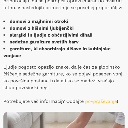
priporočajo, da se postopek opravi enkrat do dvakrat
letno. V naslednjih primerih je še posebej priporočljiv:
domovi z majhnimi otroki
domovi z hišnimi ljubljenčki
alergiki in ljudje z občutljivimi dihali
sedežne garniture svetlih barv
garniture, ki absorbirajo dišave in kuhinjske
vonjave
Ljudje pogosto opazijo znake, da je čas za globinsko
čiščenje sedežne garniture, ko se pojavi poseben vonj,
ko površina postane trda ali ko se madeži vračajo
kljub površinski negi.
Potrebujete več informacij? Oddajte
povpraševanje
!