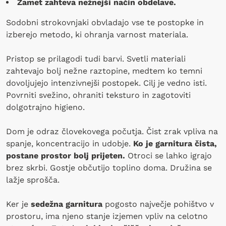
Žamet zahteva nežnejši način obdelave.
Sodobni strokovnjaki obvladajo vse te postopke in
izberejo metodo, ki ohranja varnost materiala.
Pristop se prilagodi tudi barvi. Svetli materiali
zahtevajo bolj nežne raztopine, medtem ko temni
dovoljujejo intenzivnejši postopek. Cilj je vedno isti.
Povrniti svežino, ohraniti teksturo in zagotoviti
dolgotrajno higieno.
Dom je odraz človekovega počutja. Čist zrak vpliva na
spanje, koncentracijo in udobje.
Ko je garnitura čista,
postane prostor bolj prijeten.
Otroci se lahko igrajo
brez skrbi. Gostje občutijo toplino doma. Družina se
lažje sprošča.
Ker je
sedežna garnitura
pogosto največje pohištvo v
prostoru, ima njeno stanje izjemen vpliv na celotno