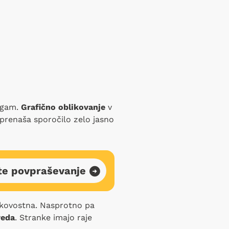
rugam.
Grafično oblikovanje
v
 prenaša sporočilo zelo jasno
te povpraševanje
kakovostna. Nasprotno pa
reda
. Stranke imajo raje