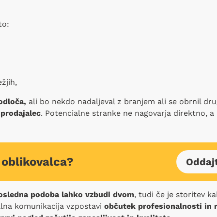
to:
žjih,
odloča,
ali bo nekdo nadaljeval z branjem ali se obrnil d
 prodajalec
. Potencialne stranke ne nagovarja direktno, a
 oblikovalca?
Oddaj
edosledna podoba lahko vzbudi dvom
, tudi če je storitev 
alna komunikacija vzpostavi
občutek profesionalnosti in 