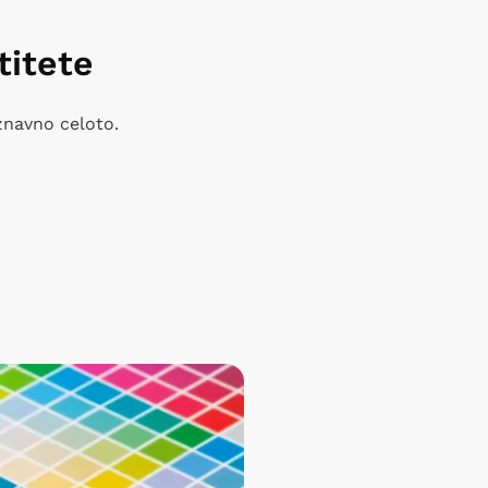
titete
znavno celoto.