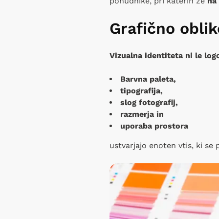
ponudnike, pri katerih že
na 
Grafično oblik
Vizualna identiteta ni le log
Barvna paleta,
tipografija,
slog fotografij,
razmerja in
uporaba prostora
ustvarjajo enoten vtis, ki se 