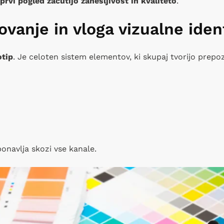
prvi pogled začutijo zanesljivost in kvaliteto
.
ovanje in vloga vizualne iden
otip
. Je celoten sistem elementov, ki skupaj tvorijo prepo
ponavlja skozi vse kanale.