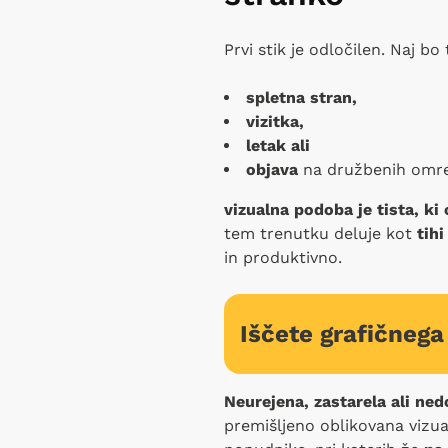
Prvi stik je odločilen. Naj bo 
spletna stran,
vizitka,
letak ali
objava
na družbenih omre
vizualna podoba je tista, ki 
tem trenutku deluje kot
tihi
in produktivno.
Iščete grafičnega
Neurejena, zastarela ali n
premišljeno oblikovana vizu