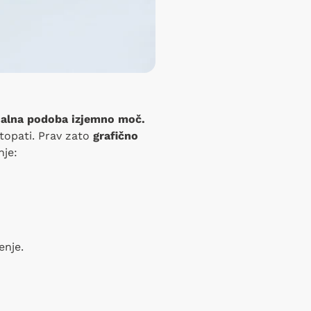
alna podoba izjemno moč.
stopati. Prav zato
grafično
nje:
enje.