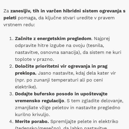
Za
zanesljiv, tih in varčen hibridni sistem ogrevanja s
peleti
pomaga, da ključne stvari uredite v pravem
vrstnem redu:
Začnite z energetskim pregledom
. Najprej
odpravite hitre izgube na ovoju (tesnila,
nastavitve, osnovna sanacija), da sistem ne kuri
toplote v prazno.
Določite prioritetni vir ogrevanja in prag
preklopa.
Jasno nastavite, kdaj dela kater vir
(npr. po zunanji temperaturi ali po ceni
elektrike).
Dodajte bufersko posodo in upoštevajte
vremensko regulacijo
. S tem zgladite delovanje,
zmanjšate vžige peletov in nastavite pregledno
kurilno krivuljo.
Merite porabo.
Spremljajte pelete in elektriko
(tedensko/mesečno), da lahko nastavitve