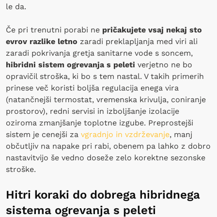
le da.
Če pri trenutni porabi ne
pričakujete vsaj nekaj sto
evrov razlike letno
zaradi preklapljanja med viri ali
zaradi pokrivanja gretja sanitarne vode s soncem,
hibridni sistem ogrevanja s peleti
verjetno ne bo
opravičil stroška, ki bo s tem nastal. V takih primerih
prinese več koristi boljša regulacija enega vira
(natančnejši termostat, vremenska krivulja, coniranje
prostorov), redni servisi in izboljšanje izolacije
oziroma zmanjšanje toplotne izgube. Preprostejši
sistem je cenejši za
vgradnjo in vzdrževanje
, manj
občutljiv na napake pri rabi, obenem pa lahko z dobro
nastavitvijo še vedno doseže zelo korektne sezonske
stroške.
Hitri koraki do dobrega hibridnega
sistema ogrevanja s peleti