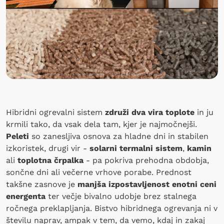
Hibridni ogrevalni sistem
združi dva vira toplote
in ju
krmili tako, da vsak dela tam, kjer je najmočnejši.
Peleti
so zanesljiva osnova za hladne dni in stabilen
izkoristek, drugi vir -
solarni termalni sistem
,
kamin
ali
toplotna črpalka
- pa pokriva prehodna obdobja,
sončne dni ali večerne vrhove porabe. Prednost
takšne zasnove je
manjša izpostavljenost enotni ceni
energenta
ter večje bivalno udobje brez stalnega
ročnega preklapljanja. Bistvo hibridnega ogrevanja ni v
številu naprav, ampak v tem, da vemo, kdaj in zakaj