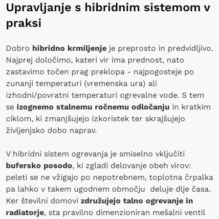
Upravljanje s hibridnim sistemom v
praksi
Dobro
hibridno krmiljenje
je preprosto in predvidljivo.
Najprej določimo, kateri vir ima prednost, nato
zastavimo točen prag preklopa - najpogosteje po
zunanji temperaturi (vremenska ura) ali
izhodni/povratni temperaturi ogrevalne vode. S tem
se
izognemo stalnemu ročnemu odločanju
in kratkim
ciklom, ki zmanjšujejo izkoristek ter skrajšujejo
življenjsko dobo naprav.
V hibridni sistem ogrevanja je smiselno vključiti
bufersko posodo
, ki zgladi delovanje obeh virov:
peleti se ne vžigajo po nepotrebnem, toplotna črpalka
pa lahko v takem ugodnem območju deluje dlje časa.
Ker številni domovi
združujejo talno ogrevanje in
radiatorje
, sta pravilno dimenzioniran mešalni ventil