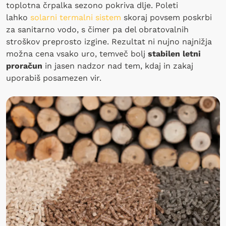
toplotna črpalka sezono pokriva dlje. Poleti
lahko
solarni termalni sistem
skoraj povsem poskrbi
za sanitarno vodo, s čimer pa del obratovalnih
stroškov preprosto izgine. Rezultat ni nujno najnižja
možna cena vsako uro, temveč bolj
stabilen letni
proračun
in jasen nadzor nad tem, kdaj in zakaj
uporabiš posamezen vir.