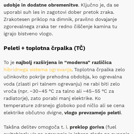
udobje in dodatne obremenitve
. Ključno je, da se
uporabi suh les in zagotovi dober pretok zraka.
Zrakotesen priklop na dimnik, pravilno dovajanje
zgorevalnega zraka ter redno čiščenje kamina tu
igrajo bistveno vlogo.
Peleti + toplotna črpalka (TČ)
To je
najbolj razširjena in “moderna” različica
hibridnega sistema ogrevanja
. Toplotna črpalka zelo
učinkovito pokrije prehodna obdobja, ko ogrevalna
voda (zlasti pri talnem ogrevanju) ne rabi biti zelo
vroča (npr. ~30–45 °C za talno ali ~45–55 °C za
radiatorje), zato porabi manj elektrike. Ko
temperature zdrsnejo globoko pod ničlo ali se cena
elektrike občutno dvigne,
vlogo prevzamejo peleti
.
Takšna delitev omogoča t. i.
preklop goriva
(fuel