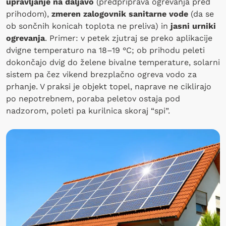
upravljanje na daljavo
(predpriprava ogrevanja pred
prihodom),
zmeren zalogovnik sanitarne vode
(da se
ob sončnih konicah toplota ne preliva) in
jasni urniki
ogrevanja
. Primer: v petek zjutraj se preko aplikacije
dvigne temperaturo na 18–19 °C; ob prihodu peleti
dokončajo dvig do želene bivalne temperature, solarni
sistem pa čez vikend brezplačno ogreva vodo za
prhanje. V praksi je objekt topel, naprave ne ciklirajo
po nepotrebnem, poraba peletov ostaja pod
nadzorom, poleti pa kurilnica skoraj “spi”.