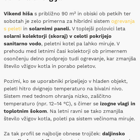
Vikend hiša
s približno 90 m² in obiski ob petkih ter
sobotah je zelo primerna za hibridni sistem
ogrevanja
s peleti
in
solarnimi paneli.
V toplejši polovici leta
solarni kolektorji (skoraj) v celoti pokrijejo
sanitarno vodo
, peletni kotel pa lahko miruje. V
prehodu med letnimi časi kolektorji ob primernem
osončenju delno podprejo tudi ogrevanje, kar zmanjša
število vžigov kotla in porabo peletov.
Pozimi, ko se uporabniki pripeljejo v hladen objekt,
peleti hitro dvignejo temperaturo na bivalni nivo.
Sistem med tednom ohranja nizko, zaščitno
temperaturo (npr. 12–14 °C), s čimer se
izogne vlagi in
toplotnim šokom
. Na letni ravni se tako zmanjša
število vžigov kotla, poleti pa sistem večinoma miruje.
Za tak profil se najbolje obnese trojček:
daljinsko