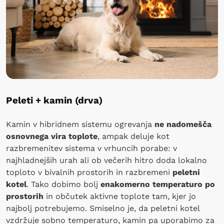
Peleti + kamin (drva)
Kamin v hibridnem sistemu ogrevanja
ne nadomešča
osnovnega vira toplote
, ampak deluje kot
razbremenitev sistema v vrhuncih porabe: v
najhladnejših urah ali ob večerih hitro doda lokalno
toploto v bivalnih prostorih in razbremeni
peletni
kotel
. Tako dobimo bolj
enakomerno temperaturo po
prostorih
in občutek aktivne toplote tam, kjer jo
najbolj potrebujemo. Smiselno je, da peletni kotel
vzdržuje sobno temperaturo, kamin pa uporabimo za