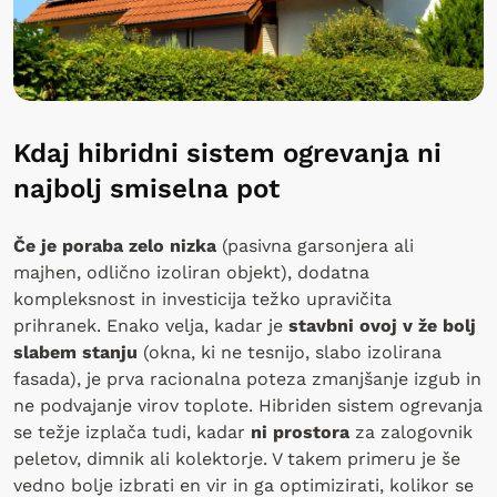
Kdaj hibridni sistem ogrevanja ni
najbolj smiselna pot
Če je poraba zelo nizka
(pasivna garsonjera ali
majhen, odlično izoliran objekt), dodatna
kompleksnost in investicija težko upravičita
prihranek. Enako velja, kadar je
stavbni ovoj v že bolj
slabem stanju
(okna, ki ne tesnijo, slabo izolirana
fasada), je prva racionalna poteza zmanjšanje izgub in
ne podvajanje virov toplote. Hibriden sistem ogrevanja
se težje izplača tudi, kadar
ni prostora
za zalogovnik
peletov, dimnik ali kolektorje. V takem primeru je še
vedno bolje izbrati en vir in ga optimizirati, kolikor se