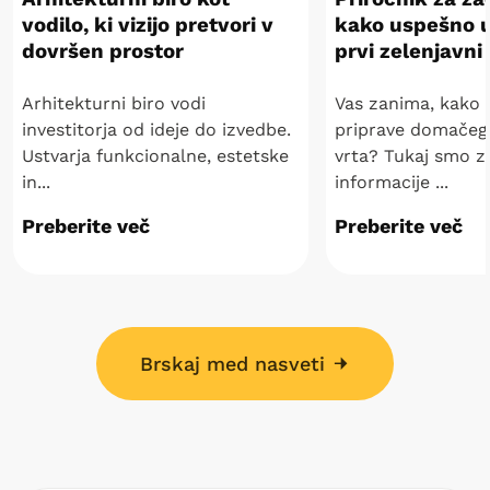
vodilo, ki vizijo pretvori v
kako uspešno ur
dovršen prostor
prvi zelenjavni
Arhitekturni biro vodi
Vas zanima, kako s
investitorja od ideje do izvedbe.
priprave domačeg
Ustvarja funkcionalne, estetske
vrta? Tukaj smo zb
in...
informacije ...
Preberite več
Preberite več
Brskaj med nasveti