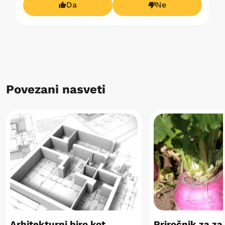
Da
Ne
Povezani nasveti
Arhitekturni biro kot
Priročnik za za