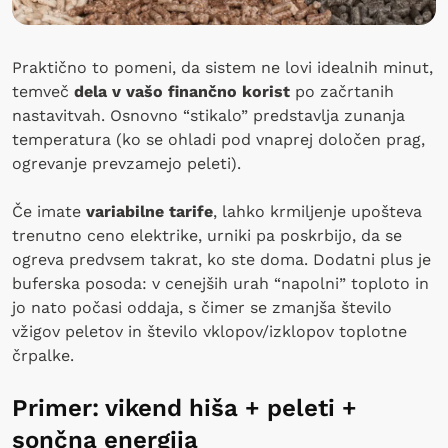
Praktično to pomeni, da sistem ne lovi idealnih minut,
temveč
dela v vašo finančno korist
po začrtanih
nastavitvah. Osnovno “stikalo” predstavlja zunanja
temperatura (ko se ohladi pod vnaprej določen prag,
ogrevanje prevzamejo peleti).
Če imate
variabilne tarife
, lahko krmiljenje upošteva
trenutno ceno elektrike, urniki pa poskrbijo, da se
ogreva predvsem takrat, ko ste doma. Dodatni plus je
buferska posoda: v cenejših urah “napolni” toploto in
jo nato počasi oddaja, s čimer se zmanjša število
vžigov peletov in število vklopov/izklopov toplotne
črpalke.
Primer: vikend hiša + peleti +
sončna energija