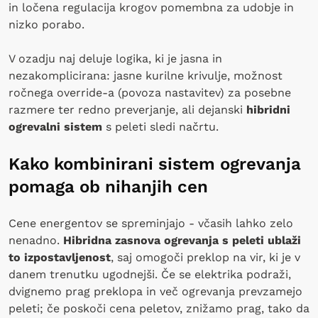
in ločena regulacija krogov pomembna za udobje in
nizko porabo.
V ozadju naj deluje logika, ki je jasna in
nezakomplicirana: jasne kurilne krivulje, možnost
ročnega override-a (povoza nastavitev) za posebne
razmere ter redno preverjanje, ali dejanski
hibridni
ogrevalni sistem
s peleti sledi načrtu.
Kako kombinirani sistem ogrevanja
pomaga ob nihanjih cen
Cene energentov se spreminjajo - včasih lahko zelo
nenadno.
Hibridna zasnova ogrevanja s peleti ublaži
to izpostavljenost
, saj omogoči preklop na vir, ki je v
danem trenutku ugodnejši. Če se elektrika podraži,
dvignemo prag preklopa in več ogrevanja prevzamejo
peleti; če poskoči cena peletov, znižamo prag, tako da