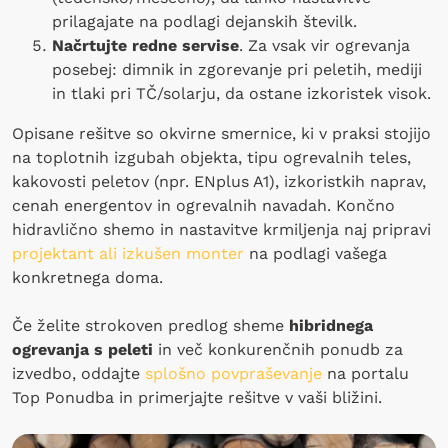
prilagajate na podlagi dejanskih številk.
Načrtujte redne servise
. Za vsak vir ogrevanja
posebej: dimnik in zgorevanje pri peletih, mediji
in tlaki pri TČ/solarju, da ostane izkoristek visok.
Opisane rešitve so okvirne smernice, ki v praksi stojijo
na toplotnih izgubah objekta, tipu ogrevalnih teles,
kakovosti peletov (npr. ENplus A1), izkoristkih naprav,
cenah energentov in ogrevalnih navadah. Končno
hidravlično shemo in nastavitve krmiljenja naj pripravi
projektant ali izkušen monter
na podlagi vašega
konkretnega doma.
Če želite strokoven predlog sheme
hibridnega
ogrevanja s peleti
in več konkurenčnih ponudb za
izvedbo, oddajte
splošno povpraševanje
na portalu
Top Ponudba in primerjajte rešitve v vaši bližini.