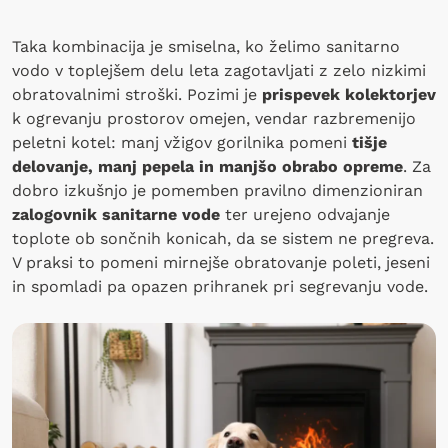
Taka kombinacija je smiselna, ko želimo sanitarno
vodo v toplejšem delu leta zagotavljati z zelo nizkimi
obratovalnimi stroški. Pozimi je
prispevek kolektorjev
k ogrevanju prostorov omejen, vendar razbremenijo
peletni kotel: manj vžigov gorilnika pomeni
tišje
delovanje, manj pepela in manjšo obrabo opreme
. Za
dobro izkušnjo je pomemben pravilno dimenzioniran
zalogovnik sanitarne vode
ter urejeno odvajanje
toplote ob sončnih konicah, da se sistem ne pregreva.
V praksi to pomeni mirnejše obratovanje poleti, jeseni
in spomladi pa opazen prihranek pri segrevanju vode.