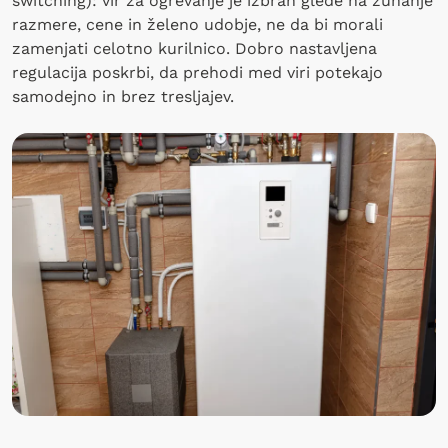
switching): vir za ogrevanje je izbran glede na zunanje
razmere, cene in želeno udobje, ne da bi morali
zamenjati celotno kurilnico. Dobro nastavljena
regulacija poskrbi, da prehodi med viri potekajo
samodejno in brez tresljajev.