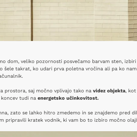
o dom, veliko pozornosti posvečamo barvam sten, izbiri t
 šele takrat, ko udari prva poletna vročina ali pa ko na
ačunalnik.
ga prostora, saj močno vplivajo tako na
videz objekta
, ko
 koncev tudi na
energetsko učinkovitost.
romna, zato se lahko hitro zmedemo in se znajdemo pred d
 pripravili kratek vodnik, ki vam bo to izbiro močno olajš