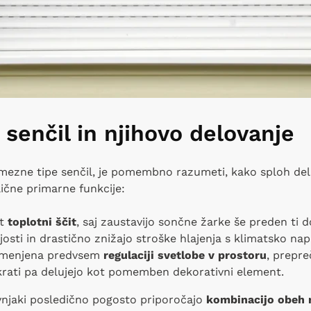
 senčil in njihovo delovanje
ezne tipe senčil, je pomembno razumeti, kako sploh delu
ične primarne funkcije:
ot
toplotni ščit
, saj zaustavijo sončne žarke še preden ti 
osti in drastično znižajo stroške hlajenja s klimatsko nap
amenjena predvsem
regulaciji svetlobe v prostoru
, prepre
krati pa delujejo kot pomemben dekorativni element.
njaki posledično pogosto priporočajo
kombinacijo obeh r