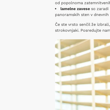
od popolnoma zatemnitvenih (
lamelne zavese
so zaradi 
panoramskih sten v dnevnih
Če ste vrsto senčil že izbral
strokovnjaki. Posredujte na