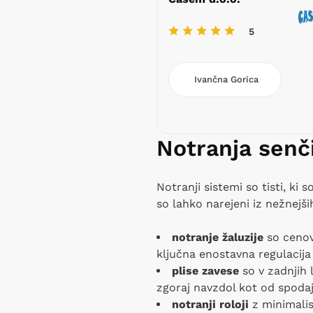
5
Ivančna Gorica
Notranja senči
Notranji sistemi so tisti, ki 
so lahko narejeni iz nežnejši
notranje žaluzije
so cenov
ključna enostavna regulacija
plise zavese
so v zadnjih 
zgoraj navzdol kot od spodaj 
notranji roloji
z minimalist