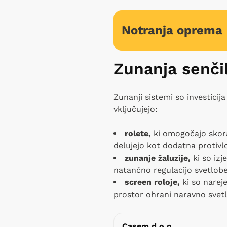
Notranja oprema
Zunanja senčil
Zunanji sistemi so investicij
vključujejo:
rolete,
ki omogočajo skora
delujejo kot dodatna protivl
zunanje žaluzije,
ki so izj
natančno regulacijo svetlobe
screen roloje,
ki so nareje
prostor ohrani naravno svetlo
Casem d.o.o.