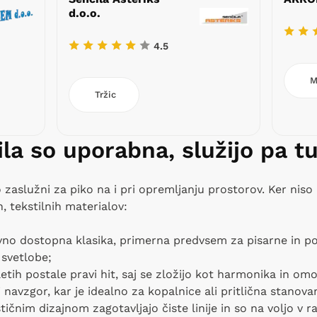
d.o.o.
4.5
M
Tržic
la so uporabna, služijo pa t
so zaslužni za piko na i pri opremljanju prostorov. Ker niso 
h, tekstilnih materialov:
no dostopna klasika, primerna predvsem za pisarne in po
 svetlobe;
letih postale pravi hit, saj se zložijo kot harmonika in o
navzgor, kar je idealno za kopalnice ali pritlična stanovan
ičnim dizajnom zagotavljajo čiste linije in so na voljo v r