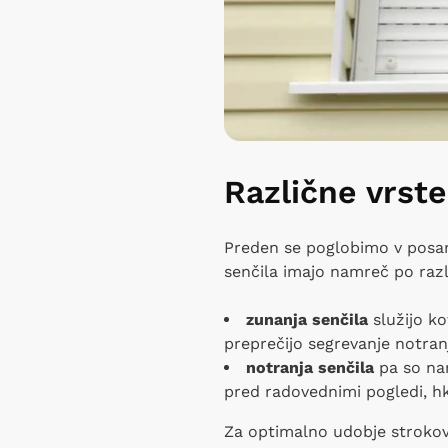
Različne vrste
Preden se poglobimo v posam
senčila imajo namreč po razl
zunanja senčila
služijo k
preprečijo segrevanje notranj
notranja senčila
pa so n
pred radovednimi pogledi, h
Za optimalno udobje strokov