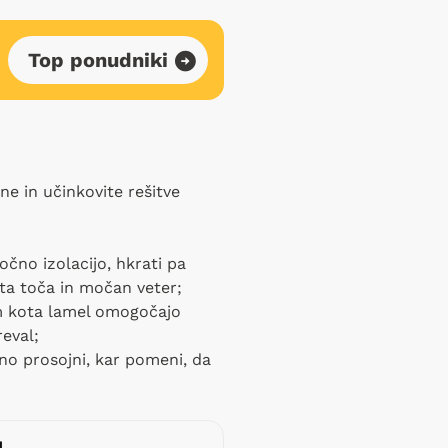
Top ponudniki
ene in učinkovite rešitve
čno izolacijo, hkrati pa
sta toča in močan veter;
jem kota lamel omogočajo
eval;
lno prosojni, kar pomeni, da
L