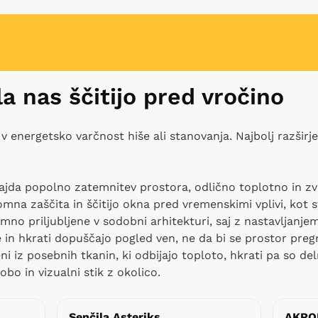
a nas ščitijo pred vročino
a v energetsko varčnost hiše ali stanovanja. Najbolj razširj
jda popolno zatemnitev prostora, odlično toplotno in zvo
omna zaščita in ščitijo okna pred vremenskimi vplivi, kot 
emno priljubljene v sodobni arhitekturi, saj z nastavljan
 in hkrati dopuščajo pogled ven, ne da bi se prostor pregr
ni iz posebnih tkanin, ki odbijajo toploto, hkrati pa so de
bo in vizualni stik z okolico.
Senčila Asteriks
AKRO