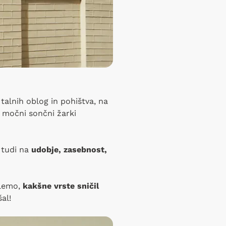
alnih oblog in pohištva, na
m močni sončni žarki
t tudi na
udobje, zasebnost,
ilemo,
kakšne vrste sničil
al!