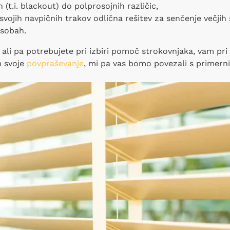
t.i. blackout) do polprosojnih različic,
svojih navpičnih trakov odlična rešitev za senčenje večjih 
 sobah.
i, ali pa potrebujete pri izbiri pomoč strokovnjaka, vam p
m svoje
povpraševanje
, mi pa vas bomo povezali s primern