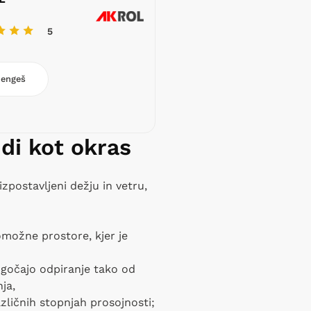
5
engeš
udi kot okras
izpostavljeni dežju in vetru,
možne prostore, kjer je
mogočajo odpiranje tako od
ja,
azličnih stopnjah prosojnosti;