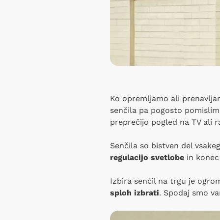
Ko opremljamo ali prenavljam
senčila pa pogosto pomislimo
preprečijo pogled na TV ali r
Senčila so bistven del vsake
regulacijo svetlobe
in konec
Izbira senčil na trgu je og
sploh izbrati
. Spodaj smo vam