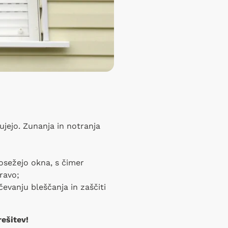
jejo. Zunanja in notranja
dosežejo okna, s čimer
ravo;
čevanju bleščanja in zaščiti
ešitev!