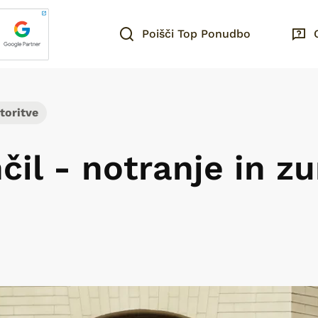
Poišči Top Ponudbo
toritve
nčil - notranje in z