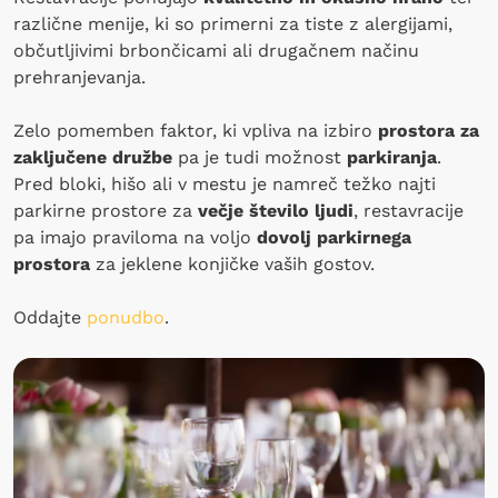
različne menije, ki so primerni za tiste z alergijami,
občutljivimi brbončicami ali drugačnem načinu
prehranjevanja.
Zelo pomemben faktor, ki vpliva na izbiro
prostora za
zaključene družbe
pa je tudi možnost
parkiranja
.
Pred bloki, hišo ali v mestu je namreč težko najti
parkirne prostore za
večje število ljudi
, restavracije
pa imajo praviloma na voljo
dovolj parkirnega
prostora
za jeklene konjičke vaših gostov.
Oddajte
ponudbo
.