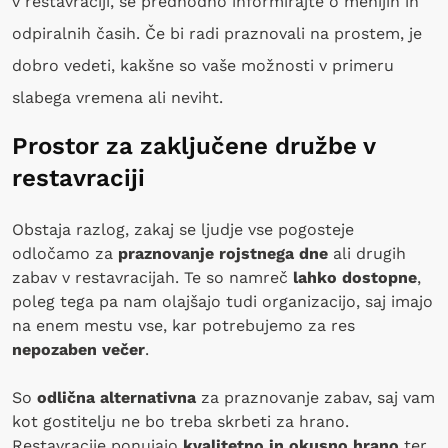
v restavraciji, se predhodno informirajte o menijih in
odpiralnih časih. Če bi radi praznovali na prostem, je
dobro vedeti, kakšne so vaše možnosti v primeru
slabega vremena ali neviht.
Prostor za zaključene družbe v
restavraciji
Obstaja razlog, zakaj se ljudje vse pogosteje
odločamo za
praznovanje rojstnega dne
ali drugih
zabav v restavracijah. Te so namreč
lahko dostopne
,
poleg tega pa nam olajšajo tudi organizacijo, saj imajo
na enem mestu vse, kar potrebujemo za res
nepozaben večer
.
So
odlična alternativna
za praznovanje zabav, saj vam
kot gostitelju ne bo treba skrbeti za hrano.
Restavracije ponujajo
kvalitetno in okusno hrano
ter