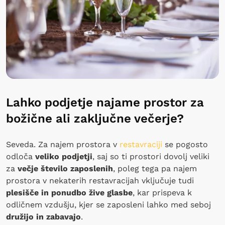
Lahko podjetje najame prostor za
božične ali zaključne večerje?
Seveda. Za najem prostora v
restavraciji
se pogosto
odloča
veliko podjetji
, saj so ti prostori dovolj veliki
za
večje število zaposlenih
, poleg tega pa najem
prostora v nekaterih restavracijah vključuje tudi
plesišče
in ponudbo žive glasbe
, kar prispeva k
odličnem vzdušju, kjer se zaposleni lahko med seboj
družijo in zabavajo
.