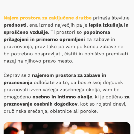
Najem prostora za zaključene družbe
prinaša številne
prednosti
, ena izmed največjih pa je
lepša izkušnja in
sproščeno vzdušje
. Ti prostori so
popolnoma
prilagojeni in primerno opremljeni
za zabave in
praznovanja, prav tako pa vam po koncu zabave ne
bo potrebno pospravljati, čistiti in pohištvo premikati
nazaj na njihovo pravo mesto.
Čeprav se z
najemom prostora za zabave in
praznovanja
odločate za to, da boste svoj dogodek
praznovali izven vašega zasebnega okolja, vam bo
omogočeno
osebno in intimno okolje
, ki je odlično
za
praznovanje osebnih dogodkov
, kot so rojstni dnevi,
družinska srečanja, obletnice ali poroke.