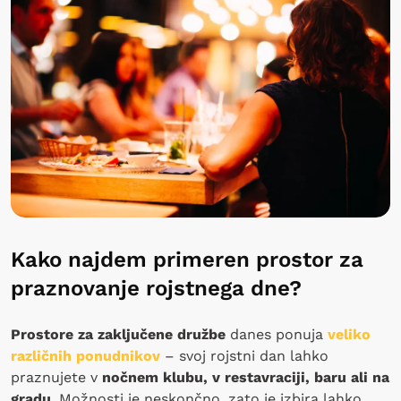
Kako najdem primeren prostor za
praznovanje rojstnega dne?
Prostore za zaključene
družbe
danes ponuja
veliko
različnih ponudnikov
– svoj rojstni dan lahko
praznujete v
nočnem klubu, v restavraciji, baru ali na
gradu
. Možnosti je neskončno, zato je izbira lahko