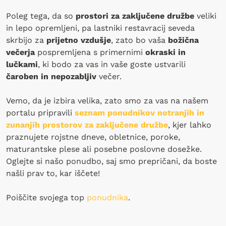
Poleg tega, da so
prostori za zaključene družbe
veliki
in lepo opremljeni, pa lastniki restavracij seveda
skrbijo za
prijetno vzdušje
, zato bo vaša
božična
večerja
pospremljena s primernimi
okraski in
lučkami
, ki bodo za vas in vaše goste ustvarili
čaroben in nepozabljiv
večer.
Vemo, da je izbira velika, zato smo za vas na našem
portalu pripravili
seznam ponudnikov notranjih in
zunanjih prostorov za zaključene družbe
, kjer lahko
praznujete rojstne dneve, obletnice, poroke,
maturantske plese ali posebne poslovne dosežke.
Oglejte si našo ponudbo, saj smo prepričani, da boste
našli prav to, kar iščete!
Poiščite svojega top
ponudnika
.