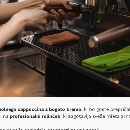
polnega cappuccina z bogato kremo
, ki bo goste prepriča
i na
profesionalni mlinček
, ki zagotavlja sveže mleta zrn