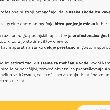
ve
prinaša naslednje prednosti za vaš posel:
rofesionalni stroji omogočajo, da je
vsaka skodelica kav
ive grelne enote omogočajo
hitro penjenje mleka
in hkra
 razliko od gospodinjskih aparatov je
profesionalna gost
ov, ki zdržijo stotine ciklov dnevno.
 kavni aparat na šanku
deluje prestižno
in gostom sporoč
o investirati tudi v
sisteme za mehčanje vode
. Vodni kam
 niso le priporočljivi, temveč obvezni za
preprečevanje dra
ravilno vzdrževana, se stroški servisiranja drastično zmanj
 strmo naraste.