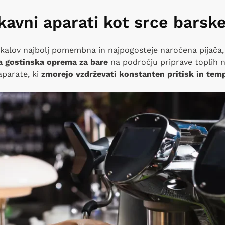
kavni aparati kot srce barsk
lokalov najbolj pomembna in najpogosteje naročena pijača
 gostinska oprema za bare
na področju priprave toplih n
aparate, ki
zmorejo vzdrževati konstanten pritisk in tem