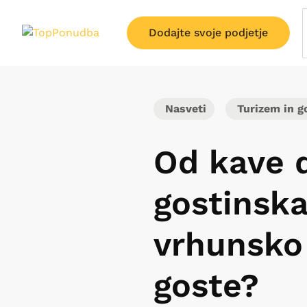
Dodajte svoje podjetje
Nasveti
Turizem in g
Od kave d
gostinska
vrhunsko
goste?