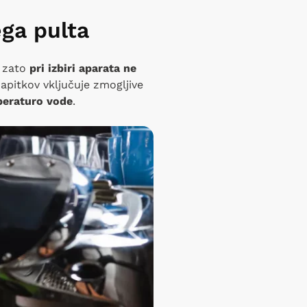
ega pulta
, zato
pri izbiri aparata ne
apitkov vključuje zmogljive
peraturo vode
.