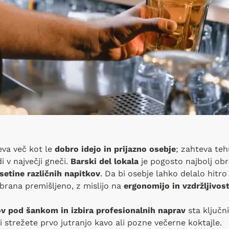
eva več kot le
dobro idejo in prijazno osebje
; zahteva teh
v največji gneči.
Barski del lokala
je pogosto najbolj obr
setine različnih napitkov
. Da bi osebje lahko delalo hitro
brana premišljeno, z mislijo na
ergonomijo in vzdržljivos
 pod šankom in izbira profesionalnih naprav
sta ključn
i strežete prvo jutranjo kavo ali pozne večerne koktajle.