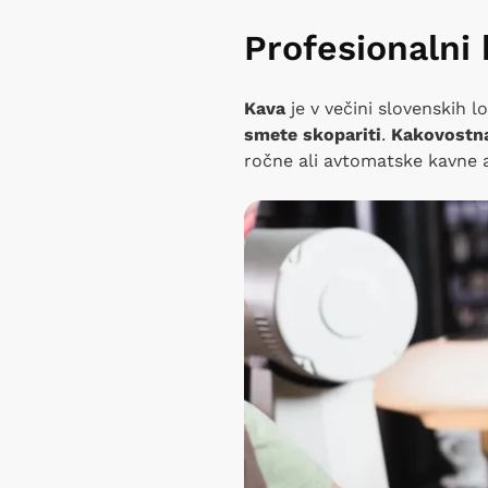
Profesionalni 
Kava
je v večini slovenskih 
smete skopariti
.
Kakovostna
ročne ali avtomatske kavne 