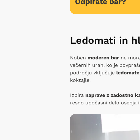
Odpirate bar?
Ledomati in hl
Noben
moderen bar
ne more
večernih urah, ko je povpraš
področju vključuje
ledomate
koktajle.
Izbira
naprave z zadostno ka
resno upočasni delo osebja i