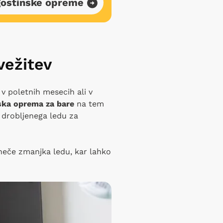
gostinske opreme
vežitev
 v poletnih mesecih ali v
ska oprema za bare
na tem
o drobljenega ledu za
gneče zmanjka ledu, kar lahko