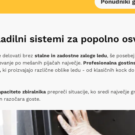
Ponudniki 
adilni sistemi za popolno os
 delovati brez
stalne in zadostne zaloge ledu
, še posebej
evanje po mešanih pijačah največje.
Profesionalna gostin
,
ki proizvajajo različne oblike ledu - od klasičnih kock d
paciteto zbiralnika
prepreči situacije, ko sredi največje 
n razočara goste.