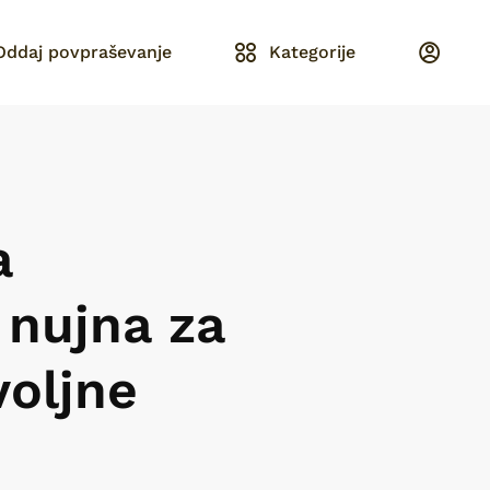
Oddaj povpraševanje
Kategorije
a
 nujna za
voljne