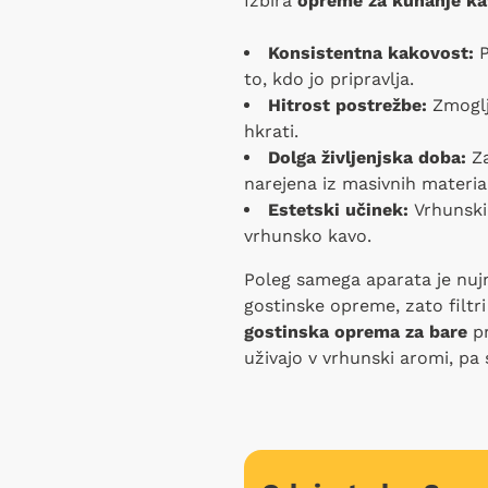
Izbira
opreme za kuhanje ka
Konsistentna kakovost:
P
to, kdo jo pripravlja.
Hitrost postrežbe:
Zmoglj
hkrati.
Dolga življenjska doba:
Za
narejena iz masivnih material
Estetski učinek:
Vrhunski
vrhunsko kavo.
Poleg samega aparata je nujn
gostinske opreme, zato filtri
gostinska oprema za bare
p
uživajo v vrhunski aromi, pa