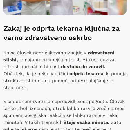
Zakaj je odprta lekarna ključna za
varno zdravstveno oskrbo
Ko se človek nepričakovano znajde v
zdravstveni
stiski,
je najpomembnejša hitrost. Hitrost odziva,
hitrost pomoči in hitrost
dostopa do zdravil.
Občutek, da je nekje v bližini
odprta lekarna
, ki ponuja
strokovnost in nujno pomoč, prinese olajšanje in
stabilnost.
V sodobnem svetu je nepredvidljivost pogosta. Človek
lahko zboli iznenada, otrok lahko razvije vročino med
spanjem, alergijska reakcija se lahko razvije v nekaj
minutah. V takih trenutkih
šteje vsaka minuta.
Zato
odprte lekarne
niso le storitev, temveč element