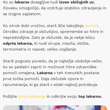
Ko so
lekarne
dosegljive tudi
izven običajnih ur,
človeku omogočijo, da vzdržuje stabilno zdravljenje in
se izogne zapletom.
Ko otrok dobi vročino, starš išče takojšnjo
pomoč
.
Otroško zdravje je občutljivo, spremembe so hitre in
nepredvidljive. Zato je občutek, da je nekje blizu
odprta lekarna,
ki nudi sirupe, mazila, obliže,
termometre in nasvet, veliko olajšanje.
Starši pogosto povedo, da je najtežje obdobje večer,
ko so pediatri zaprti in možnost hitre zdravniške
pomoči omejena.
Lekarna
v teh trenutkih postane
prva točka pomoči. Daje občutek opore in
razumevanja, ki ga starš v stiski najbolj potrebuje.
Pošljite
povpraševanje
in odkrijte svojo
top lekarno.