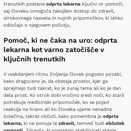
trenutkih postane
odprta lekarna
ključni vir pomoči,
saj človeku omogoča takojšen dostop do zdravil,
strokovnega nasveta in nujnih pripomočkov, ki lahko
odločajo o njegovem počutju.
Pomoč, ki ne čaka na uro: odprta
lekarna kot varno zatočišče v
ključnih trenutkih
V vsakdanjem ritmu življenja človek pogosto pozabi,
kako dragoceno je, da obstaja prostor, kjer ga
sprejmejo tudi takrat, ko je zunaj tema ali ko je dan
dela prost. Ko otrok dobi vročino sredi noči, ko starš
potrebuje medicinski pripomoček, ko se pojavi
reakcija na hrano ali ko človeka ujame nenadna
bolečina, takrat občuti, kako pomembna je
odprta
lekarna,
ki ne ponuja le
zdravil,
temveč tudi
občutek
varnosti.
Zdravila, ki pomagajo stabilizirati stanje,