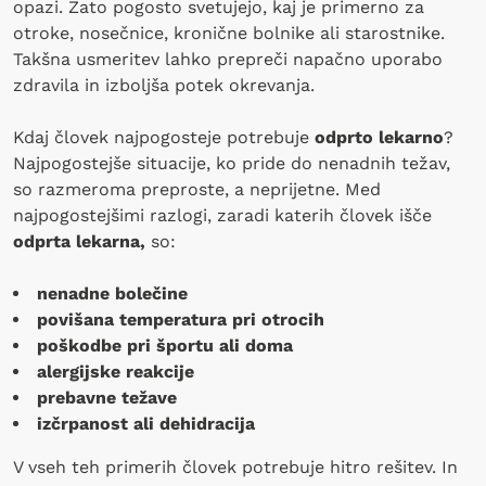
opazi. Zato pogosto svetujejo, kaj je primerno za
otroke, nosečnice, kronične bolnike ali starostnike.
Takšna usmeritev lahko prepreči napačno uporabo
zdravila in izboljša potek okrevanja.
Kdaj človek najpogosteje potrebuje
odprto lekarno
?
Najpogostejše situacije, ko pride do nenadnih težav,
so razmeroma preproste, a neprijetne. Med
najpogostejšimi razlogi, zaradi katerih človek išče
odprta lekarna,
so:
nenadne bolečine
povišana temperatura pri otrocih
poškodbe pri športu ali doma
alergijske reakcije
prebavne težave
izčrpanost ali dehidracija
V vseh teh primerih človek potrebuje hitro rešitev. In