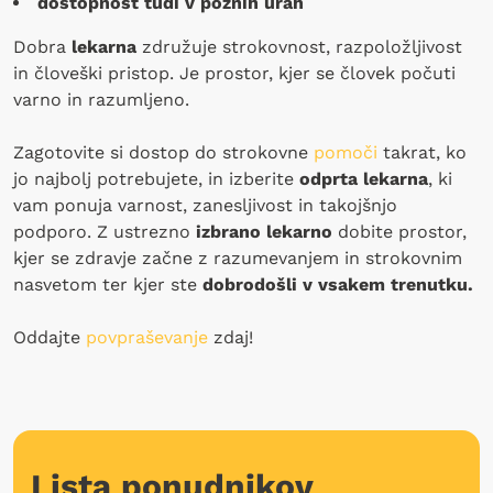
dostopnost tudi v poznih urah
Dobra
lekarna
združuje strokovnost, razpoložljivost
in človeški pristop. Je prostor, kjer se človek počuti
varno in razumljeno.
Zagotovite si dostop do strokovne
pomoči
takrat, ko
jo najbolj potrebujete, in izberite
odprta lekarna
, ki
vam ponuja varnost, zanesljivost in takojšnjo
podporo. Z ustrezno
izbrano lekarno
dobite prostor,
kjer se zdravje začne z razumevanjem in strokovnim
nasvetom ter kjer ste
dobrodošli v vsakem trenutku.
Oddajte
povpraševanje
zdaj!
Lista ponudnikov