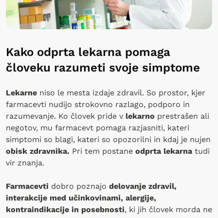
Kako odprta lekarna pomaga
človeku razumeti svoje simptome
Lekarne
niso le mesta izdaje zdravil. So prostor, kjer
farmacevti nudijo strokovno razlago, podporo in
razumevanje. Ko človek pride v
lekarno
prestrašen ali
negotov, mu farmacevt pomaga razjasniti, kateri
simptomi so blagi, kateri so opozorilni in kdaj je nujen
obisk zdravnika.
Pri tem postane
odprta lekarna
tudi
vir znanja.
Farmacevti
dobro poznajo
delovanje zdravil,
interakcije med učinkovinami, alergije,
kontraindikacije in posebnosti
, ki jih človek morda ne