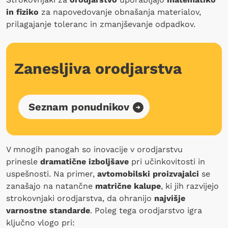
in fiziko
za napovedovanje obnašanja materialov,
prilagajanje toleranc in zmanjševanje odpadkov.
Zanesljiva orodjarstva
Seznam ponudnikov
V mnogih panogah so inovacije v orodjarstvu
prinesle
dramatične izboljšave
pri učinkovitosti in
uspešnosti. Na primer,
avtomobilski proizvajalci
se
zanašajo na natančne
matrične kalupe
, ki jih razvijejo
strokovnjaki orodjarstva, da ohranijo
najvišje
varnostne standarde
. Poleg tega orodjarstvo igra
ključno vlogo pri: