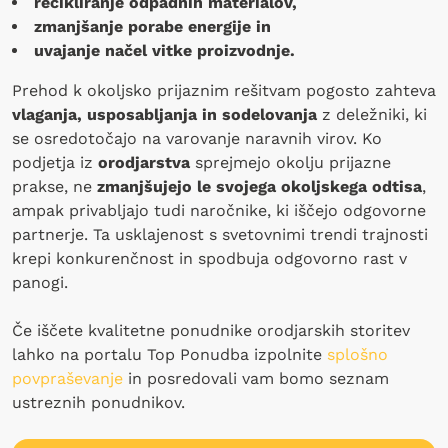
recikliranje odpadnih materialov,
zmanjšanje porabe energije in
uvajanje načel vitke proizvodnje.
Prehod k okoljsko prijaznim rešitvam pogosto zahteva
vlaganja, usposabljanja in sodelovanja
z deležniki, ki
se osredotočajo na varovanje naravnih virov. Ko
podjetja iz
orodjarstva
sprejmejo okolju prijazne
prakse, ne
zmanjšujejo le svojega okoljskega odtisa
,
ampak privabljajo tudi naročnike, ki iščejo odgovorne
partnerje. Ta usklajenost s svetovnimi trendi trajnosti
krepi konkurenčnost in spodbuja odgovorno rast v
panogi.
Če iščete kvalitetne ponudnike orodjarskih storitev
lahko na portalu Top Ponudba izpolnite
splošno
povpraševanje
in posredovali vam bomo seznam
ustreznih ponudnikov.