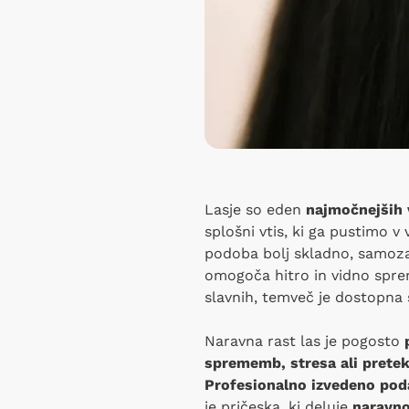
Lasje so eden
najmočnejših 
splošni vtis, ki ga pustimo v
podoba bolj skladno, samozav
omogoča hitro in vidno sp
slavnih, temveč je dostopna st
Naravna rast las je pogosto
sprememb, stresa ali prete
Profesionalno izvedeno pod
je pričeska, ki deluje
naravno,