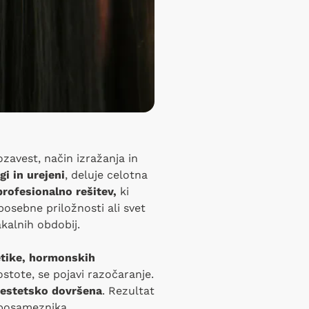
ozavest, način izražanja in
gi in urejeni
, deluje celotna
profesionalno rešitev,
ki
posebne priložnosti ali svet
akalnih obdobij.
tike, hormonskih
ostote, se pojavi razočaranje.
n estetsko dovršena
. Rezultat
osameznika.