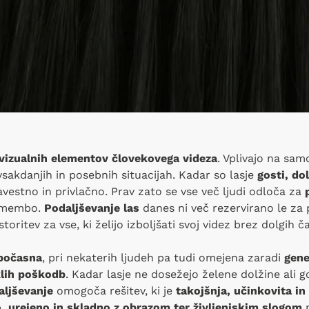
vizualnih elementov človekovega videza
. Vplivajo na sam
 vsakdanjih in posebnih situacijah. Kadar so lasje
gosti, dol
estno in privlačno. Prav zato se vse več ljudi odloča za
remembo.
Podaljševanje las
danes ni več rezervirano le za 
oritev za vse, ki želijo izboljšati svoj videz brez dolgih č
počasna
, pri nekaterih ljudeh pa tudi omejena zaradi
gene
klih poškodb
. Kadar lasje ne dosežejo želene dolžine ali g
aljševanje
omogoča rešitev, ki je
takojšnja, učinkovita i
 urejeno in skladno z obrazom ter življenjskim slogom
p