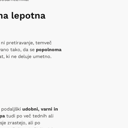
na lepotna
lj ni pretiravanje, temveč
ano tako, da se
popolnoma
at, ki ne deluje umetno.
i podaljški
udobni, varni in
epa
tudi po več tednih ali
e zrastejo, ali po