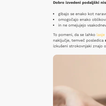
Dobro izvedeni podaljški nis
gibajo se enako kot naravn
omogočajo enako oblikov
in ne omejujejo vsakodnev
To pomeni, da se lahko
lasje
naključje, temveč posledica
izkušeni strokovnjaki znajo o