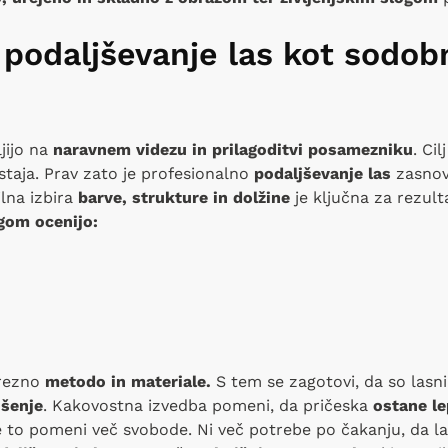
 podaljševanje las kot sodob
jijo na
naravnem videzu in prilagoditvi posamezniku
. Ci
bstaja. Prav zato je profesionalno
podaljševanje las
zasnov
lna izbira
barve, strukture in dolžine
je ključna za rezult
egom ocenijo:
rezno
metodo in materiale.
S tem se zagotovi, da so lasn
šenje
. Kakovostna izvedba pomeni, da pričeska
ostane l
to pomeni več svobode. Ni več potrebe po čakanju, da lasj