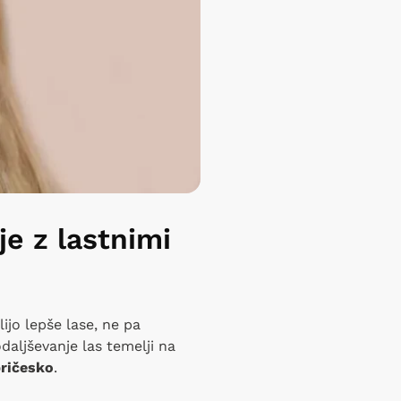
je z lastnimi
elijo lepše lase, ne pa
aljševanje las temelji na
pričesko
.