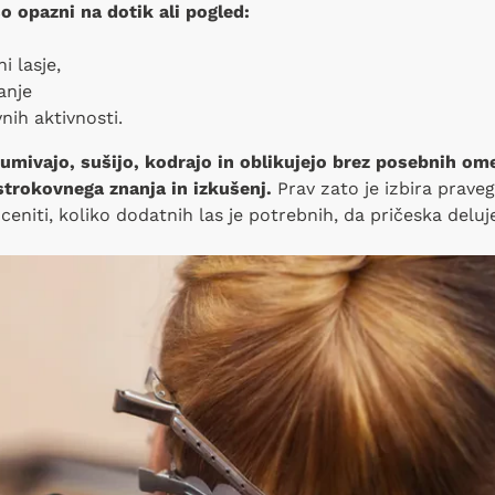
o opazni na dotik ali pogled:
i lasje,
anje
nih aktivnosti.
umivajo, sušijo, kodrajo in oblikujejo brez posebnih ome
strokovnega znanja in izkušenj.
Prav zato je izbira prave
ceniti, koliko dodatnih las je potrebnih, da pričeska delu