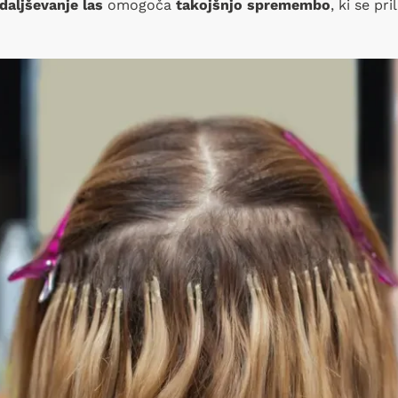
daljševanje las
omogoča
takojšnjo spremembo
, ki se pr