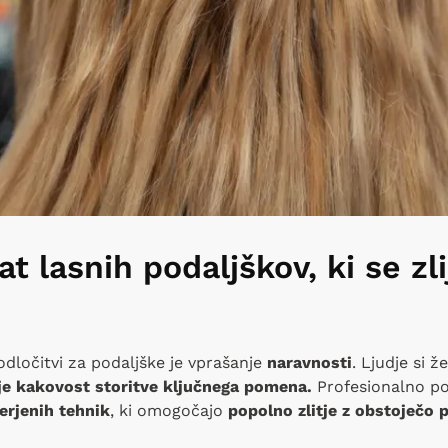
t lasnih podaljškov, ki se zli
odločitvi za podaljške je vprašanje
naravnosti
. Ljudje si ž
je kakovost storitve ključnega pomena.
Profesionalno pod
erjenih tehnik
, ki omogočajo
popolno zlitje z obstoječo 