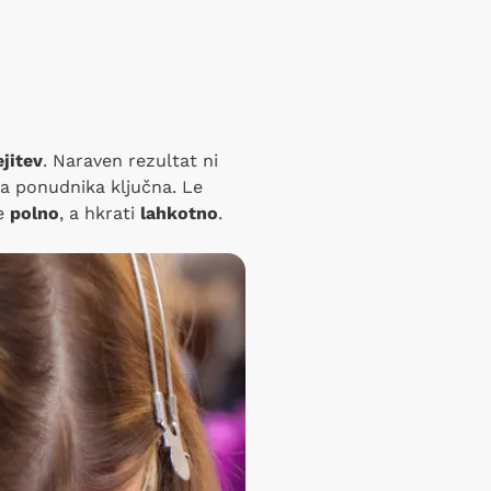
jitev
. Naraven rezultat ni
ga ponudnika ključna. Le
je
polno
, a hkrati
lahkotno
.