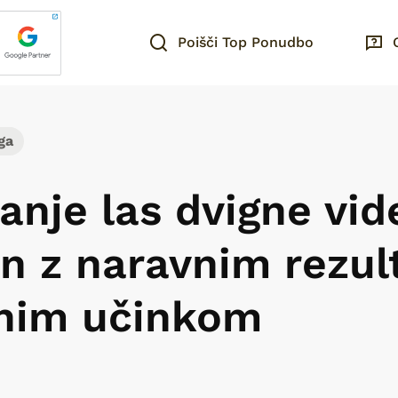
Poišči Top Ponudbo
ga
anje las dvigne vid
en z naravnim rezul
jnim učinkom