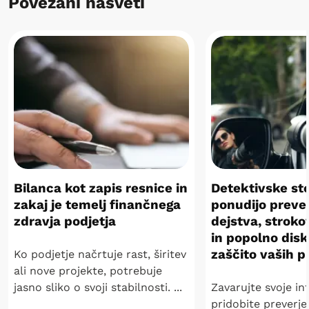
Povezani nasveti
Bilanca kot zapis resnice in
Detektivske sto
zakaj je temelj finančnega
ponudijo preve
zdravja podjetja
dejstva, stroko
in popolno disk
zaščito vaših p
Ko podjetje načrtuje rast, širitev
ali nove projekte, potrebuje
jasno sliko o svoji stabilnosti. ...
Zavarujte svoje in
pridobite preverje