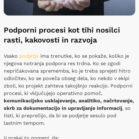
Podporni procesi kot tihi nosilci
rasti, kakovosti in razvoja
Vsako
podjetje
ima trenutke, ko se pokaže, koliko je
njegova notranja podpora res trdna. Ko se zgodi
nepričakovana sprememba, ko je treba sprejeti hitro
odločitev, ko se poveča obseg dela, ko nekdo v ekipi
zboli, ko projekt zahteva takojšnjo reakcijo. Podporni
procesi, ki vključujejo operativno pomoč,
komunikacijsko usklajevanje, analitiko, načrtovanje,
skrb za dokumentacijo in upravljanje informacij
, so
tisti, ki preprečijo, da bi se podjetje sesulo pod
lastnim tempom.
V praksi to pomeni, da: