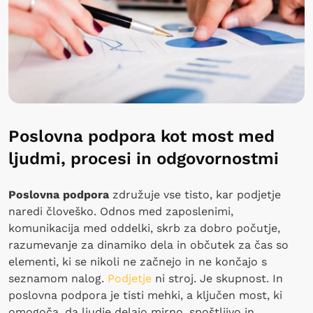
Poslovna podpora kot most med
ljudmi, procesi in odgovornostmi
Poslovna podpora
združuje vse tisto, kar podjetje
naredi človeško. Odnos med zaposlenimi,
komunikacija med oddelki, skrb za dobro počutje,
razumevanje za dinamiko dela in občutek za čas so
elementi, ki se nikoli ne začnejo in ne končajo s
seznamom nalog.
Podjetje
ni stroj. Je skupnost. In
poslovna podpora je tisti mehki, a ključen most, ki
omogoča, da ljudje delajo mirno, spoštljivo in