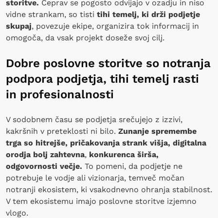
storitve.
Čeprav se pogosto odvijajo v ozadju in niso
vidne strankam, so tisti
tihi temelj, ki drži podjetje
skupaj
, povezuje ekipe, organizira tok informacij in
omogoča, da vsak projekt doseže svoj cilj.
Dobre poslovne storitve so notranja
podpora podjetja, tihi temelj rasti
in profesionalnosti
V sodobnem času se podjetja srečujejo z izzivi,
kakršnih v preteklosti ni bilo.
Zunanje spremembe
trga so hitrejše, pričakovanja strank višja, digitalna
orodja bolj zahtevna
,
konkurenca širša,
odgovornosti večje.
To pomeni, da podjetje ne
potrebuje le vodje ali vizionarja, temveč močan
notranji ekosistem, ki vsakodnevno ohranja stabilnost.
V tem ekosistemu imajo poslovne storitve izjemno
vlogo.