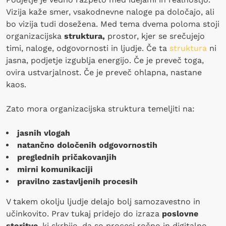
Vizija kaže smer, vsakodnevne naloge pa določajo, ali
bo vizija tudi dosežena. Med tema dvema poloma stoji
organizacijska
struktura,
prostor, kjer se srečujejo
timi, naloge, odgovornosti in ljudje. Če ta
struktura
ni
jasna, podjetje izgublja energijo. Če je preveč toga,
ovira ustvarjalnost. Če je preveč ohlapna, nastane
kaos.
Zato mora organizacijska struktura temeljiti na:
jasnih vlogah
natančno določenih odgovornostih
preglednih pričakovanjih
mirni komunikaciji
pravilno zastavljenih procesih
V takem okolju ljudje delajo bolj samozavestno in
učinkovito. Prav tukaj pridejo do izraza
poslovne
storitve
, ki skrbijo, da so procesi ročno in digitalno