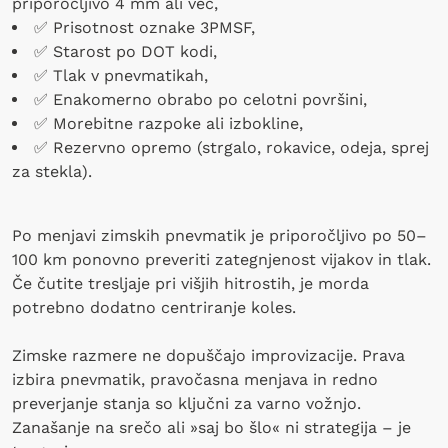
priporočljivo 4 mm ali več,
✅ Prisotnost oznake 3PMSF,
✅ Starost po DOT kodi,
✅ Tlak v pnevmatikah,
✅ Enakomerno obrabo po celotni površini,
✅ Morebitne razpoke ali izbokline,
✅ Rezervno opremo (strgalo, rokavice, odeja, sprej
za stekla).
Po menjavi zimskih pnevmatik je priporočljivo po 50–
100 km ponovno preveriti zategnjenost vijakov in tlak.
Če čutite tresljaje pri višjih hitrostih, je morda
potrebno dodatno centriranje koles.
Zimske razmere ne dopuščajo improvizacije. Prava
izbira pnevmatik, pravočasna menjava in redno
preverjanje stanja so ključni za varno vožnjo.
Zanašanje na srečo ali »saj bo šlo« ni strategija – je