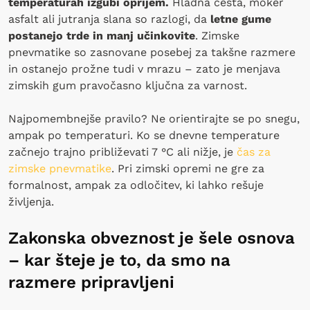
temperaturah izgubi oprijem.
Hladna cesta, moker
asfalt ali jutranja slana so razlogi, da
letne gume
postanejo trde in manj učinkovite
. Zimske
pnevmatike so zasnovane posebej za takšne razmere
in ostanejo prožne tudi v mrazu – zato je menjava
zimskih gum pravočasno ključna za varnost.
Najpomembnejše pravilo? Ne orientirajte se po snegu,
ampak po temperaturi. Ko se dnevne temperature
začnejo trajno približevati 7 °C ali nižje, je
čas za
zimske pnevmatike
. Pri zimski opremi ne gre za
formalnost, ampak za odločitev, ki lahko rešuje
življenja.
Zakonska obveznost je šele osnova
– kar šteje je to, da smo na
razmere pripravljeni