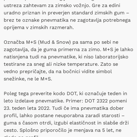
ustreza zahtevam za zimsko vožnjo. Gre za edini
uradno priznan in preverjen standard zimskih gum –
brez te oznake pnevmatika ne zagotavlja potrebnega
oprijema v zimskih razmerah.
Označba M+S (Mud & Snow) pa sama po sebi ne
zagotavlja, da je guma primerna za zimo. M+S je lahko
natisnjena tudi na pnevmatike, ki niso laboratorijsko
testirane za sneg ali nizke temperature. Zato se
vedno prepričajte, da na bočnici vidite simbol
snežinke, ne le M+S.
Poleg tega preverite kodo DOT, ki označuje teden in
leto izdelave pnevmatike. Primer: DOT 2322 pomeni
23. teden leta 2022. Tudi če ima pnevmatika dober
profil, lahko postane neuporabna zaradi starosti –
guma s časom otrdi, izgubi elastičnost in slabše drži
cesto. Splošno priporočilo je menjava na 5 let, ne