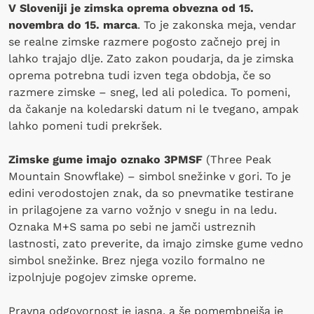
V Sloveniji je zimska oprema obvezna od 15.
novembra do 15. marca
. To je zakonska meja, vendar
se realne zimske razmere pogosto začnejo prej in
lahko trajajo dlje. Zato zakon poudarja, da je zimska
oprema potrebna tudi izven tega obdobja, če so
razmere zimske – sneg, led ali poledica. To pomeni,
da čakanje na koledarski datum ni le tvegano, ampak
lahko pomeni tudi prekršek.
Zimske gume imajo oznako 3PMSF
(Three Peak
Mountain Snowflake) – simbol snežinke v gori. To je
edini verodostojen znak, da so pnevmatike testirane
in prilagojene za varno vožnjo v snegu in na ledu.
Oznaka M+S sama po sebi ne jamči ustreznih
lastnosti, zato preverite, da imajo zimske gume vedno
simbol snežinke. Brez njega vozilo formalno ne
izpolnjuje pogojev zimske opreme.
Pravna odgovornost je jasna, a še pomembnejša je