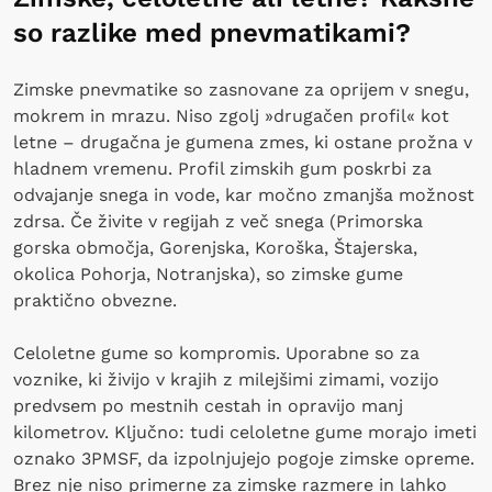
so razlike med pnevmatikami?
Zimske pnevmatike so zasnovane za oprijem v snegu,
mokrem in mrazu. Niso zgolj »drugačen profil« kot
letne – drugačna je gumena zmes, ki ostane prožna v
hladnem vremenu. Profil zimskih gum poskrbi za
odvajanje snega in vode, kar močno zmanjša možnost
zdrsa. Če živite v regijah z več snega (Primorska
gorska območja, Gorenjska, Koroška, Štajerska,
okolica Pohorja, Notranjska), so zimske gume
praktično obvezne.
Celoletne gume so kompromis. Uporabne so za
voznike, ki živijo v krajih z milejšimi zimami, vozijo
predvsem po mestnih cestah in opravijo manj
kilometrov. Ključno: tudi celoletne gume morajo imeti
oznako 3PMSF, da izpolnjujejo pogoje zimske opreme.
Brez nje niso primerne za zimske razmere in lahko