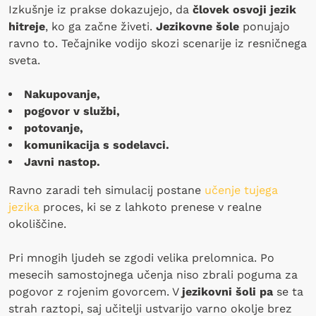
Izkušnje iz prakse dokazujejo, da
človek osvoji jezik
hitreje
, ko ga začne živeti.
Jezikovne šole
ponujajo
ravno to. Tečajnike vodijo skozi scenarije iz resničnega
sveta.
Nakupovanje,
pogovor v službi,
potovanje,
komunikacija s sodelavci.
Javni nastop.
Ravno zaradi teh simulacij postane
učenje tujega
jezika
proces, ki se z lahkoto prenese v realne
okoliščine.
Pri mnogih ljudeh se zgodi velika prelomnica. Po
mesecih samostojnega učenja niso zbrali poguma za
pogovor z rojenim govorcem. V
jezikovni šoli pa
se ta
strah raztopi, saj učitelji ustvarijo varno okolje brez