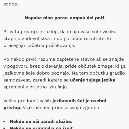
sodbe.
Napake niso poraz, ampak del poti.
Prav ta pristop je razlog, da imajo vaše šole visoko
stopnjo zadovoljstva in dolgoročne rezultate, ki
presegajo začetna pričakovanja.
Ko nekdo prvič razume zapletene stavke ali se znajde
v pogovoru brez oklevanja, pride občutek zmage, ki ga
jezikovne šole dobro poznajo. Na tem občutku gradijo
samozavest, zaradi katere se
učenje tujega jezika
spremeni v prijetno izkušnjo.
Velika prednost vaših
jezikovnih šol je osebni
pristop.
Vsak učenec prinese svojo zgodbo.
Nekdo se uči zaradi službe.
Nekdo se pripravlja na izpit.