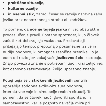
praktične situacije,
kulturno ozadje
in osebni stik,
zaradi česar se razvije naravna raba
jezika brez nepotrebnega strahu ali zadržkov.
To pomeni, da
učenje tujega jezika
ni več abstraktni
proces učenja pravil. Postane spretnost, ki jo človek
začuti kot del svojega vsakdana. Predavatelji
prilagajajo tempo, prepoznajo posamezne izzive in
nudijo podporo, ki omogoča resnične premike. To je
eden od razlogov, zakaj vaše
jezikovne šole
izstopajo.
Znajo povezati znanje s potrebami ljudi, ki si želijo več
kot osnovno razumevanje. Želijo uporabno znanje.
Poleg tega se v
strokovnih jezikovnih
centrih
uporablja sodobna avdio-vizualna podpora,
interaktivne vaje in simulacije realnih situacij. To
pomeni, da se človek nauči govoriti spontano in
samozavestno, kar je pogosto največja ovira pri