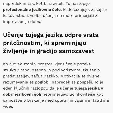
napredek ni tak, kot bi si želeli. Tu nastopijo
profesionalne jezikovne šole,
ki dokazujejo, zakaj se
kakovostna izvedba učenja ne more primerjati z
improvizacijo doma.
Učenje tujega jezika odpre vrata
priložnostim, ki spreminjajo
življenje in gradijo samozavest
Ko človek stopi v prostor, kjer učenje poteka
strukturirano, osebno in pod vodstvom izkušenih
predavateljev, začuti razliko. Motivacija se dvigne,
razumevanje se poglobi, napredek se pospeši. To je
eden ključnih razlogov, da je
učenje tujega jezika v
dobri jezikovni šoli
neprimerljivo učinkovitejše kot
samostojno brskanje med spletnimi vajami in kratkimi
videi.