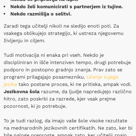
Nekdo želi komunicirati s partnerjem iz tujine.
Nekdo razmišlja o selitvi.
Zaradi tega učitelji nikoli ne sledijo enoti poti. Za
vsakega oblikujejo strategijo, ki ustreza njegovemu
življenju in ciljem.
Tudi motivacija ni enaka pri vseh. Nekdo je
discipliniran in išče intenziven tempo, drugi potrebuje
podporo in postopno gradnjo znanja. Prav zato se
programi prilagajajo posamezniku.
Učenje tujega
jezika
tako postane proces, ki ne pritiska, ampak vodi.
Jezikovna šola
razume, da ljudje napredujejo različno
hitro, zato poskrbi za razrede, kjer vsak prejme
pozornost, ki jo potrebuje.
To je tudi razlog, da imajo vaše šole visoke rezultate
na mednarodnih jezikovnih certifikatih. Ne zato, ker bi
bile naloge preproste, ampak zato, ker učitelji znajo