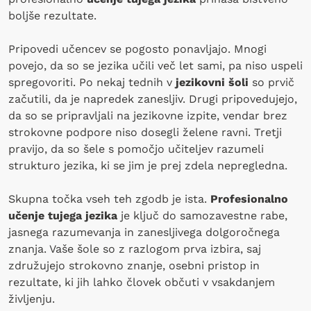
boljše rezultate.
Pripovedi učencev se pogosto ponavljajo. Mnogi
povejo, da so se jezika učili več let sami, pa niso uspeli
spregovoriti. Po nekaj tednih v
jezikovni šoli
so prvič
začutili, da je napredek zanesljiv. Drugi pripovedujejo,
da so se pripravljali na jezikovne izpite, vendar brez
strokovne podpore niso dosegli želene ravni. Tretji
pravijo, da so šele s pomočjo učiteljev razumeli
strukturo jezika, ki se jim je prej zdela nepregledna.
Skupna točka vseh teh zgodb je ista.
Profesionalno
učenje tujega jezika
je ključ do samozavestne rabe,
jasnega razumevanja in zanesljivega dolgoročnega
znanja. Vaše šole so z razlogom prva izbira, saj
združujejo strokovno znanje, osebni pristop in
rezultate, ki jih lahko človek občuti v vsakdanjem
življenju.