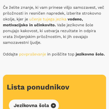
Če želite znanje, ki vam prinese višjo samozavest, več
priložnosti in resničen napredek, izberite strokovno
okolje, kjer je
učenje tujega jezika
vodeno,
motivacijsko in učinkovito.
Vaše jezikovne šole
ponujajo kakovost, ki ustvarja rezultate in odpira
vrata življenjskim priložnostim, ki jih osvajajo
samozavestni ljudje.
Oddajte
povpraševanje
in poiščite top
jezikovno šolo.
Lista ponudnikov
Jezikovna šola