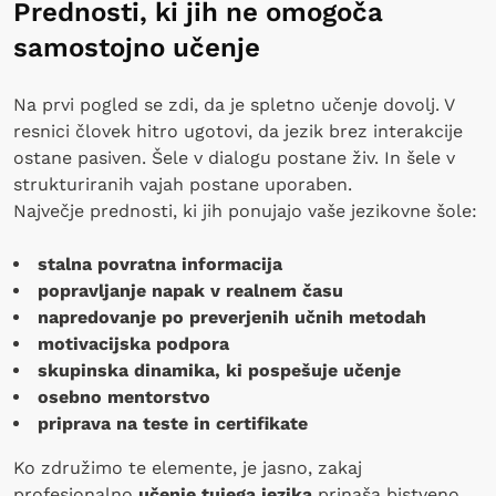
Prednosti, ki jih ne omogoča
samostojno učenje
Na prvi pogled se zdi, da je spletno učenje dovolj. V
resnici človek hitro ugotovi, da jezik brez interakcije
ostane pasiven. Šele v dialogu postane živ. In šele v
strukturiranih vajah postane uporaben.
Največje prednosti, ki jih ponujajo vaše jezikovne šole:
stalna povratna informacija
popravljanje napak v realnem času
napredovanje po preverjenih učnih metodah
motivacijska podpora
skupinska dinamika, ki pospešuje učenje
osebno mentorstvo
priprava na teste in certifikate
Ko združimo te elemente, je jasno, zakaj
profesionalno
učenje tujega jezika
prinaša bistveno