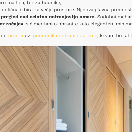
ro majhna, ter za hodnike,
 odlična izbira za večje prostore. Njihova glavna prednost
 pregled nad celotno notranjostjo omare.
Sodobni mehani
ez ročajev
, s čimer lahko ohranite zelo eleganten, minimal
 na
mizarja
oz.
ponudnika notranje opreme
, ki vam bo lahk