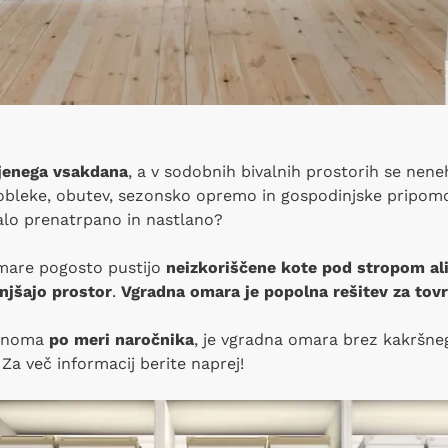
rjenega vsakdana
, a v sodobnih bivalnih prostorih se nen
 obleke, obutev, sezonsko opremo in gospodinjske pripom
alo prenatrpano in nastlano?
omare pogosto pustijo
neizkoriščene kote pod stropom ali
njšajo prostor
.
Vgradna omara je popolna rešitev za tovr
olnoma
po meri naročnika
, je vgradna omara brez kakršn
Za več informacij berite naprej!