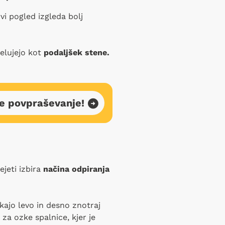
i pogled izgleda bolj
delujejo kot
podaljšek stene.
e povpraševanje!
ejeti izbira
načina odpiranja
kajo levo in desno znotraj
 za ozke spalnice, kjer je