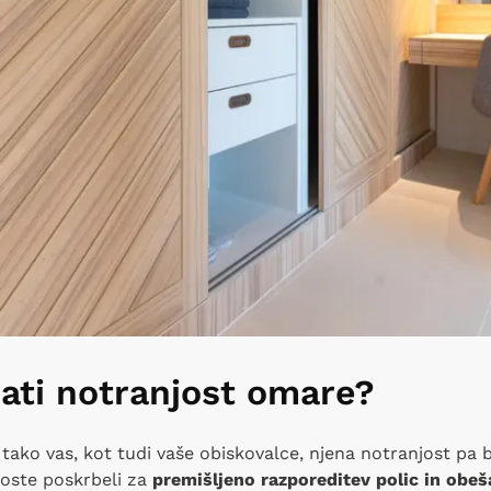
rati notranjost omare?
ako vas, kot tudi vaše obiskovalce, njena notranjost pa b
oste poskrbeli za
premišljeno razporeditev polic in obeš