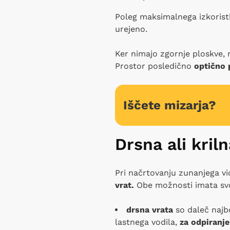
Poleg maksimalnega izkoristk
urejeno.
Ker nimajo zgornje ploskve, n
Prostor posledično
optično
Iščete mizarja?
Drsna ali kril
Pri načrtovanju zunanjega vi
vrat.
Obe možnosti imata svo
drsna vrata
so daleč najb
lastnega vodila,
za odpiranj