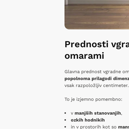
Prednosti vgra
omarami
Glavna prednost vgradne oma
popolnoma prilagodi dimenz
vsak razpoložljiv centimeter.
To je izjemno pomembno:
v
manjših stanovanjih
,
ozkih hodnikih
in v prostorih kot so
mans