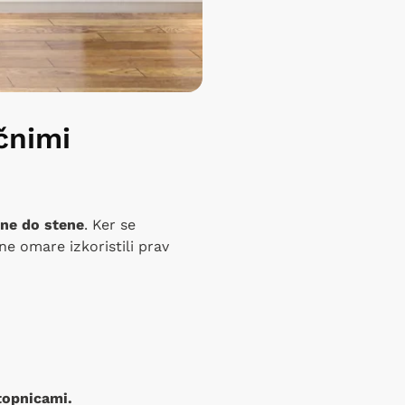
čnimi
ene do stene
. Ker se
ne omare izkoristili prav
topnicami.