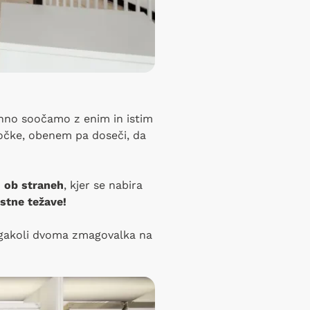
ehno soočamo z enim in istim
očke, obenem pa doseči, da
 ob straneh
, kjer se nabira
stne težave!
egakoli dvoma zmagovalka na