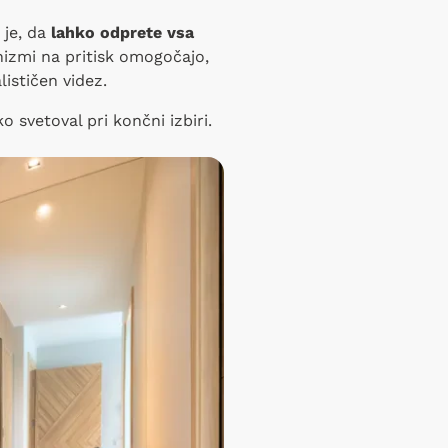
 je, da
lahko odprete vsa
zmi na pritisk omogočajo,
ističen videz.
o svetoval pri končni izbiri.