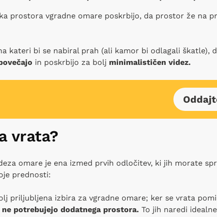
a prostora vgradne omare poskrbijo, da prostor že na prv
a kateri bi se nabiral prah (ali kamor bi odlagali škatle), 
 povečajo
in poskrbijo za bolj
minimalističen videz.
Oddajt
na vrata?
deza omare je ena izmed prvih odločitev, ki jih morate spr
je prednosti:
olj priljubljena izbira za vgradne omare; ker se vrata pomi
e ne potrebujejo dodatnega prostora.
To jih naredi idealne