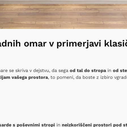
dnih omar v primerjavi klasi
re se skriva v dejstvu, da sega
od tal do stropa
in
od st
ijam vašega prostora
, to pomeni, da boste z izbiro vgrad
arde s poševnimi stropi
in
neizkoriščeni prostori pod s