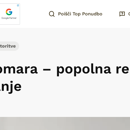
Poišči Top Ponudbo
toritve
omara – popolna re
anje