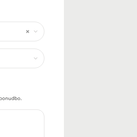
×
i ponudbo.