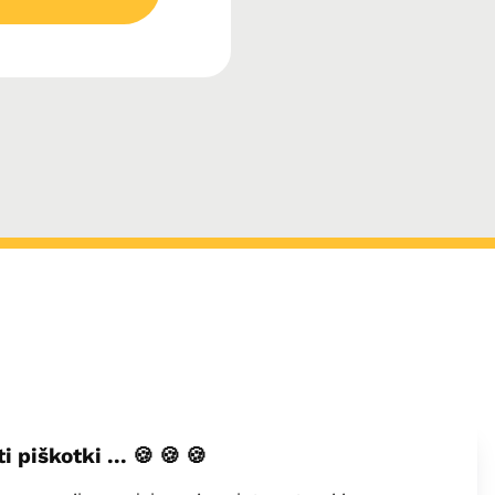
ontakt
Dodajte svoje podjetje
ti piškotki ... 🍪 🍪 🍪