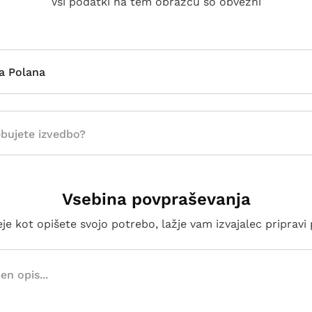
Vsi podatki na tem obrazcu so obvezni
ka Polana
Vsebina povpraševanja
e kot opišete svojo potrebo, lažje vam izvajalec priprav