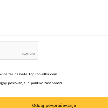
novice ter nasvete TopPonudba.com
goji poslovanja in politiko zasebnosti
Oddaj povpraševanje