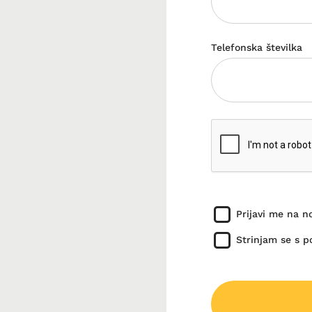
Telefonska številka
Prijavi me na 
Strinjam se s po