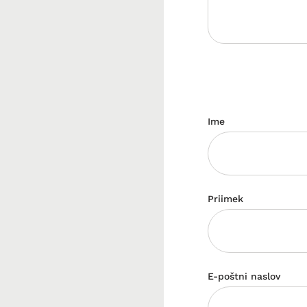
Ime
Priimek
E-poštni naslov