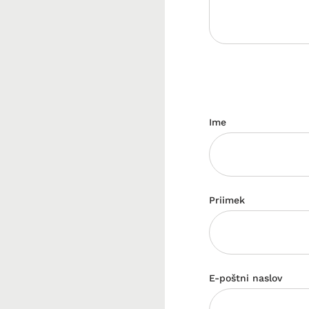
Ime
Priimek
E-poštni naslov