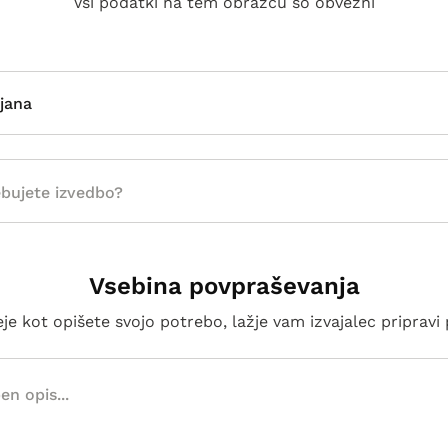
Vsi podatki na tem obrazcu so obvezni
jana
Vsebina povpraševanja
e kot opišete svojo potrebo, lažje vam izvajalec priprav