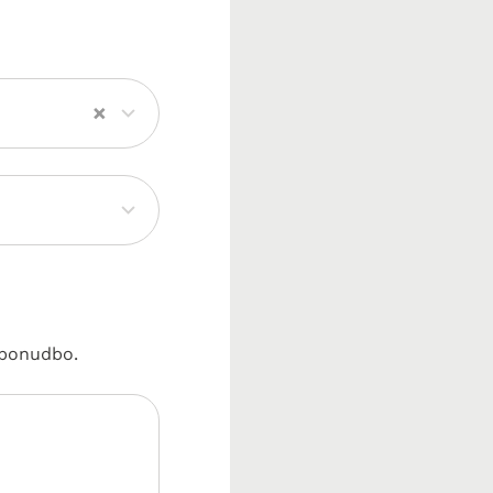
×
i ponudbo.