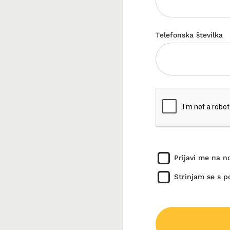
Telefonska številka
Prijavi me na 
Strinjam se s po