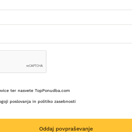
novice ter nasvete TopPonudba.com
goji poslovanja in politiko zasebnosti
Oddaj povpraševanje