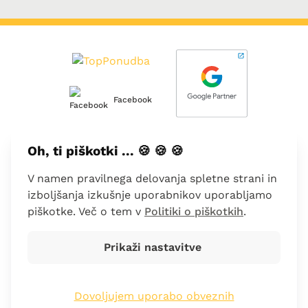
Facebook
Oh, ti piškotki ... 🍪 🍪 🍪
O nas
V namen pravilnega delovanja spletne strani in
Kontakt
izboljšanja izkušnje uporabnikov uporabljamo
piškotke. Več o tem v
Politiki o piškotkih
.
Dodajte svoje podjetje
Prikaži nastavitve
Pogoji poslovanja
Politika piškotkov
Dovoljujem uporabo obveznih
Pogosta vprašanja
Top-Angebot.de
Top-Angebot.at