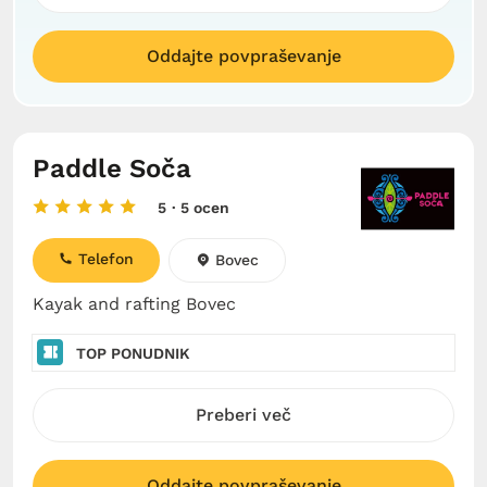
Oddajte povpraševanje
Paddle Soča
5
· 5 ocen
Telefon
Bovec
Kayak and rafting Bovec
TOP PONUDNIK
Preberi več
Oddajte povpraševanje