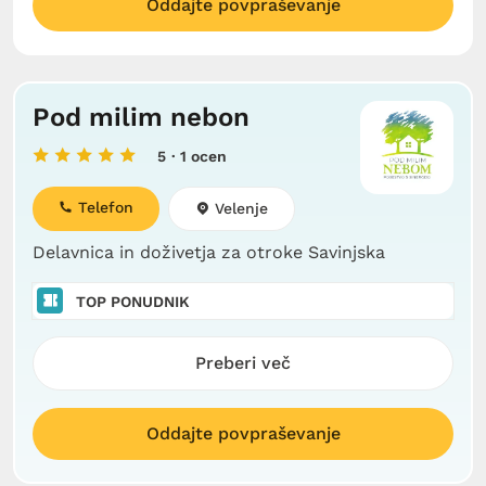
Oddajte povpraševanje
Pod milim nebon
5
· 1 ocen
Telefon
Velenje
Delavnica in doživetja za otroke Savinjska
TOP PONUDNIK
Preberi več
Oddajte povpraševanje