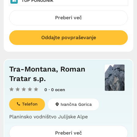
TOP PONUDNIK
Preberi več
Oddajte povpraševanje
Tra-Montana, Roman
Tratar s.p.
0
· 0 ocen
Telefon
Ivančna Gorica
Planinsko vodništvo Julijske Alpe
Preberi več