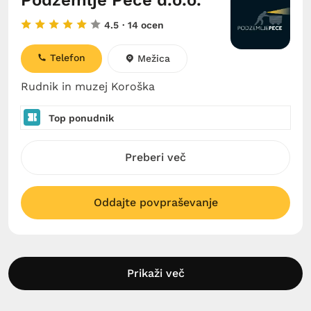
Podzemlje Pece d.o.o.
4.5
· 14 ocen
Telefon
Mežica
Rudnik in muzej Koroška
Top ponudnik
Preberi več
Oddajte povpraševanje
Prikaži več