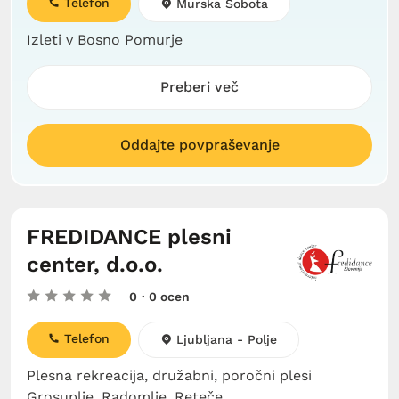
Telefon
Murska Sobota
Izleti v Bosno Pomurje
Preberi več
Oddajte povpraševanje
FREDIDANCE plesni
center, d.o.o.
0
· 0 ocen
Telefon
Ljubljana - Polje
Plesna rekreacija, družabni, poročni plesi
Grosuplje, Radomlje, Reteče