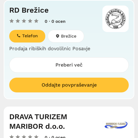
RD Brežice
0
· 0 ocen
Telefon
Brežice
Prodaja ribiških dovolilnic Posavje
Preberi več
Oddajte povpraševanje
DRAVA TURIZEM
MARIBOR d.o.o.
0
· 0 ocen