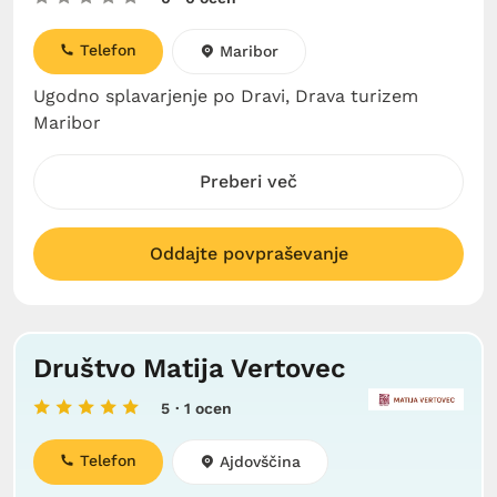
Telefon
Maribor
Ugodno splavarjenje po Dravi, Drava turizem
Maribor
Preberi več
Oddajte povpraševanje
Društvo Matija Vertovec
5
· 1 ocen
Telefon
Ajdovščina