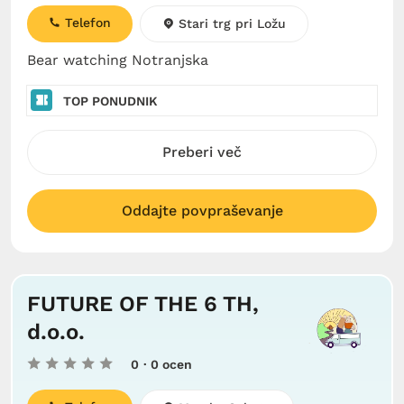
Telefon
Stari trg pri Ložu
Bear watching Notranjska
TOP PONUDNIK
Preberi več
Oddajte povpraševanje
FUTURE OF THE 6 TH,
d.o.o.
0
· 0 ocen