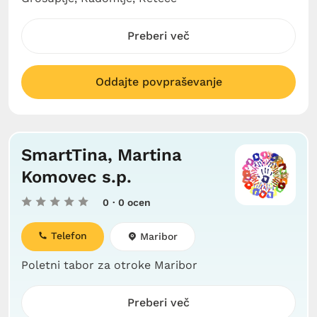
Preberi več
Oddajte povpraševanje
SmartTina, Martina
Komovec s.p.
0
· 0 ocen
Telefon
Maribor
Poletni tabor za otroke Maribor
Preberi več