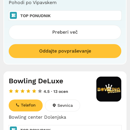
Pohodi po Vipavskem
TOP PONUDNIK
Preberi več
Oddajte povpraševanje
Bowling DeLuxe
4.5
· 13 ocen
Telefon
Sevnica
Bowling center Dolenjska