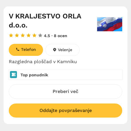
V KRALJESTVO ORLA
d.o.o.
4.5
· 8 ocen
Telefon
Velenje
Razgledna ploščad v Kamniku
Top ponudnik
Preberi več
Oddajte povpraševanje