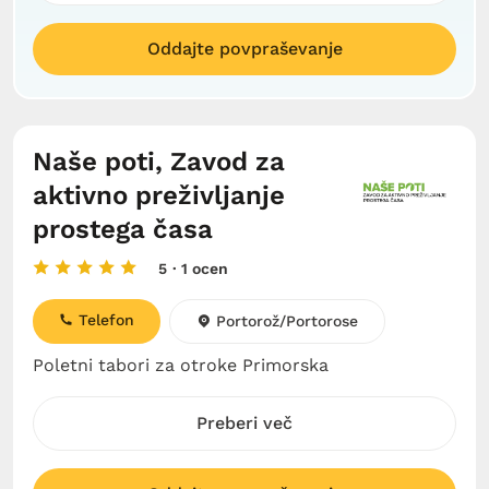
Oddajte povpraševanje
Naše poti, Zavod za
aktivno preživljanje
prostega časa
5
· 1 ocen
Telefon
Portorož/Portorose
Poletni tabori za otroke Primorska
Preberi več