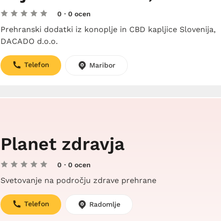
0
· 0 ocen
Prehranski dodatki iz konoplje in CBD kapljice Slovenija,
DACADO d.o.o.
Telefon
Maribor
Planet zdravja
0
· 0 ocen
Svetovanje na področju zdrave prehrane
Telefon
Radomlje