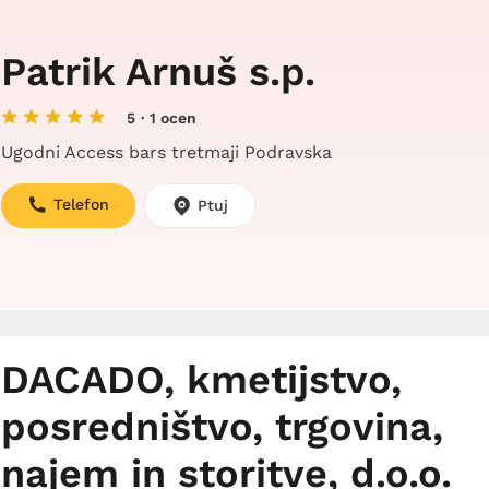
Patrik Arnuš s.p.
5
· 1 ocen
Ugodni Access bars tretmaji Podravska
Telefon
Ptuj
DACADO, kmetijstvo,
posredništvo, trgovina,
najem in storitve, d.o.o.