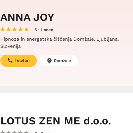
ANNA JOY
5
· 1 ocen
Hipnoza in energetska čiščenja Domžale, Ljubljana,
Slovenija
Telefon
Domžale
LOTUS ZEN ME d.o.o.