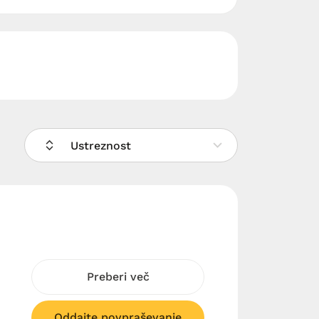
Ustreznost
Preberi več
Oddajte povpraševanje