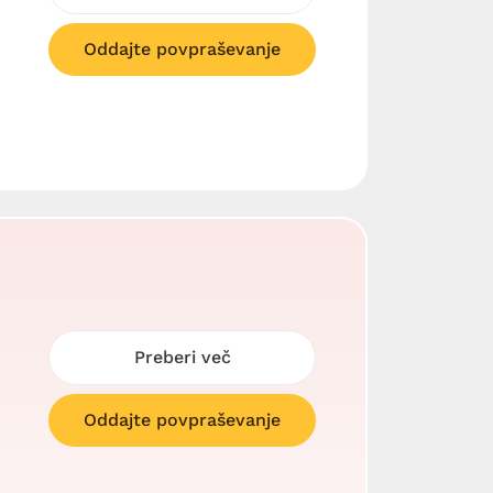
Oddajte povpraševanje
Preberi več
Oddajte povpraševanje