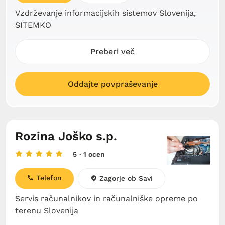
Vzdrževanje informacijskih sistemov Slovenija,
SITEMKO
Preberi več
Oddajte povpraševanje
Rozina Joško s.p.
5
· 1 ocen
Telefon
Zagorje ob Savi
Servis računalnikov in računalniške opreme po
terenu Slovenija