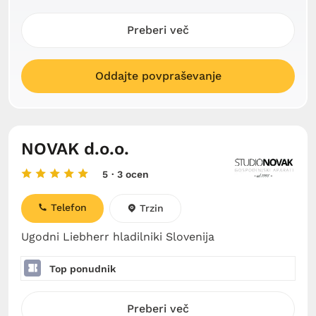
Preberi več
Oddajte povpraševanje
NOVAK d.o.o.
5
· 3 ocen
Telefon
Trzin
Ugodni Liebherr hladilniki Slovenija
Top ponudnik
Preberi več