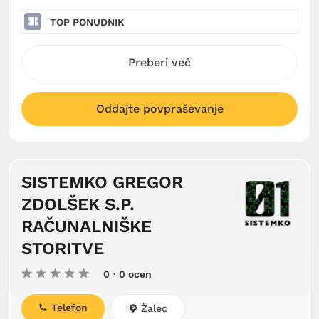
TOP PONUDNIK
Preberi več
Oddajte povpraševanje
SISTEMKO GREGOR
ZDOLŠEK S.P.
RAČUNALNIŠKE
STORITVE
0
· 0 ocen
Telefon
Žalec