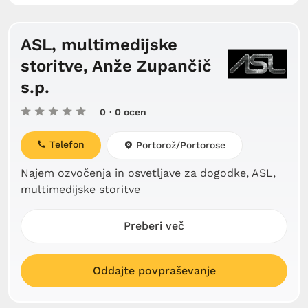
ASL, multimedijske
storitve, Anže Zupančič
s.p.
0
· 0 ocen
Telefon
Portorož/Portorose
Najem ozvočenja in osvetljave za dogodke, ASL,
multimedijske storitve
Preberi več
Oddajte povpraševanje