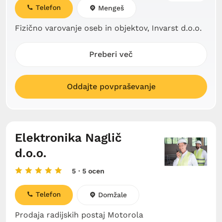
Telefon
Mengeš
Fizično varovanje oseb in objektov, Invarst d.o.o.
Preberi več
Oddajte povpraševanje
Elektronika Naglič
d.o.o.
5
· 5 ocen
Telefon
Domžale
Prodaja radijskih postaj Motorola