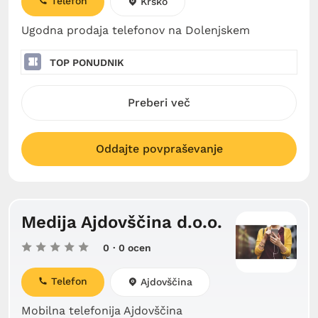
Telefon
Krško
Ugodna prodaja telefonov na Dolenjskem
TOP PONUDNIK
Preberi več
Oddajte povpraševanje
Medija Ajdovščina d.o.o.
0
· 0 ocen
Telefon
Ajdovščina
Mobilna telefonija Ajdovščina