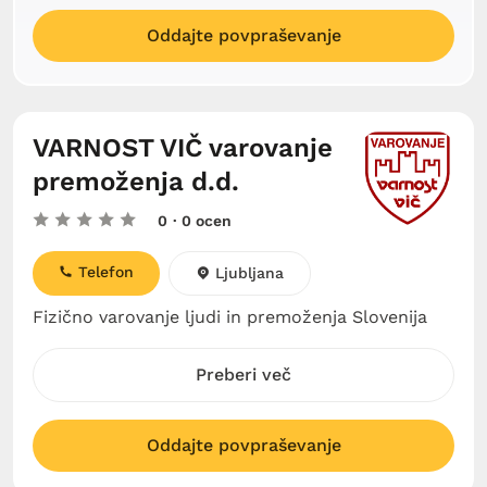
Oddajte povpraševanje
VARNOST VIČ varovanje
premoženja d.d.
0
· 0 ocen
Telefon
Ljubljana
Fizično varovanje ljudi in premoženja Slovenija
Preberi več
Oddajte povpraševanje