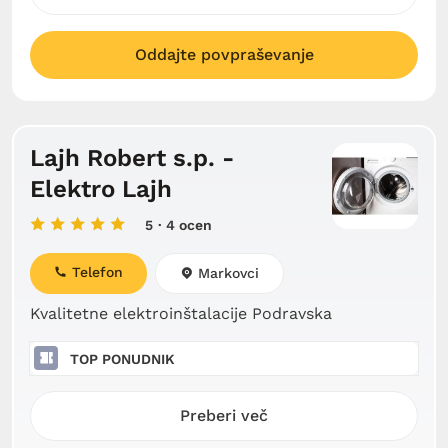
Oddajte povpraševanje
Lajh Robert s.p. -
Elektro Lajh
5
· 4 ocen
Telefon
Markovci
Kvalitetne elektroinštalacije Podravska
TOP PONUDNIK
Preberi več