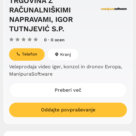
TRGOVINA Z
RAČUNALNIŠKIMI
NAPRAVAMI, IGOR
TUTNJEVIĆ S.P.
0
· 0 ocen
Telefon
Kranj
Veleprodaja video iger, konzol in dronov Evropa,
ManipuraSoftware
Preberi več
Oddajte povpraševanje