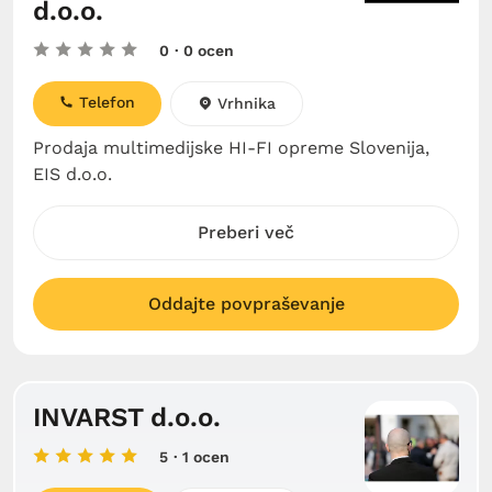
d.o.o.
0
· 0 ocen
Telefon
Vrhnika
Prodaja multimedijske HI-FI opreme Slovenija,
EIS d.o.o.
Preberi več
Oddajte povpraševanje
INVARST d.o.o.
5
· 1 ocen