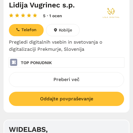
Lidija Vugrinec s.p.
5
· 1 ocen
Telefon
Kobilje
Pregledi digitalnih vsebin in svetovanja o
digitalizaciji Prekmurje, Slovenija
TOP PONUDNIK
Preberi več
Oddajte povpraševanje
WIDELABS,