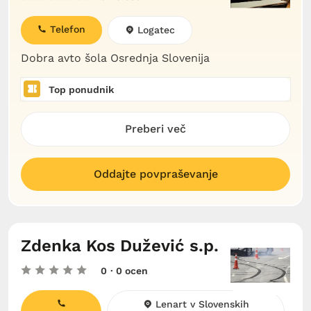
Telefon
Logatec
Dobra avto šola Osrednja Slovenija
Top ponudnik
Preberi več
Oddajte povpraševanje
Zdenka Kos Dužević s.p.
0
· 0 ocen
Lenart v Slovenskih