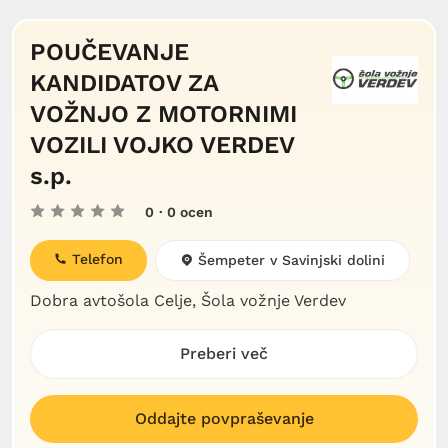
POUČEVANJE
KANDIDATOV ZA
VOŽNJO Z MOTORNIMI
VOZILI VOJKO VERDEV
s.p.
0
· 0 ocen
Telefon
Šempeter v Savinjski dolini
Dobra avtošola Celje, Šola vožnje Verdev
Preberi več
Oddajte povpraševanje