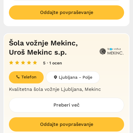
Oddajte povpraševanje
Šola vožnje Mekinc,
Uroš Mekinc s.p.
5
· 1 ocen
Telefon
Ljubljana - Polje
Kvalitetna šola vožnje Ljubljana, Mekinc
Preberi več
Oddajte povpraševanje