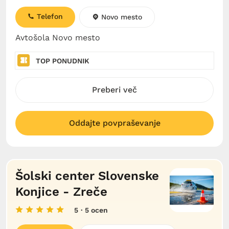
Telefon
Novo mesto
Avtošola Novo mesto
TOP PONUDNIK
Preberi več
Oddajte povpraševanje
Šolski center Slovenske
Konjice - Zreče
5
· 5 ocen