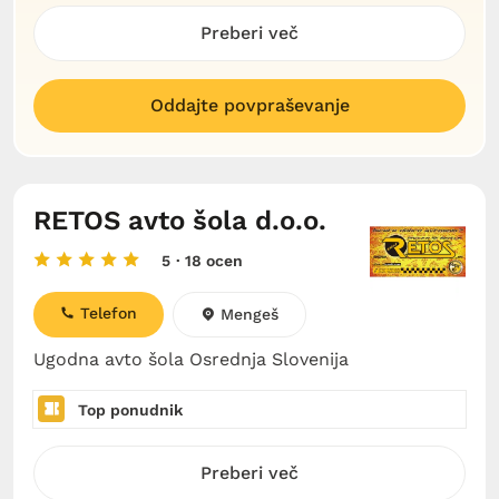
Preberi več
Oddajte povpraševanje
RETOS avto šola d.o.o.
5
· 18 ocen
Telefon
Mengeš
Ugodna avto šola Osrednja Slovenija
Top ponudnik
Preberi več