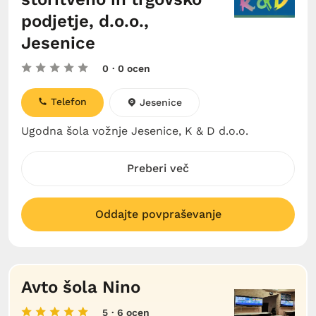
podjetje, d.o.o.,
Jesenice
0
· 0 ocen
Telefon
Jesenice
Ugodna šola vožnje Jesenice, K & D d.o.o.
Preberi več
Oddajte povpraševanje
Avto šola Nino
5
· 6 ocen