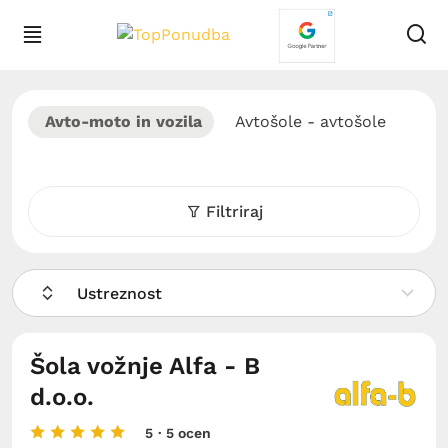
Avto-moto in vozila
Avtošole - avtošole
Filtriraj
Ustreznost
Šola vožnje Alfa - B
d.o.o.
5
· 5 ocen