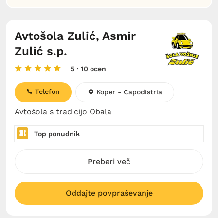
Avtošola Zulić, Asmir
Zulić s.p.
5
· 10 ocen
Telefon
Koper - Capodistria
Avtošola s tradicijo Obala
Top ponudnik
Preberi več
Oddajte povpraševanje