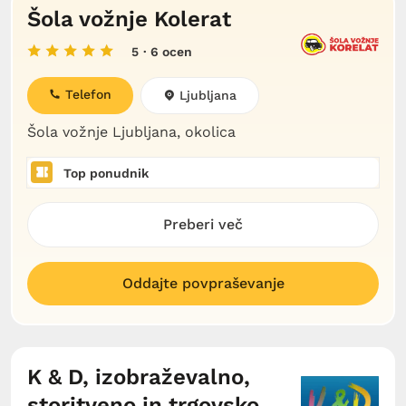
Šola vožnje Kolerat
5
· 6 ocen
Telefon
Ljubljana
Šola vožnje Ljubljana, okolica
Top ponudnik
Preberi več
Oddajte povpraševanje
K & D, izobraževalno,
storitveno in trgovsko