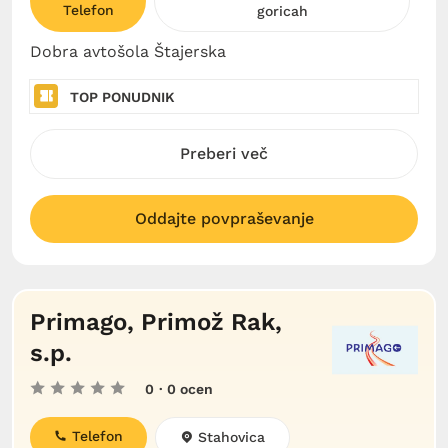
Telefon
goricah
Dobra avtošola Štajerska
TOP PONUDNIK
Preberi več
Oddajte povpraševanje
Primago, Primož Rak,
s.p.
0
· 0 ocen
Telefon
Stahovica