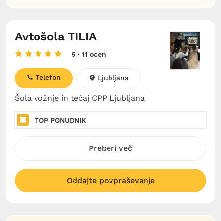
Avtošola TILIA
5
· 11 ocen
Telefon
Ljubljana
Šola vožnje in tečaj CPP Ljubljana
TOP PONUDNIK
Preberi več
Oddajte povpraševanje