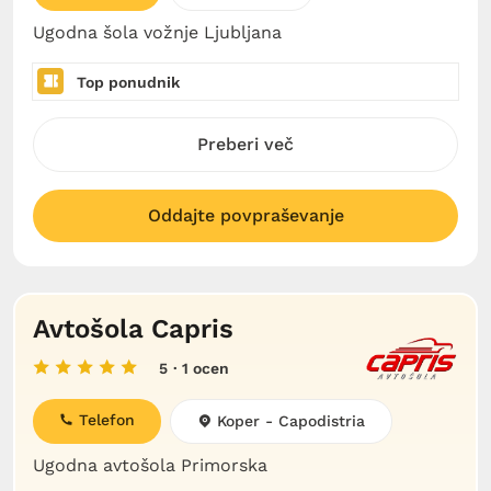
Ugodna šola vožnje Ljubljana
Top ponudnik
Preberi več
Oddajte povpraševanje
Avtošola Capris
5
· 1 ocen
Telefon
Koper - Capodistria
Ugodna avtošola Primorska