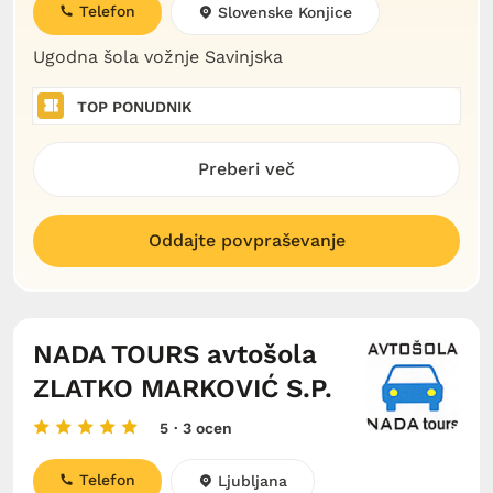
Telefon
Slovenske Konjice
Ugodna šola vožnje Savinjska
TOP PONUDNIK
Preberi več
Oddajte povpraševanje
NADA TOURS avtošola
ZLATKO MARKOVIĆ S.P.
5
· 3 ocen
Telefon
Ljubljana