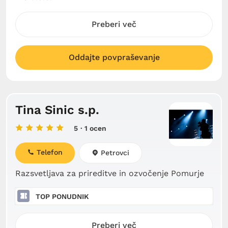
Preberi več
Oddajte povpraševanje
Tina Sinic s.p.
5
· 1 ocen
Telefon
Petrovci
Razsvetljava za prireditve in ozvočenje Pomurje
TOP PONUDNIK
Preberi več