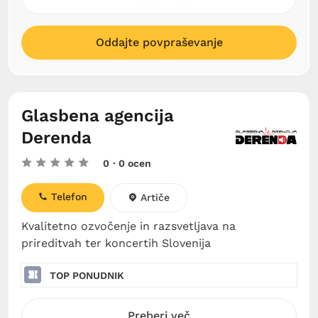
Oddajte povpraševanje
Glasbena agencija
Derenda
0
· 0 ocen
Telefon
Artiče
Kvalitetno ozvočenje in razsvetljava na
prireditvah ter koncertih Slovenija
TOP PONUDNIK
Preberi več