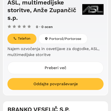
ASL, multimedijske
storitve, Anže Zupančič
s.p.
0
· 0 ocen
Telefon
Portorož/Portorose
Najem ozvočenja in osvetljave za dogodke, ASL,
multimedijske storitve
Preberi več
Oddajte povpraševanje
BRANKO VESELIČ S.P.