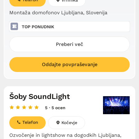
Vrhnika
Montaža domofonov Ljubljana, Slovenija
TOP PONUDNIK
Preberi več
Oddajte povpraševanje
Šoby SoundLight
5
· 5 ocen
Telefon
Kočevje
Ozvočenje in lightshow na dogodkih Ljubljana,