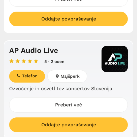
Oddajte povpraševanje
AP Audio Live
5
· 2 ocen
Telefon
Majšperk
Ozvočenje in osvetlitev koncertov Slovenija
Preberi več
Oddajte povpraševanje