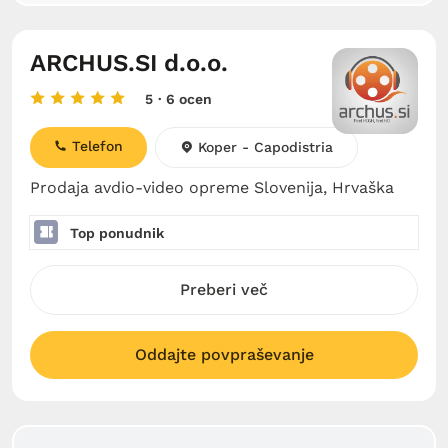
ARCHUS.SI d.o.o.
5
· 6 ocen
Telefon
Koper - Capodistria
Prodaja avdio-video opreme Slovenija, Hrvaška
Top ponudnik
Preberi več
Oddajte povpraševanje