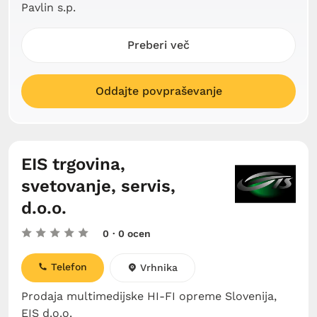
Pavlin s.p.
Preberi več
Oddajte povpraševanje
EIS trgovina,
svetovanje, servis,
d.o.o.
0
· 0 ocen
Telefon
Vrhnika
Prodaja multimedijske HI-FI opreme Slovenija,
EIS d.o.o.