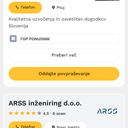
Telefon
Ptuj
Kvalitetna ozvočenja in osvetlitev dogodkov
Slovenija
TOP PONUDNIK
Preberi več
Oddajte povpraševanje
ARSS inženiring d.o.o.
4.5
· 6 ocen
Telefon
Novo mesto