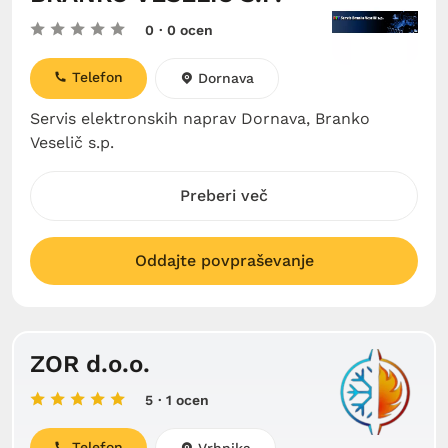
0
· 0 ocen
Telefon
Dornava
Servis elektronskih naprav Dornava, Branko
Veselič s.p.
Preberi več
Oddajte povpraševanje
ZOR d.o.o.
5
· 1 ocen
Telefon