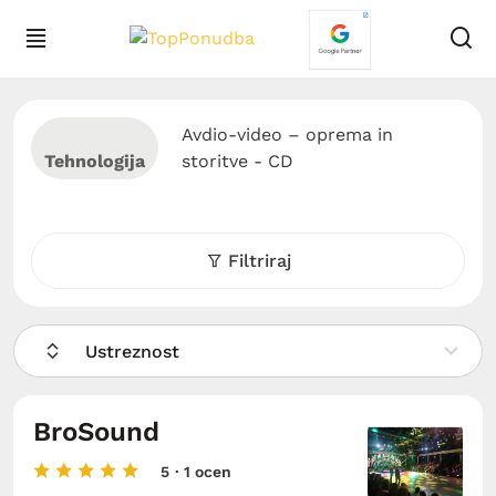
Avdio-video – oprema in
Tehnologija
storitve - CD
Filtriraj
Ustreznost
BroSound
5
· 1 ocen