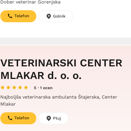
Dober veterinar Gorenjska
Telefon
Golnik
VETERINARSKI CENTER
MLAKAR d. o. o.
5
· 1 ocen
Najboljša veterinarska ambulanta Štajerska, Center
Mlakar
Telefon
Ptuj