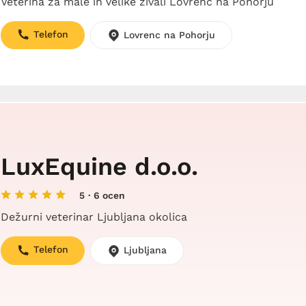
Veterina za male in velike živali Lovrenc na Pohorju
Telefon
Lovrenc na Pohorju
LuxEquine d.o.o.
5
· 6 ocen
Dežurni veterinar Ljubljana okolica
Telefon
Ljubljana