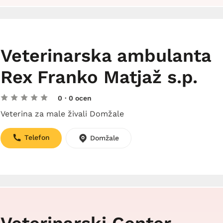
Veterinarska ambulanta
Rex Franko Matjaž s.p.
0
· 0 ocen
Veterina za male živali Domžale
Telefon
Domžale