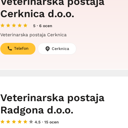
Veterinarska postaja
Cerknica d.o.o.
5
· 6 ocen
Veterinarska postaja Cerknica
Telefon
Cerknica
Veterinarska postaja
Radgona d.o.o.
4.5
· 15 ocen