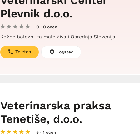
Veterinarski Center
Plevnik d.o.o.
0
· 0 ocen
Kožne bolezni za male živali Osrednja Slovenija
Telefon
Logatec
Veterinarska praksa
Tenetiše, d.o.o.
5
· 1 ocen