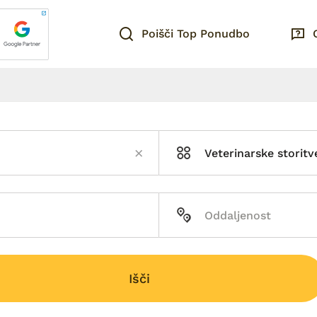
Poišči Top Ponudbo
Veterinarske storitv
Išči