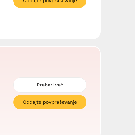
Oddajte povpraševanje
Preberi več
Oddajte povpraševanje