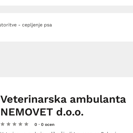
storitve - cepljenje psa
Veterinarska ambulanta
NEMOVET d.o.o.
0
· 0 ocen