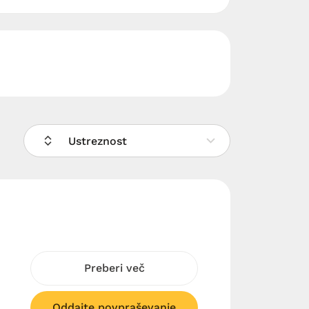
Ustreznost
Preberi več
Oddajte povpraševanje