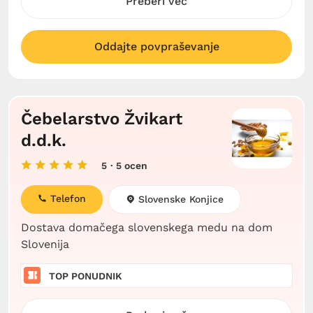
Preberi več
Oddajte povpraševanje
Čebelarstvo Žvikart
d.d.k.
5
· 5 ocen
Telefon
Slovenske Konjice
Dostava domačega slovenskega medu na dom
Slovenija
TOP PONUDNIK