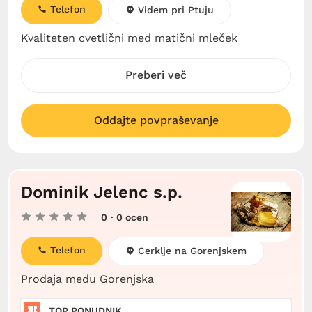
Telefon
Videm pri Ptuju
Kvaliteten cvetlični med matični mleček
Preberi več
Oddajte povpraševanje
Dominik Jelenc s.p.
0
· 0 ocen
Telefon
Cerklje na Gorenjskem
Prodaja medu Gorenjska
TOP PONUDNIK