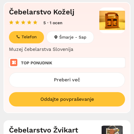
Čebelarstvo Koželj
5
· 1 ocen
Telefon
Šmarje - Sap
Muzej čebelarstva Slovenija
TOP PONUDNIK
Preberi več
Oddajte povpraševanje
Čebelarstvo Žvikart