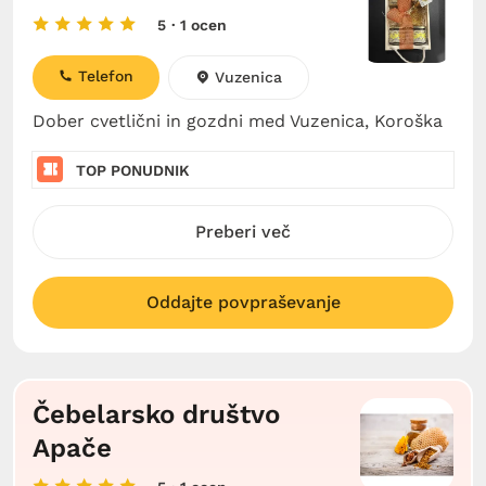
5
· 1 ocen
Telefon
Vuzenica
Dober cvetlični in gozdni med Vuzenica, Koroška
TOP PONUDNIK
Preberi več
Oddajte povpraševanje
Čebelarsko društvo
Apače