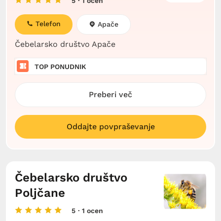
5
· 1 ocen
Telefon
Apače
Čebelarsko društvo Apače
TOP PONUDNIK
Preberi več
Oddajte povpraševanje
Čebelarsko društvo
Poljčane
5
· 1 ocen