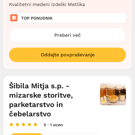
Kvalitetni medeni izdelki Metlika
TOP PONUDNIK
Preberi več
Oddajte povpraševanje
Šibila Mitja s.p. -
mizarske storitve,
parketarstvo in
čebelarstvo
5
· 1 ocen