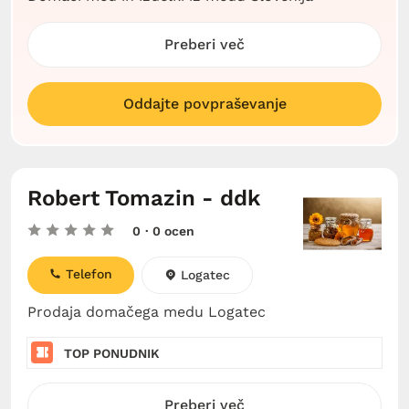
Preberi več
Oddajte povpraševanje
Robert Tomazin - ddk
0
· 0 ocen
Telefon
Logatec
Prodaja domačega medu Logatec
TOP PONUDNIK
Preberi več