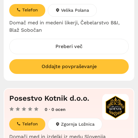
Telefon
Velika Polana
Domač med in medeni likerji, Čebelarstvo B&I,
Blaž Sobočan
Preberi več
Oddajte povpraševanje
Posestvo Kotnik d.o.o.
0
· 0 ocen
Telefon
Zgornja Ložnica
Domači med in izdelki iz medu Slovenija