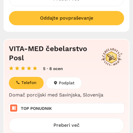
Oddajte povpraševanje
VITA-MED čebelarstvo
Posl
5
· 8 ocen
Telefon
Podplat
Domač porcijski med Savinjska, Slovenija
TOP PONUDNIK
Preberi več