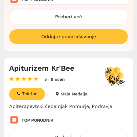
Preberi več
Oddajte povpraševanje
Apiturizem Kr'Bee
5
· 8 ocen
Telefon
Mala Nedelja
Apiterapevtski čebelnjak Pomurje, Podravje
TOP PONUDNIK