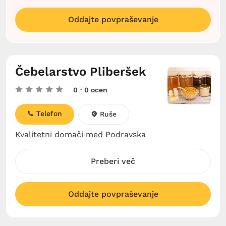
Oddajte povpraševanje
Čebelarstvo Pliberšek
0
· 0 ocen
Telefon
Ruše
Kvalitetni domači med Podravska
Preberi več
Oddajte povpraševanje