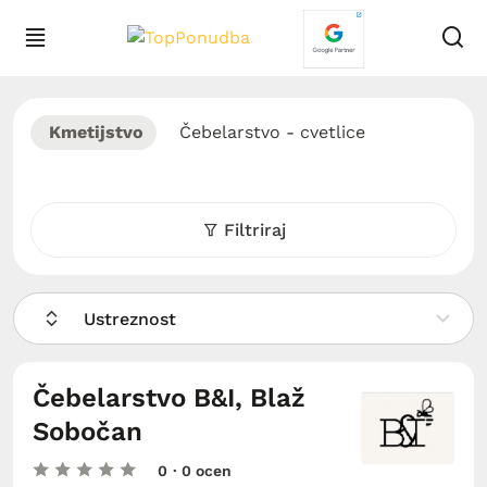
Kmetijstvo
Čebelarstvo - cvetlice
Filtriraj
Ustreznost
Čebelarstvo B&I, Blaž
Sobočan
0
· 0 ocen