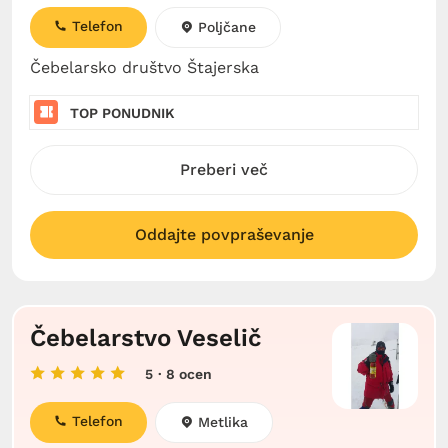
Telefon
Poljčane
Čebelarsko društvo Štajerska
TOP PONUDNIK
Preberi več
Oddajte povpraševanje
Čebelarstvo Veselič
5
· 8 ocen
Telefon
Metlika