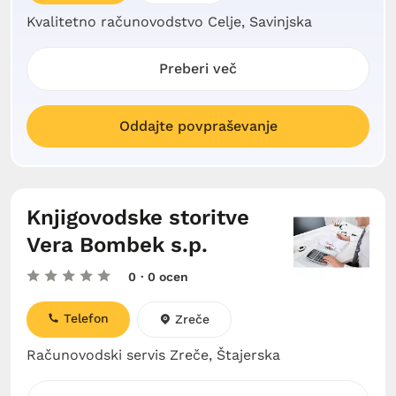
Kvalitetno računovodstvo Celje, Savinjska
Preberi več
Oddajte povpraševanje
Knjigovodske storitve
Vera Bombek s.p.
0
· 0 ocen
Telefon
Zreče
Računovodski servis Zreče, Štajerska