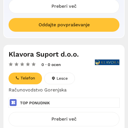
Preberi več
Oddajte povpraševanje
Klavora Suport d.o.o.
0
· 0 ocen
Telefon
Lesce
Računovodstvo Gorenjska
TOP PONUDNIK
Preberi več