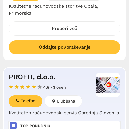
Kvalitetne računovodske storitve Obala,
Primorska
Preberi več
Oddajte povpraševanje
PROFIT, d.o.o.
4.5
· 3 ocen
Telefon
Ljubljana
Kvaliteten računovodski servis Osrednja Slovenija
TOP PONUDNIK