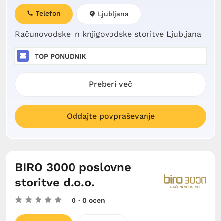
Telefon
Ljubljana
Računovodske in knjigovodske storitve Ljubljana
TOP PONUDNIK
Preberi več
Oddajte povpraševanje
BIRO 3000 poslovne
storitve d.o.o.
0
· 0 ocen