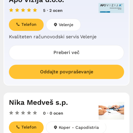
5
· 2 ocen
Telefon
Velenje
Kvaliteten računovodski servis Velenje
Preberi več
Oddajte povpraševanje
Nika Medveš s.p.
0
· 0 ocen
Telefon
Koper - Capodistria