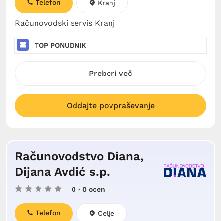
Telefon
Kranj
Računovodski servis Kranj
TOP PONUDNIK
Preberi več
Oddajte povpraševanje
Računovodstvo Diana,
Dijana Avdić s.p.
0
· 0 ocen
Telefon
Celje