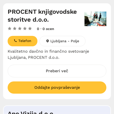
PROCENT knjigovodske
storitve d.o.o.
0
· 0 ocen
Telefon
Ljubljana - Polje
Kvalitetno davčno in finančno svetovanje
Ljubljana, PROCENT d.o.o.
Preberi več
Oddajte povpraševanje
Apo Vizija d.o.o.