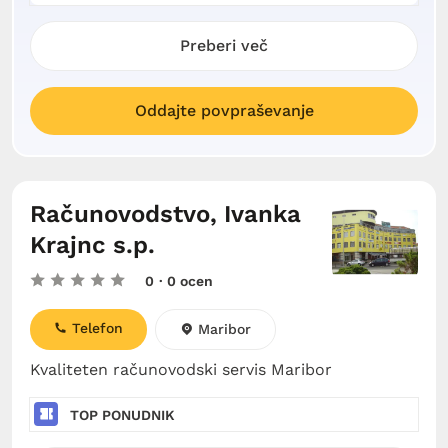
Preberi več
Oddajte povpraševanje
Računovodstvo, Ivanka
Krajnc s.p.
0
· 0 ocen
Telefon
Maribor
Kvaliteten računovodski servis Maribor
TOP PONUDNIK