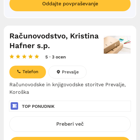
Oddajte povpraševanje
Računovodstvo, Kristina
Hafner s.p.
5
· 3 ocen
Telefon
Prevalje
Računovodske in knjigovodske storitve Prevalje,
Koroška
TOP PONUDNIK
Preberi več