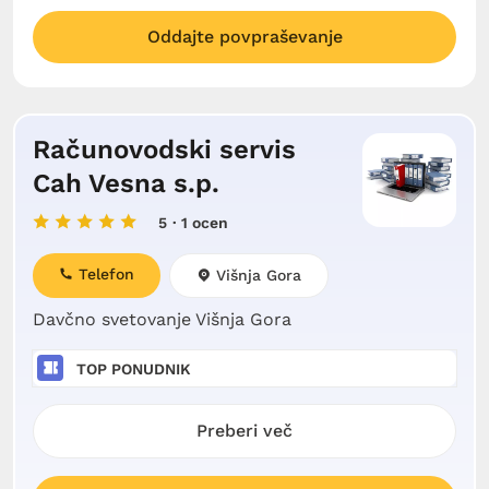
Oddajte povpraševanje
Računovodski servis
Cah Vesna s.p.
5
· 1 ocen
Telefon
Višnja Gora
Davčno svetovanje Višnja Gora
TOP PONUDNIK
Preberi več