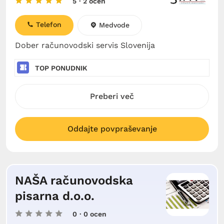
5
· 2 ocen
Telefon
Medvode
Dober računovodski servis Slovenija
TOP PONUDNIK
Preberi več
Oddajte povpraševanje
NAŠA računovodska
pisarna d.o.o.
0
· 0 ocen