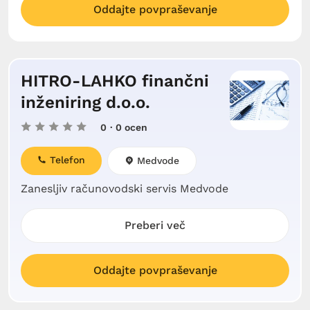
Oddajte povpraševanje
HITRO-LAHKO finančni
inženiring d.o.o.
0
· 0 ocen
Telefon
Medvode
Zanesljiv računovodski servis Medvode
Preberi več
Oddajte povpraševanje