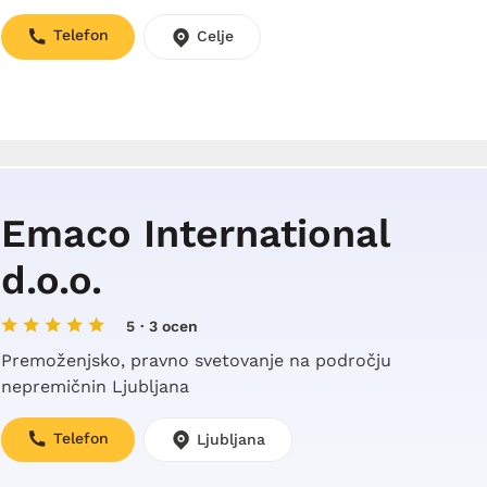
Telefon
Celje
Emaco International
d.o.o.
5
· 3 ocen
Premoženjsko, pravno svetovanje na področju
nepremičnin Ljubljana
Telefon
Ljubljana