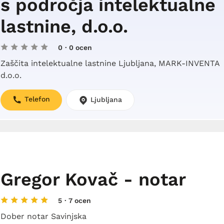
s področja intelektualne
lastnine, d.o.o.
0
· 0 ocen
Zaščita intelektualne lastnine Ljubljana, MARK-INVENTA
d.o.o.
Telefon
Ljubljana
Gregor Kovač - notar
5
· 7 ocen
Dober notar Savinjska