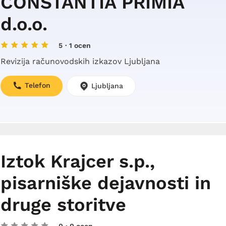
CONSTANTIA PRIMIA
d.o.o.
5
· 1 ocen
Revizija računovodskih izkazov Ljubljana
Telefon
Ljubljana
Iztok Krajcer s.p.,
pisarniške dejavnosti in
druge storitve