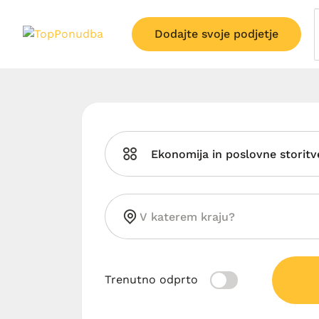
Dodajte svoje podjetje
Ekonomija in poslovne storitv
Trenutno odprto