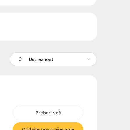
Ustreznost
Preberi več
Oddajte povpraševanje