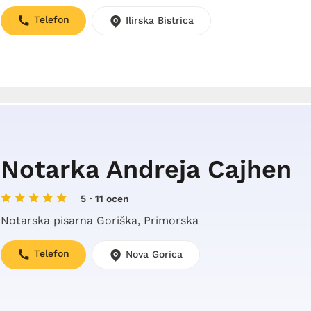
Telefon
Ilirska Bistrica
Notarka Andreja Cajhen
5
· 11 ocen
Notarska pisarna Goriška, Primorska
Telefon
Nova Gorica