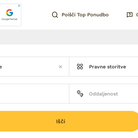
Poišči Top Ponudbo
e
Pravne storitve
Išči