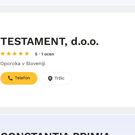
TESTAMENT, d.o.o.
5
· 1 ocen
Oporoka v Sloveniji
Telefon
Tržic