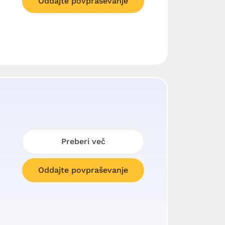
Oddajte povpraševanje
Preberi več
Oddajte povpraševanje