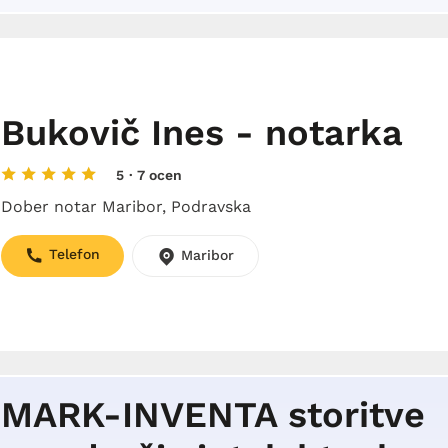
Bukovič Ines - notarka
5
· 7 ocen
Dober notar Maribor, Podravska
Telefon
Maribor
MARK-INVENTA storitve