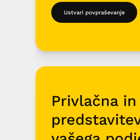
Ustvari povpraševanje
Privlačna in
predstavite
vašega podj