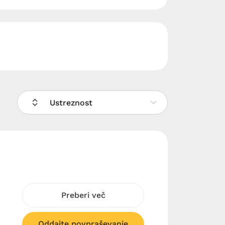
Ustreznost
Preberi več
Oddajte povpraševanje