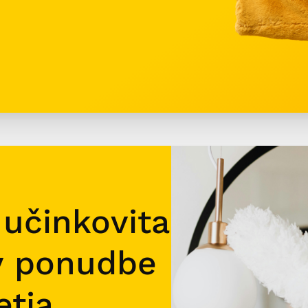
 učinkovita
v ponudbe
etja