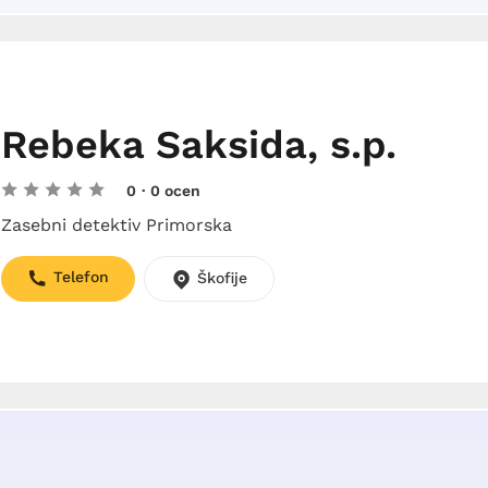
Rebeka Saksida, s.p.
0
· 0 ocen
Zasebni detektiv Primorska
Telefon
Škofije