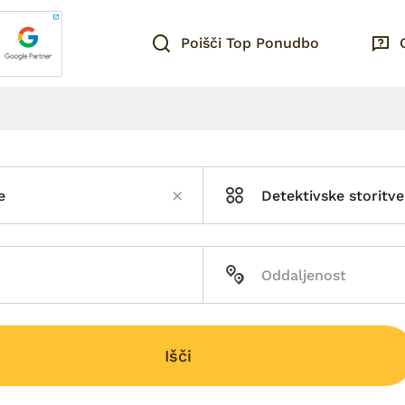
Poišči Top Ponudbo
e
Detektivske storitve
Išči