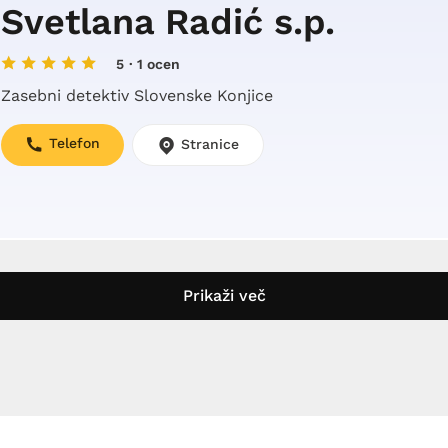
Svetlana Radić s.p.
5
· 1 ocen
Zasebni detektiv Slovenske Konjice
Telefon
Stranice
Prikaži več