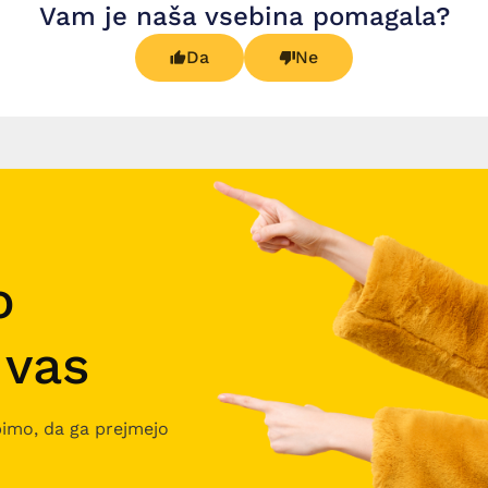
Vam je naša vsebina pomagala?
Da
Ne
o
 vas
bimo, da ga prejmejo