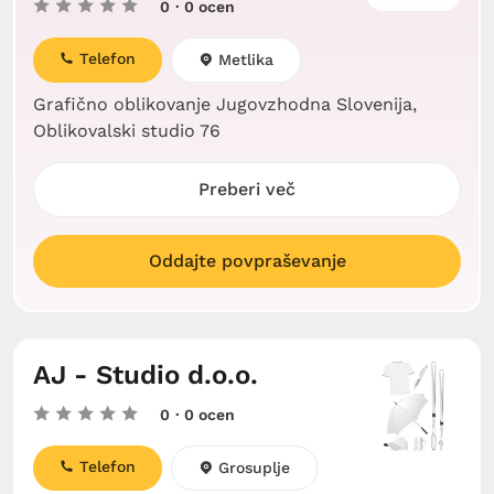
0
· 0 ocen
Telefon
Metlika
Grafično oblikovanje Jugovzhodna Slovenija,
Oblikovalski studio 76
Preberi več
Oddajte povpraševanje
AJ - Studio d.o.o.
0
· 0 ocen
Telefon
Grosuplje