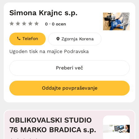
Simona Krajnc s.p.
0
· 0 ocen
Telefon
Zgornja Korena
Ugoden tisk na majice Podravska
Preberi več
Oddajte povpraševanje
OBLIKOVALSKI STUDIO
76 MARKO BRADICA s.p.