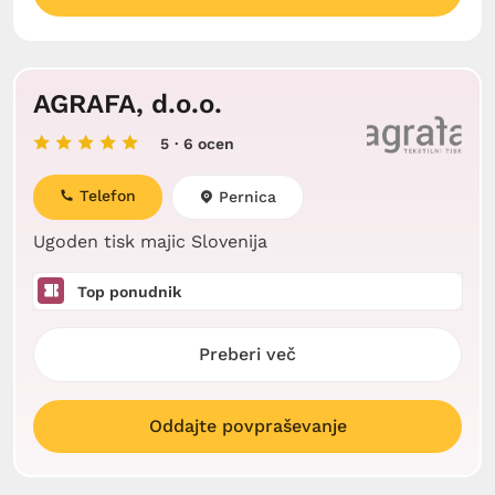
AGRAFA, d.o.o.
5
· 6 ocen
Telefon
Pernica
Ugoden tisk majic Slovenija
Top ponudnik
Preberi več
Oddajte povpraševanje