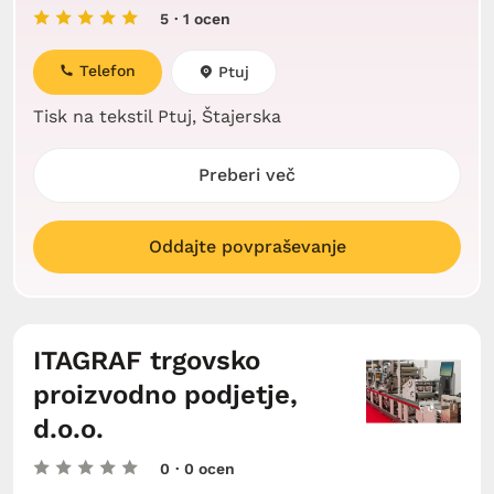
5
· 1 ocen
Telefon
Ptuj
Tisk na tekstil Ptuj, Štajerska
Preberi več
Oddajte povpraševanje
ITAGRAF trgovsko
proizvodno podjetje,
d.o.o.
0
· 0 ocen