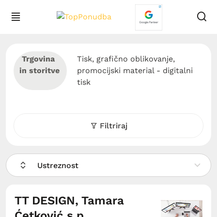
Trgovina
Tisk, grafično oblikovanje,
in storitve
promocijski material - digitalni
tisk
Filtriraj
Ustreznost
TT DESIGN, Tamara
Ćetković s.p.