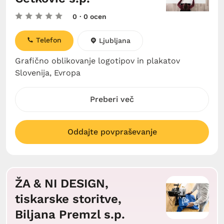
0
· 0 ocen
Telefon
Ljubljana
Grafično oblikovanje logotipov in plakatov
Slovenija, Evropa
Preberi več
Oddajte povpraševanje
ŽA & NI DESIGN,
tiskarske storitve,
Biljana Premzl s.p.