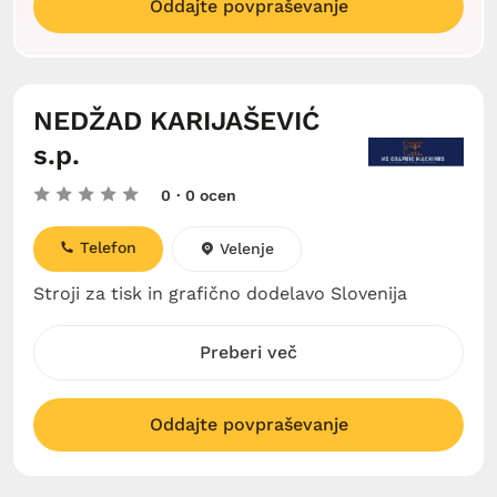
Oddajte povpraševanje
NEDŽAD KARIJAŠEVIĆ
s.p.
0
· 0 ocen
Telefon
Velenje
Stroji za tisk in grafično dodelavo Slovenija
Preberi več
Oddajte povpraševanje