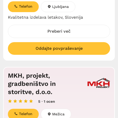
Telefon
Ljubljana
Kvalitetna izdelava letakov, Slovenija
Preberi več
Oddajte povpraševanje
MKH, projekt,
gradbeništvo in
storitve, d.o.o.
5
· 1 ocen
Telefon
Mežica