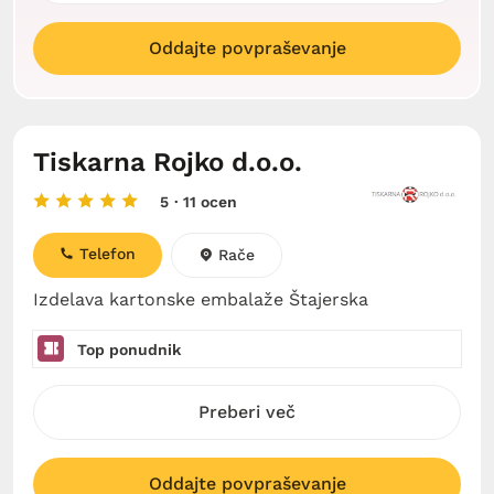
Oddajte povpraševanje
Tiskarna Rojko d.o.o.
5
· 11 ocen
Telefon
Rače
Izdelava kartonske embalaže Štajerska
Top ponudnik
Preberi več
Oddajte povpraševanje