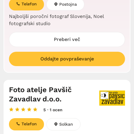
Telefon
Postojna
Najboljši poročni fotograf Slovenija, Noel
fotografski studio
Preberi več
Oddajte povpraševanje
Foto atelje Pavšič
Zavadlav d.o.o.
5
· 1 ocen
Telefon
Solkan