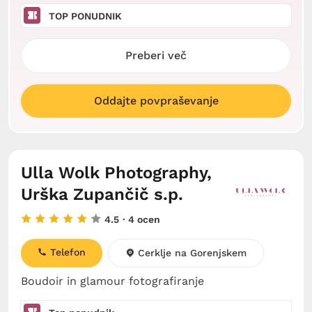
TOP PONUDNIK
Preberi več
Oddajte povpraševanje
Ulla Wolk Photography,
Urška Zupančič s.p.
4.5
· 4 ocen
Telefon
Cerklje na Gorenjskem
Boudoir in glamour fotografiranje