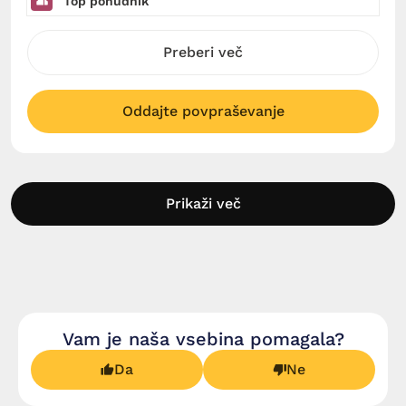
Top ponudnik
Preberi več
Oddajte povpraševanje
Prikaži več
Vam je naša vsebina pomagala?
Da
Ne