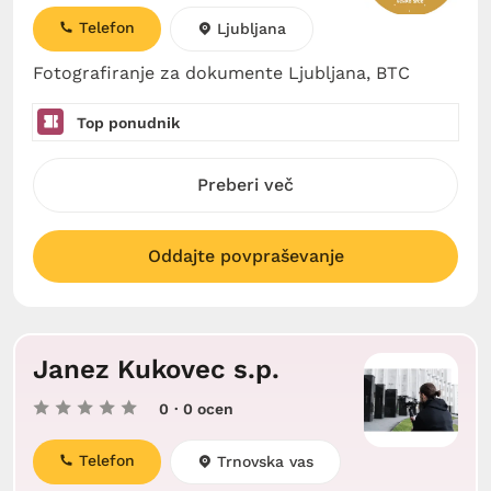
Telefon
Ljubljana
Fotografiranje za dokumente Ljubljana, BTC
Top ponudnik
Preberi več
Oddajte povpraševanje
Janez Kukovec s.p.
0
· 0 ocen
Telefon
Trnovska vas