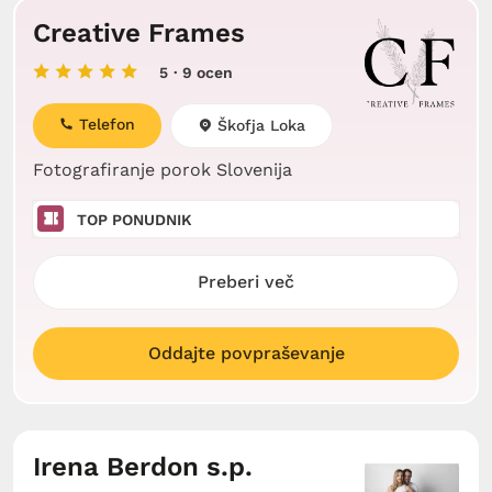
Creative Frames
5
· 9 ocen
Telefon
Škofja Loka
Fotografiranje porok Slovenija
TOP PONUDNIK
Preberi več
Oddajte povpraševanje
Irena Berdon s.p.