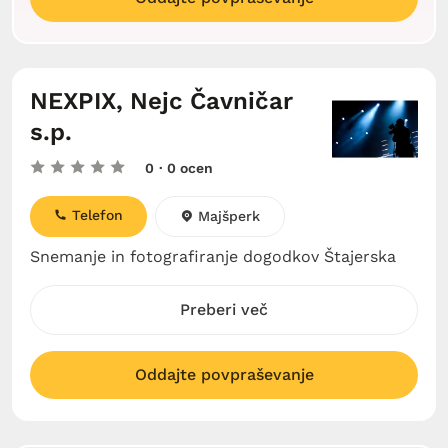
NEXPIX, Nejc Čavničar
s.p.
0
· 0 ocen
Telefon
Majšperk
Snemanje in fotografiranje dogodkov Štajerska
Preberi več
Oddajte povpraševanje