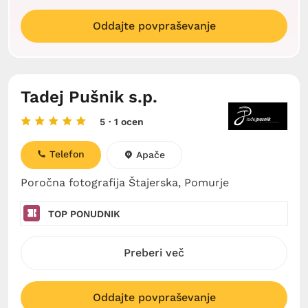
Oddajte povpraševanje
Tadej Pušnik s.p.
5
· 1 ocen
Telefon
Apače
Poročna fotografija Štajerska, Pomurje
TOP PONUDNIK
Preberi več
Oddajte povpraševanje