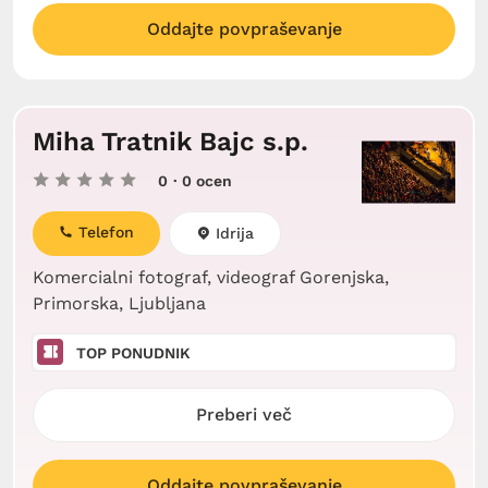
Oddajte povpraševanje
Miha Tratnik Bajc s.p.
0
· 0 ocen
Telefon
Idrija
Komercialni fotograf, videograf Gorenjska,
Primorska, Ljubljana
TOP PONUDNIK
Preberi več
Oddajte povpraševanje