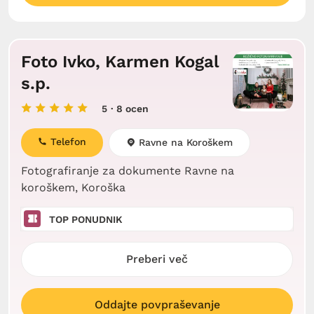
Foto Ivko, Karmen Kogal
s.p.
5
· 8 ocen
Telefon
Ravne na Koroškem
Fotografiranje za dokumente Ravne na
koroškem, Koroška
TOP PONUDNIK
Preberi več
Oddajte povpraševanje