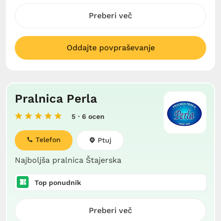
Preberi več
Oddajte povpraševanje
Pralnica Perla
5
· 6 ocen
Telefon
Ptuj
Najboljša pralnica Štajerska
Top ponudnik
Preberi več