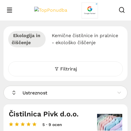
Ekologija in
Kemične čistilnice in pralnice
čiščenje
- ekološko čiščenje
Filtriraj
Ustreznost
Čistilnica Pivk d.o.o.
5
· 9 ocen