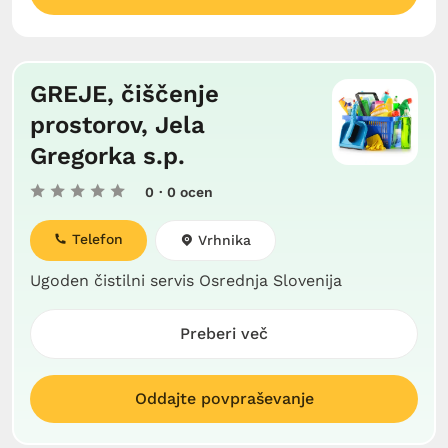
GREJE, čiščenje
prostorov, Jela
Gregorka s.p.
0
· 0 ocen
Telefon
Vrhnika
Ugoden čistilni servis Osrednja Slovenija
Preberi več
Oddajte povpraševanje