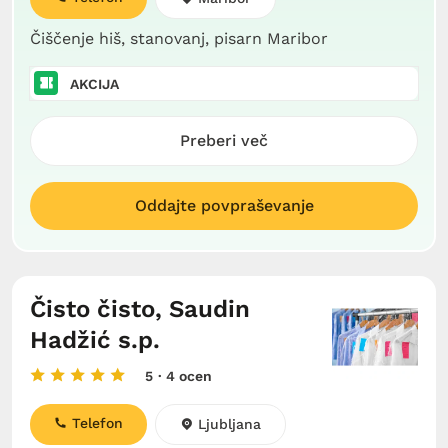
Čiščenje hiš, stanovanj, pisarn Maribor
AKCIJA
Preberi več
Oddajte povpraševanje
Čisto čisto, Saudin
Hadžić s.p.
5
· 4 ocen
Telefon
Ljubljana