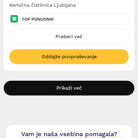
Kemična čistilnica Ljubljana
TOP PONUDNIK
Preberi več
Oddajte povpraševanje
Prikaži več
Vam je naša vsebina pomagala?