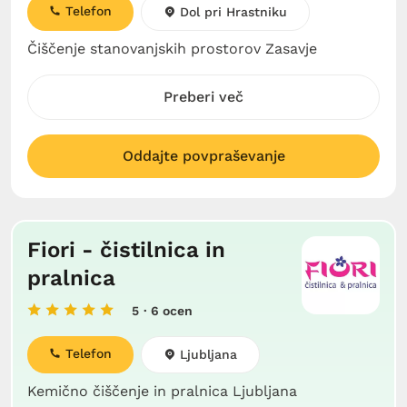
Telefon
Dol pri Hrastniku
Čiščenje stanovanjskih prostorov Zasavje
Preberi več
Oddajte povpraševanje
Fiori - čistilnica in
pralnica
5
· 6 ocen
Telefon
Ljubljana
Kemično čiščenje in pralnica Ljubljana