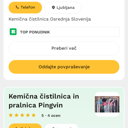
Telefon
Ljubljana
Kemična čistilnica Osrednja Slovenija
TOP PONUDNIK
Preberi več
Oddajte povpraševanje
Kemična čistilnica in
pralnica Pingvin
5
· 4 ocen