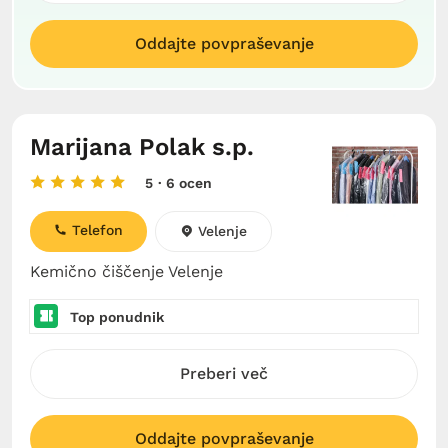
Oddajte povpraševanje
Marijana Polak s.p.
5
· 6 ocen
Telefon
Velenje
Kemično čiščenje Velenje
Top ponudnik
Preberi več
Oddajte povpraševanje