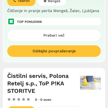
Telefon
Mengeš
Čiščenje in pranje perila Mengeš, Žalec, Ljubljana
TOP PONUDNIK
Preberi več
Oddajte povpraševanje
Čistilni servis, Polona
Retelj s.p., ToP P!KA
STORITVE
0
· 0 ocen