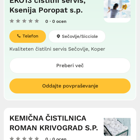
EKO13 čistilni servis,
Ksenija Poropat s.p.
0
· 0 ocen
Telefon
Sečovlje/Sicciole
Kvaliteten čistilni servis Sečovlje, Koper
Preberi več
Oddajte povpraševanje
KEMIČNA ČISTILNICA
ROMAN KRIVOGRAD S.P.
0
· 0 ocen