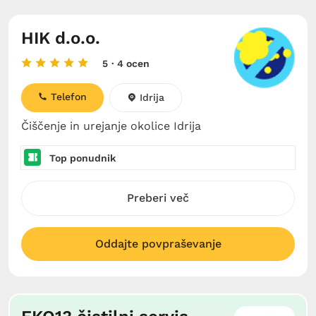
HIK d.o.o.
5
· 4 ocen
Telefon
Idrija
Čiščenje in urejanje okolice Idrija
Top ponudnik
Preberi več
Oddajte povpraševanje