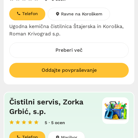
Telefon
Ravne na Koroškem
Ugodna kemična čistilnica Štajerska in Koroška,
Roman Krivograd s.p.
Preberi več
Oddajte povpraševanje
Čistilni servis, Zorka
Grbić, s.p.
5
· 5 ocen
Telefon
Maribor