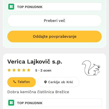
TOP PONUDNIK
Preberi več
Oddajte povpraševanje
Verica Lajkovič s.p.
5
· 2 ocen
Telefon
Cerklje ob Krki
Dobra kemična čistilnica Brežice
TOP PONUDNIK