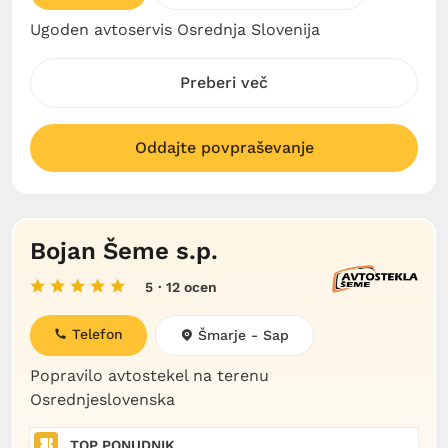
Ugoden avtoservis Osrednja Slovenija
Preberi več
Oddajte povpraševanje
Bojan Šeme s.p.
5
· 12 ocen
Telefon
Šmarje - Sap
Popravilo avtostekel na terenu
Osrednjeslovenska
TOP PONUDNIK