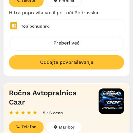
Telefon
Pernica
Hitra popravila vozil po toči Podravska
Top ponudnik
Preberi več
Oddajte povpraševanje
Ročna Avtopralnica
Caar
5
· 6 ocen
Telefon
Maribor