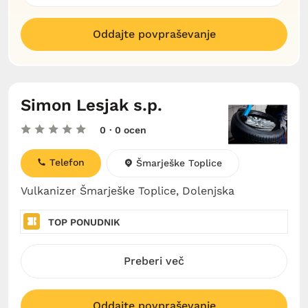
Oddajte povpraševanje
Simon Lesjak s.p.
0
· 0 ocen
Telefon
Šmarješke Toplice
Vulkanizer Šmarješke Toplice, Dolenjska
TOP PONUDNIK
Preberi več
Oddajte povpraševanje