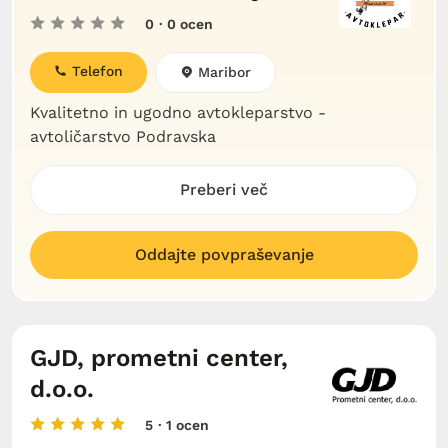
0
· 0 ocen
Telefon
Maribor
Kvalitetno in ugodno avtokleparstvo -
avtoličarstvo Podravska
Preberi več
Oddajte povpraševanje
GJD, prometni center,
d.o.o.
5
· 1 ocen