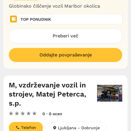
Globinsko čiščenje vozil Maribor okolica
TOP PONUDNIK
Preberi več
Oddajte povpraševanje
M, vzdrževanje vozil in
strojev, Matej Peterca,
s.p.
0
· 0 ocen
Telefon
Ljubljana - Dobrunje