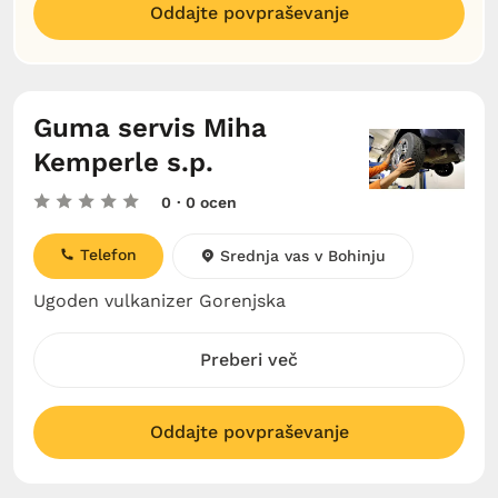
Oddajte povpraševanje
Guma servis Miha
Kemperle s.p.
0
· 0 ocen
Telefon
Srednja vas v Bohinju
Ugoden vulkanizer Gorenjska
Preberi več
Oddajte povpraševanje