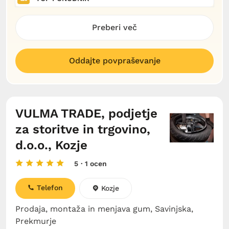
Preberi več
Oddajte povpraševanje
VULMA TRADE, podjetje
za storitve in trgovino,
d.o.o., Kozje
5
· 1 ocen
Telefon
Kozje
Prodaja, montaža in menjava gum, Savinjska,
Prekmurje