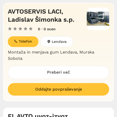
AVTOSERVIS LACI,
Ladislav Šimonka s.p.
0
· 0 ocen
Telefon
Lendava
Montaža in menjava gum Lendava, Murska
Sobota
Preberi več
Oddajte povpraševanje
EL AVTO uvoz-izvoz