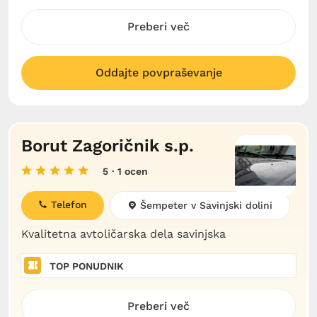
Preberi več
Oddajte povpraševanje
Borut Zagoričnik s.p.
5
· 1 ocen
Telefon
Šempeter v Savinjski dolini
Kvalitetna avtoličarska dela savinjska
TOP PONUDNIK
Preberi več