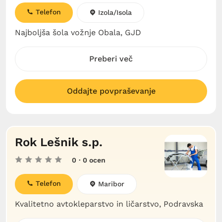
Telefon
Izola/Isola
Najboljša šola vožnje Obala, GJD
Preberi več
Oddajte povpraševanje
Rok Lešnik s.p.
0
· 0 ocen
Telefon
Maribor
Kvalitetno avtokleparstvo in ličarstvo, Podravska