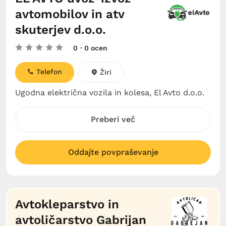
avtomobilov in atv
skuterjev d.o.o.
0
· 0 ocen
Telefon
Žiri
Ugodna električna vozila in kolesa, El Avto d.o.o.
Preberi več
Oddajte povpraševanje
Avtokleparstvo in
avtoličarstvo Gabrijan