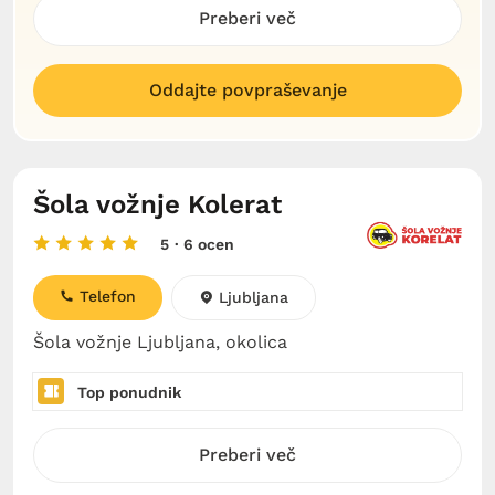
Preberi več
Oddajte povpraševanje
Šola vožnje Kolerat
5
· 6 ocen
Telefon
Ljubljana
Šola vožnje Ljubljana, okolica
Top ponudnik
Preberi več