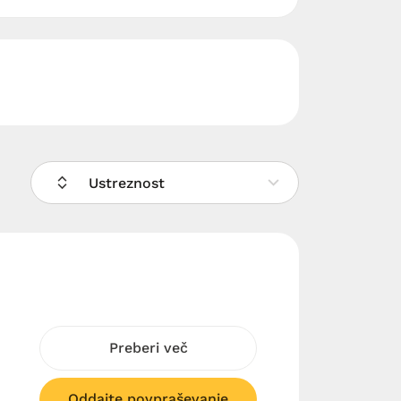
Ustreznost
Preberi več
Oddajte povpraševanje