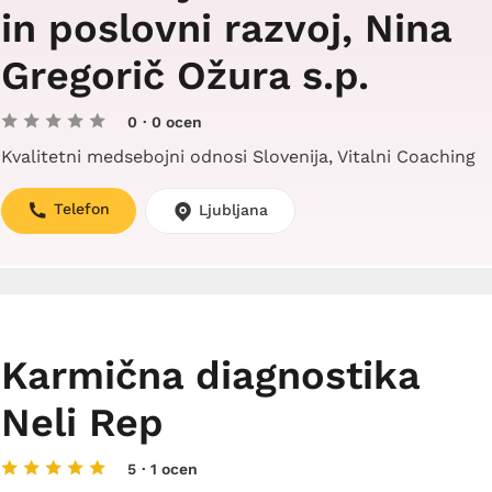
in poslovni razvoj, Nina
Gregorič Ožura s.p.
0
· 0 ocen
Kvalitetni medsebojni odnosi Slovenija, Vitalni Coaching
Telefon
Ljubljana
Karmična diagnostika
Neli Rep
5
· 1 ocen