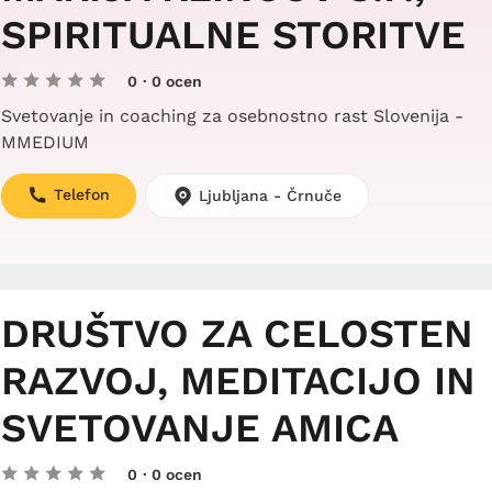
SPIRITUALNE STORITVE
0
· 0 ocen
Svetovanje in coaching za osebnostno rast Slovenija -
MMEDIUM
Telefon
Ljubljana - Črnuče
DRUŠTVO ZA CELOSTEN
RAZVOJ, MEDITACIJO IN
SVETOVANJE AMICA
0
· 0 ocen