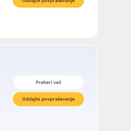
Oddajte povpraševanje
Preberi več
Oddajte povpraševanje