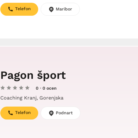
Telefon
Maribor
Pagon šport
0
· 0 ocen
Coaching Kranj, Gorenjska
Telefon
Podnart