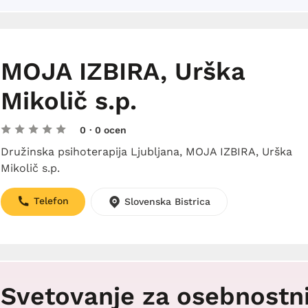
MOJA IZBIRA, Urška
Mikolič s.p.
0
· 0 ocen
Družinska psihoterapija Ljubljana, MOJA IZBIRA, Urška
Mikolič s.p.
Telefon
Slovenska Bistrica
Svetovanje za osebnostn