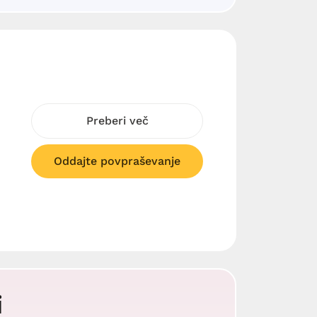
Preberi več
Oddajte povpraševanje
i