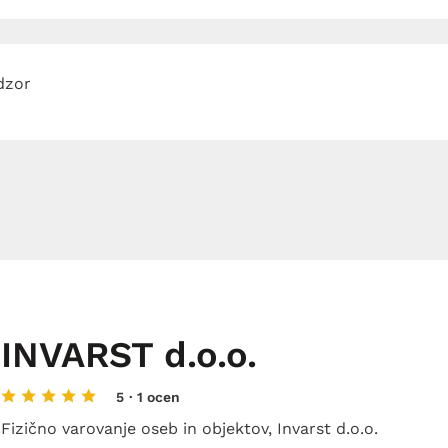
adzor
INVARST d.o.o.
5
· 1 ocen
Fizično varovanje oseb in objektov, Invarst d.o.o.