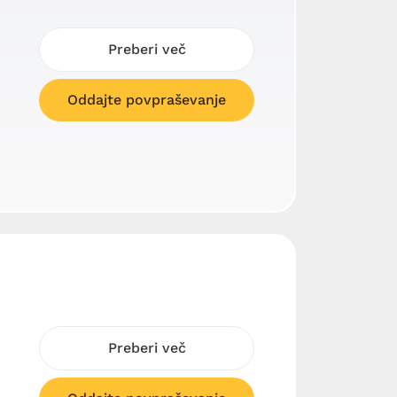
Preberi več
Oddajte povpraševanje
i
Preberi več