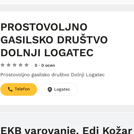
PROSTOVOLJNO
GASILSKO DRUŠTVO
DOLNJI LOGATEC
0
· 0 ocen
Prostovoljno gasilsko društvo Dolnji Logatec
Telefon
Logatec
EKB varovanje, Edi Kožar