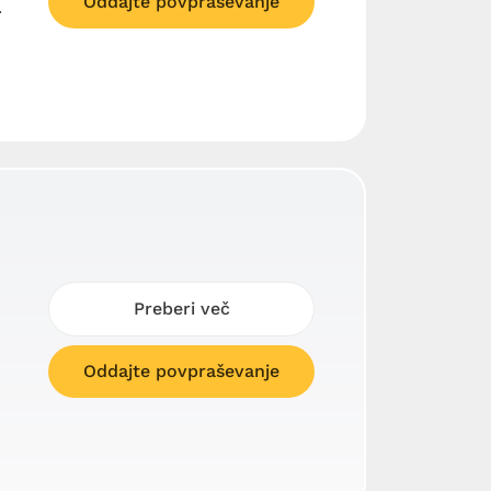
Oddajte povpraševanje
.
Preberi več
Oddajte povpraševanje