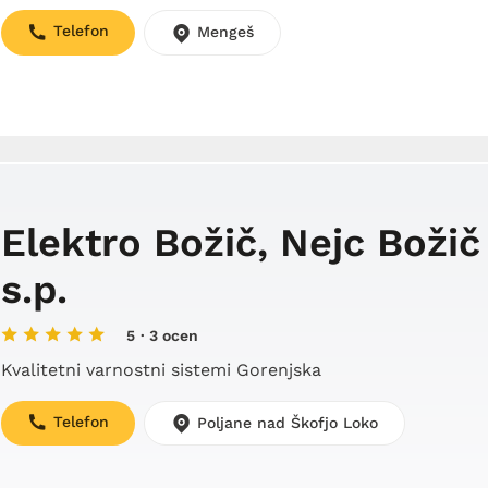
Telefon
Mengeš
Elektro Božič, Nejc Božič
s.p.
5
· 3 ocen
Kvalitetni varnostni sistemi Gorenjska
Telefon
Poljane nad Škofjo Loko