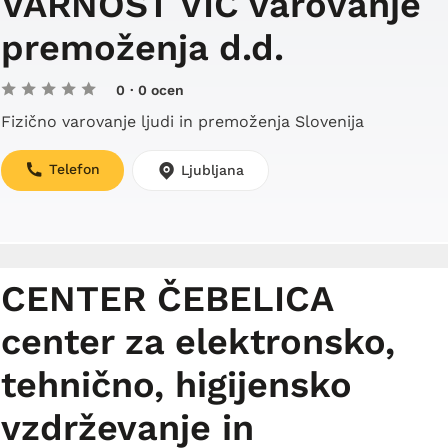
VARNOST VIČ varovanje
premoženja d.d.
0
· 0 ocen
Fizično varovanje ljudi in premoženja Slovenija
Telefon
Ljubljana
CENTER ČEBELICA
center za elektronsko,
tehnično, higijensko
vzdrževanje in