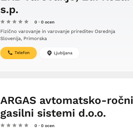
s.p.
0
· 0 ocen
Fizično varovanje in varovanje prireditev Osrednja
Slovenija, Primorska
Telefon
Ljubljana
ARGAS avtomatsko-ročn
gasilni sistemi d.o.o.
0
· 0 ocen