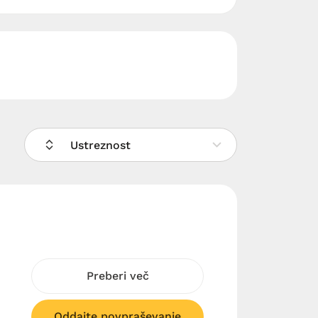
Ustreznost
Preberi več
Oddajte povpraševanje