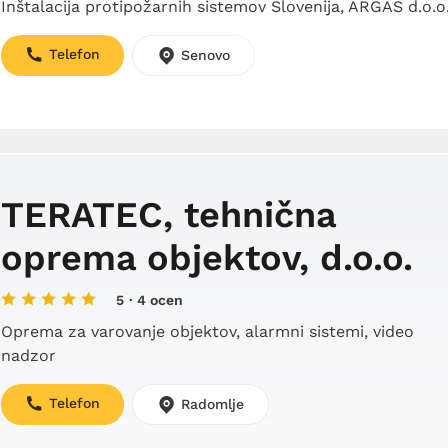
Inštalacija protipožarnih sistemov Slovenija, ARGAS d.o.o
Telefon
Senovo
TERATEC, tehnična
oprema objektov, d.o.o.
5
· 4 ocen
Oprema za varovanje objektov, alarmni sistemi, video
nadzor
Telefon
Radomlje