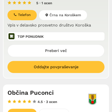
5
· 1 ocen
Telefon
Črna na Koroškem
Vpis v delavsko prosvetno društvo Koroška
TOP PONUDNIK
Preberi več
Oddajte povpraševanje
Občina Puconci
4.5
· 3 ocen