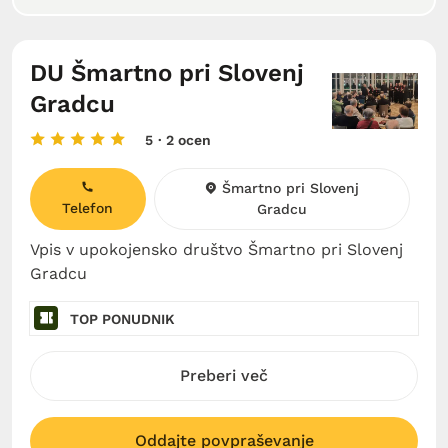
DU Šmartno pri Slovenj
Gradcu
5
· 2 ocen
Šmartno pri Slovenj
Telefon
Gradcu
Vpis v upokojensko društvo Šmartno pri Slovenj
Gradcu
TOP PONUDNIK
Preberi več
Oddajte povpraševanje