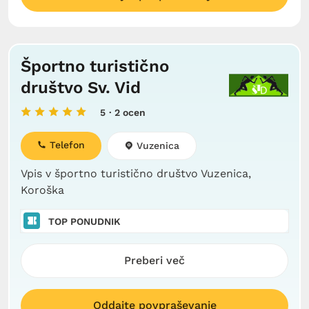
Športno turistično
društvo Sv. Vid
5
· 2 ocen
Telefon
Vuzenica
Vpis v športno turistično društvo Vuzenica,
Koroška
TOP PONUDNIK
Preberi več
Oddajte povpraševanje