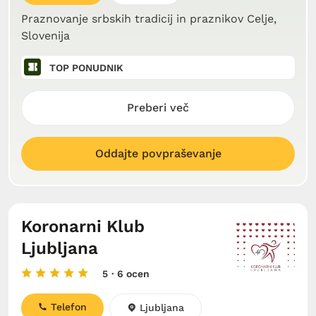
Praznovanje srbskih tradicij in praznikov Celje,
Slovenija
TOP PONUDNIK
Preberi več
Oddajte povpraševanje
Koronarni Klub
Ljubljana
5
· 6 ocen
Telefon
Ljubljana