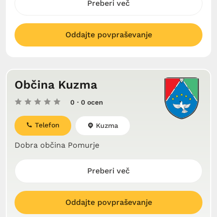
Preberi več
Oddajte povpraševanje
Občina Kuzma
0
· 0 ocen
Telefon
Kuzma
Dobra občina Pomurje
Preberi več
Oddajte povpraševanje