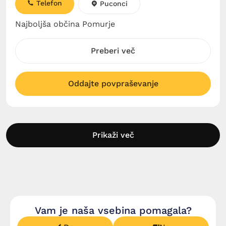
Telefon
Puconci
Najboljša občina Pomurje
Preberi več
Oddajte povpraševanje
Prikaži več
Vam je naša vsebina pomagala?