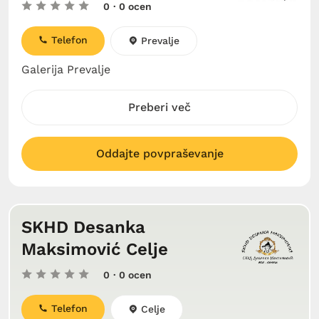
0
· 0 ocen
Telefon
Prevalje
Galerija Prevalje
Preberi več
Oddajte povpraševanje
SKHD Desanka
Maksimović Celje
0
· 0 ocen
Telefon
Celje