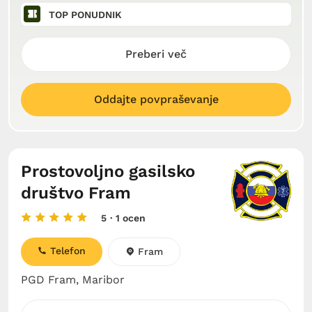
TOP PONUDNIK
Preberi več
Oddajte povpraševanje
Prostovoljno gasilsko
društvo Fram
5
· 1 ocen
Telefon
Fram
PGD Fram, Maribor