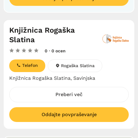
Knjižnica Rogaška
Slatina
0
· 0 ocen
Telefon
Rogaška Slatina
Knjižnica Rogaška Slatina, Savinjska
Preberi več
Oddajte povpraševanje