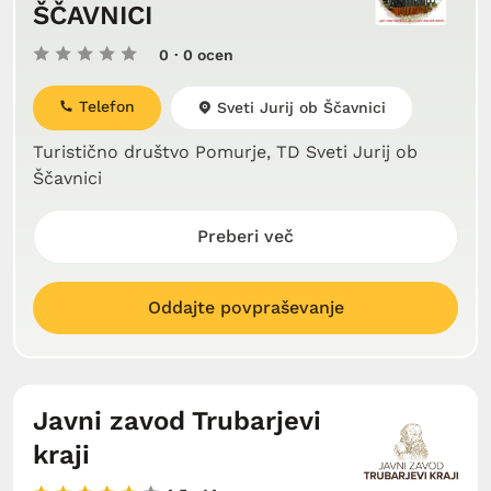
ŠČAVNICI
0
· 0 ocen
Telefon
Sveti Jurij ob Ščavnici
Turistično društvo Pomurje, TD Sveti Jurij ob
Ščavnici
Preberi več
Oddajte povpraševanje
Javni zavod Trubarjevi
kraji