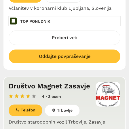
Včlanitev v koronarni klub Ljubljana, Slovenija
TOP PONUDNIK
Preberi več
Oddajte povpraševanje
Društvo Magnet Zasavje
4
· 3 ocen
Telefon
Trbovlje
Društvo starodobnih vozil Trbovlje, Zasavje