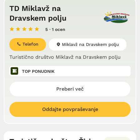
TD Miklavž na
Dravskem polju
5
· 1 ocen
Telefon
Miklavž na Dravskem polju
Turistično društvo Miklavž na Dravskem polju
TOP PONUDNIK
Preberi več
Oddajte povpraševanje