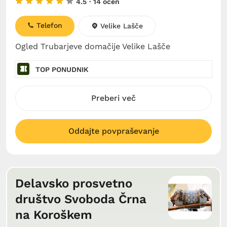
4.5
· 14 ocen
Telefon
Velike Lašče
Ogled Trubarjeve domačije Velike Lašče
TOP PONUDNIK
Preberi več
Oddajte povpraševanje
Delavsko prosvetno
društvo Svoboda Črna
na Koroškem