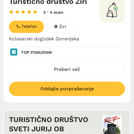
Turistično društvo Žiri
5
· 4 ocen
Telefon
Žiri
Kolesarski dogodek Gorenjska
TOP PONUDNIK
Preberi več
Oddajte povpraševanje
TURISTIČNO DRUŠTVO
SVETI JURIJ OB