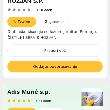
HOZJAN S.P.
0
· 0 ocen
Telefon
Ljutomer
Globinsko čiščenje sedežnih garnitur, Pomurje,
ČISTILNI SERVIS HOZJAN
Preberi več
Oddajte povpraševanje
Adis Murić s.p.
5
· 1 ocen