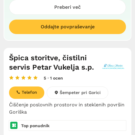
Preberi več
Oddajte povpraševanje
Špica storitve, čistilni
servis Petar Vukelja s.p.
5
· 1 ocen
Telefon
Šempeter pri Gorici
Čiščenje poslovnih prostorov in steklenih površin
Goriška
Top ponudnik