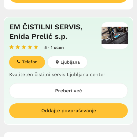
EM ČISTILNI SERVIS,
Enida Prelić s.p.
5
· 1 ocen
Telefon
Ljubljana
Kvaliteten čistilni servis Ljubljana center
Preberi več
Oddajte povpraševanje