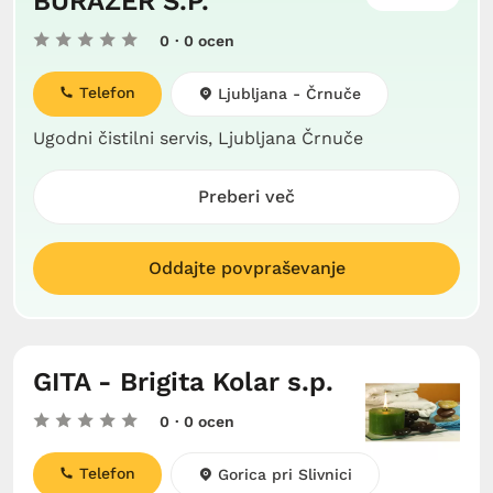
BURAZER S.P.
0
· 0 ocen
Telefon
Ljubljana - Črnuče
Ugodni čistilni servis, Ljubljana Črnuče
Preberi več
Oddajte povpraševanje
GITA - Brigita Kolar s.p.
0
· 0 ocen
Telefon
Gorica pri Slivnici