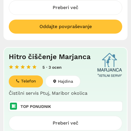
Preberi več
Oddajte povpraševanje
Hitro čiščenje Marjanca
5
· 3 ocen
Telefon
Hajdina
Čistilni servis Ptuj, Maribor okolica
TOP PONUDNIK
Preberi več