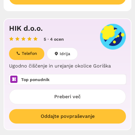
HIK d.o.o.
5
· 4 ocen
Telefon
Idrija
Ugodno čiščenje in urejanje okolice Goriška
Top ponudnik
Preberi več
Oddajte povpraševanje