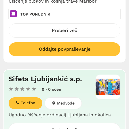
Čiščenje blokov in košnja trave Maribor
TOP PONUDNIK
Preberi več
Oddajte povpraševanje
Sifeta Ljubijankić s.p.
0
· 0 ocen
Telefon
Medvode
Ugodno čiščenje ordinacij Ljubljana in okolica