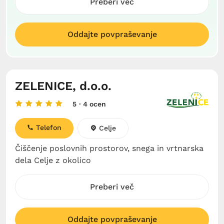
Preberi več
Oddajte povpraševanje
ZELENICE, d.o.o.
5
· 4 ocen
Telefon
Celje
Čiščenje poslovnih prostorov, snega in vrtnarska
dela Celje z okolico
Preberi več
Oddajte povpraševanje