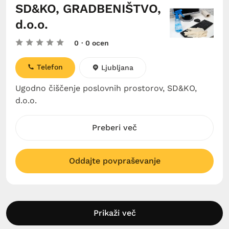
SD&KO, GRADBENIŠTVO,
d.o.o.
0
· 0 ocen
Telefon
Ljubljana
Ugodno čiščenje poslovnih prostorov, SD&KO,
d.o.o.
Preberi več
Oddajte povpraševanje
Prikaži več