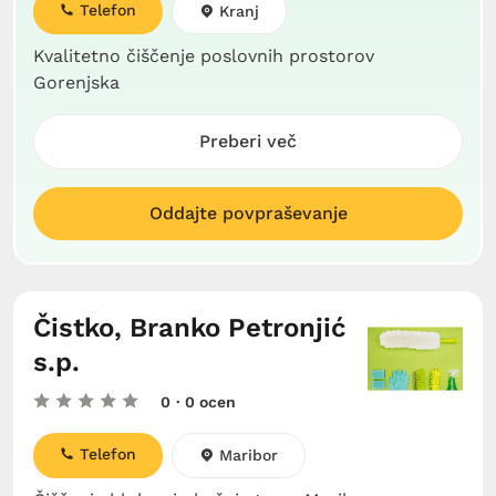
Telefon
Kranj
Kvalitetno čiščenje poslovnih prostorov
Gorenjska
Preberi več
Oddajte povpraševanje
Čistko, Branko Petronjić
s.p.
0
· 0 ocen
Telefon
Maribor