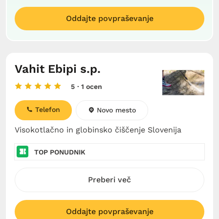
Oddajte povpraševanje
Vahit Ebipi s.p.
5
· 1 ocen
Telefon
Novo mesto
Visokotlačno in globinsko čiščenje Slovenija
TOP PONUDNIK
Preberi več
Oddajte povpraševanje