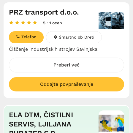
PRZ transport d.o.o.
5
· 1 ocen
Telefon
Šmartno ob Dreti
Čiščenje industrijskih strojev Savinjska
Preberi več
Oddajte povpraševanje
ELA DTM, ČISTILNI
SERVIS, LJILJANA