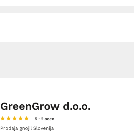
GreenGrow d.o.o.
5
· 2 ocen
Prodaja gnojil Slovenija