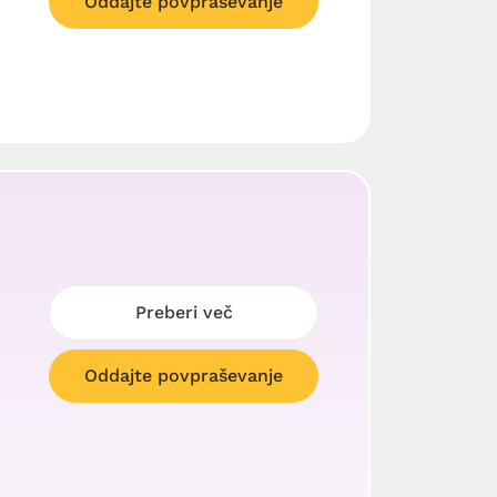
Oddajte povpraševanje
Preberi več
Oddajte povpraševanje