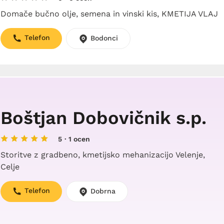
Domače bučno olje, semena in vinski kis, KMETIJA VLAJ
Telefon
Bodonci
Boštjan Dobovičnik s.p.
5
· 1 ocen
Storitve z gradbeno, kmetijsko mehanizacijo Velenje,
Celje
Telefon
Dobrna