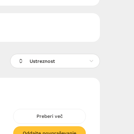
Ustreznost
Preberi več
Oddajte povpraševanje