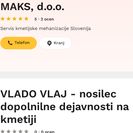
MAKS, d.o.o.
5
· 2 ocen
Servis kmetijske mehanizacije Slovenija
Telefon
Kranj
VLADO VLAJ - nosilec
dopolnilne dejavnosti na
kmetiji
0
· 0 ocen