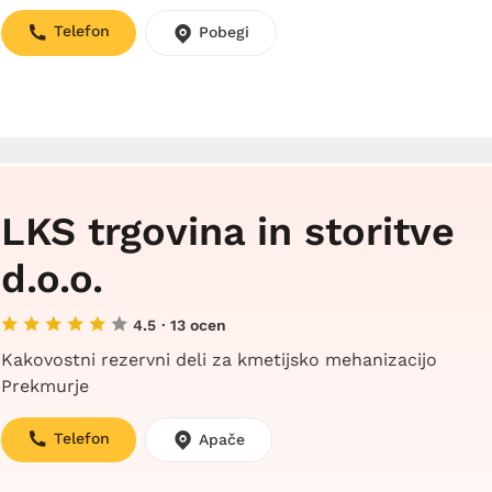
Telefon
Pobegi
LKS trgovina in storitve
d.o.o.
4.5
· 13 ocen
Kakovostni rezervni deli za kmetijsko mehanizacijo
Prekmurje
Telefon
Apače