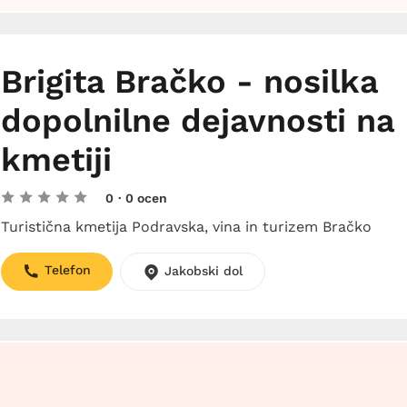
Brigita Bračko - nosilka
dopolnilne dejavnosti na
kmetiji
0
· 0 ocen
Turistična kmetija Podravska, vina in turizem Bračko
Telefon
Jakobski dol