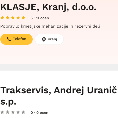
KLASJE, Kranj, d.o.o.
5
· 11 ocen
Popravilo kmetijske mehanizacije in rezervni deli
Telefon
Kranj
Trakservis, Andrej Uranič
s.p.
0
· 0 ocen