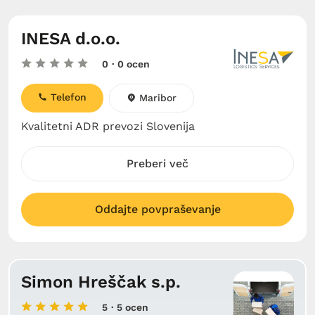
INESA d.o.o.
0
· 0 ocen
Telefon
Maribor
Kvalitetni ADR prevozi Slovenija
Preberi več
Oddajte povpraševanje
Simon Hreščak s.p.
5
· 5 ocen