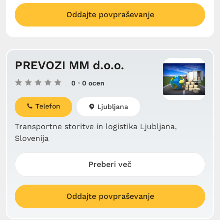
Oddajte povpraševanje
PREVOZI MM d.o.o.
0
· 0 ocen
Telefon
Ljubljana
Transportne storitve in logistika Ljubljana,
Slovenija
Preberi več
Oddajte povpraševanje