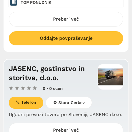
TOP PONUDNIK
Preberi več
Oddajte povpraševanje
JASENC, gostinstvo in
storitve, d.o.o.
0
· 0 ocen
Telefon
Stara Cerkev
Ugodni prevozi tovora po Sloveniji, JASENC d.o.o.
Preberi več