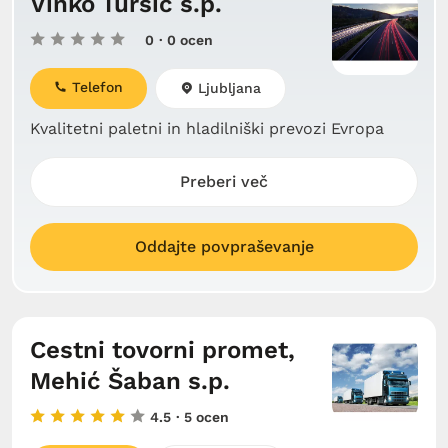
Vinko Turšič s.p.
0
· 0 ocen
Telefon
Ljubljana
Kvalitetni paletni in hladilniški prevozi Evropa
Preberi več
Oddajte povpraševanje
Cestni tovorni promet,
Mehić Šaban s.p.
4.5
· 5 ocen