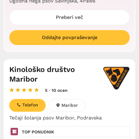
Ugodna nega psov Savinjska, 4Paws
Preberi več
Oddajte povpraševanje
Kinološko društvo
Maribor
5
· 10 ocen
Telefon
Maribor
Tečaji šolanja psov Maribor, Podravska
TOP PONUDNIK