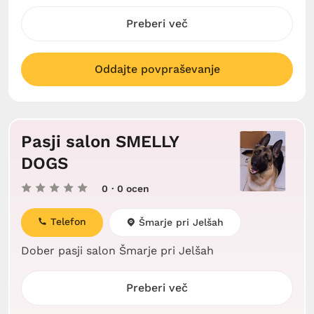
Preberi več
Oddajte povpraševanje
Pasji salon SMELLY
DOGS
0
· 0 ocen
Telefon
Šmarje pri Jelšah
Dober pasji salon Šmarje pri Jelšah
Preberi več