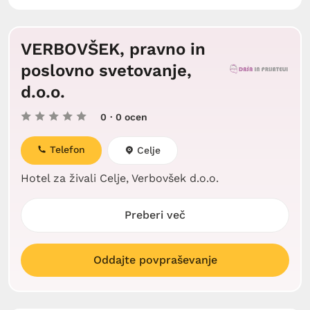
VERBOVŠEK, pravno in
poslovno svetovanje,
d.o.o.
0
· 0 ocen
Telefon
Celje
Hotel za živali Celje, Verbovšek d.o.o.
Preberi več
Oddajte povpraševanje