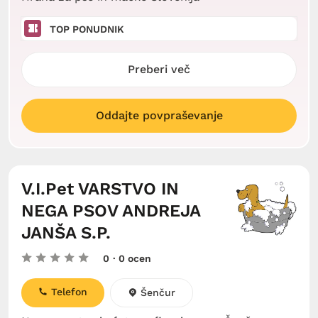
TOP PONUDNIK
Preberi več
Oddajte povpraševanje
V.I.Pet VARSTVO IN
NEGA PSOV ANDREJA
JANŠA S.P.
0
· 0 ocen
Telefon
Šenčur