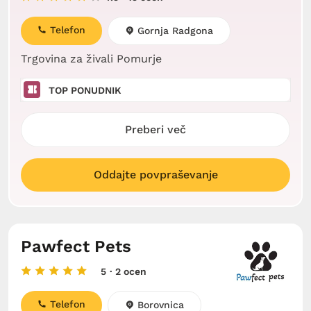
Telefon
Gornja Radgona
Trgovina za živali Pomurje
TOP PONUDNIK
Preberi več
Oddajte povpraševanje
Pawfect Pets
5
· 2 ocen
Telefon
Borovnica