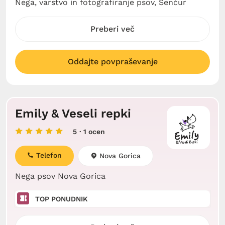
Nega, varstvo in fotografiranje psov, Šenčur
Preberi več
Oddajte povpraševanje
Emily & Veseli repki
5
· 1 ocen
Telefon
Nova Gorica
Nega psov Nova Gorica
TOP PONUDNIK