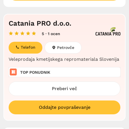
Catania PRO d.o.o.
5
· 1 ocen
Telefon
Petrovče
Veleprodaja kmetijskega repromateriala Slovenija
TOP PONUDNIK
Preberi več
Oddajte povpraševanje