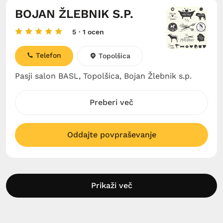
BOJAN ŽLEBNIK S.P.
5
· 1 ocen
Telefon
Topolšica
Pasji salon BASL, Topolšica, Bojan Žlebnik s.p.
Preberi več
Oddajte povpraševanje
Prikaži več