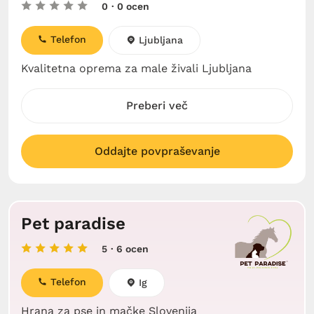
0
· 0 ocen
Telefon
Ljubljana
Kvalitetna oprema za male živali Ljubljana
Preberi več
Oddajte povpraševanje
Pet paradise
5
· 6 ocen
Telefon
Ig
Hrana za pse in mačke Slovenija