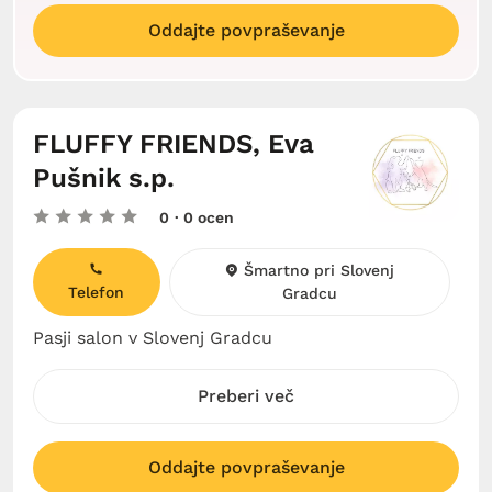
Oddajte povpraševanje
FLUFFY FRIENDS, Eva
Pušnik s.p.
0
· 0 ocen
Šmartno pri Slovenj
Telefon
Gradcu
Pasji salon v Slovenj Gradcu
Preberi več
Oddajte povpraševanje