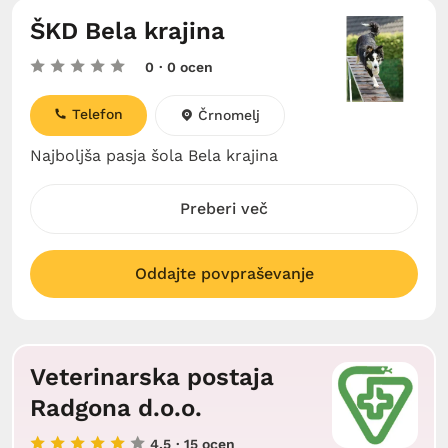
ŠKD Bela krajina
0
· 0 ocen
Telefon
Črnomelj
Najboljša pasja šola Bela krajina
Preberi več
Oddajte povpraševanje
Veterinarska postaja
Radgona d.o.o.
4.5
· 15 ocen