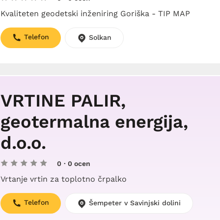
Kvaliteten geodetski inženiring Goriška - TIP MAP
Telefon
Solkan
VRTINE PALIR,
geotermalna energija,
d.o.o.
0
· 0 ocen
Vrtanje vrtin za toplotno črpalko
Telefon
Šempeter v Savinjski dolini