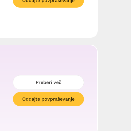
Oddajte povpraševanje
Preberi več
Oddajte povpraševanje