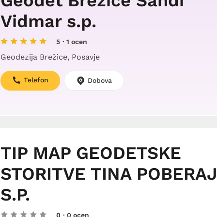
Geodet Brežice Sandi
Vidmar s.p.
5
· 1 ocen
Geodezija Brežice, Posavje
Telefon
Dobova
TIP MAP GEODETSKE
STORITVE TINA POBERA
S.P.
0
· 0 ocen