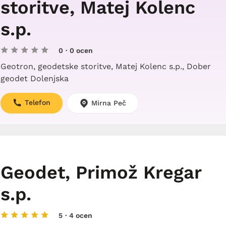
storitve, Matej Kolenc
s.p.
0
· 0 ocen
Geotron, geodetske storitve, Matej Kolenc s.p., Dober
geodet Dolenjska
Telefon
Mirna Peč
Geodet, Primož Kregar
s.p.
5
· 4 ocen