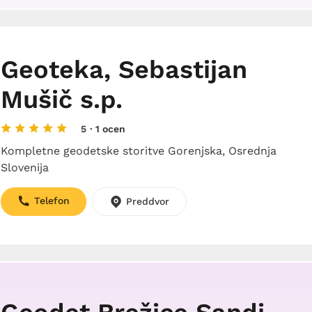
Geoteka, Sebastijan
Mušič s.p.
5
· 1 ocen
Kompletne geodetske storitve Gorenjska, Osrednja
Slovenija
Telefon
Preddvor