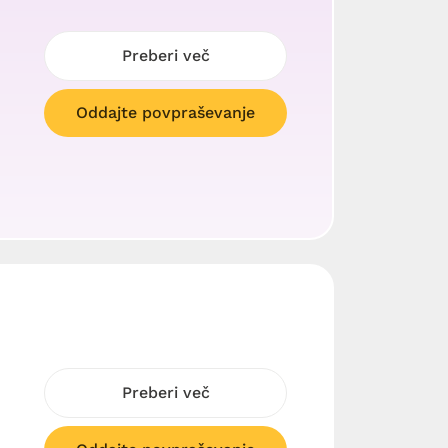
Preberi več
Oddajte povpraševanje
J
Preberi več