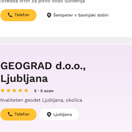
Izvedba vrtin za pitno vodo Slovenija
Telefon
Šempeter v Savinjski dolini
GEOGRAD d.o.o.,
Ljubljana
5
· 5 ocen
Kvaliteten geodet Ljubljana, okolica
Telefon
Ljubljana