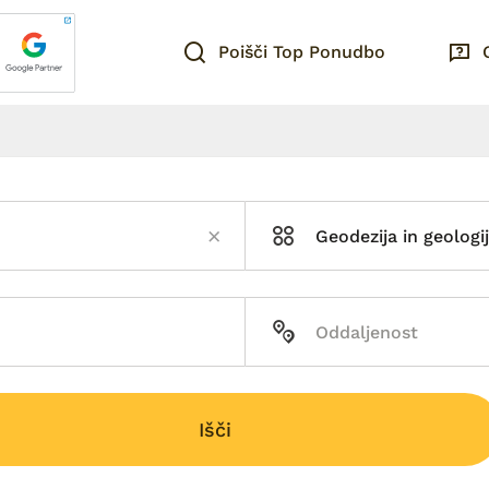
Poišči Top Ponudbo
Geodezija in geologi
Išči