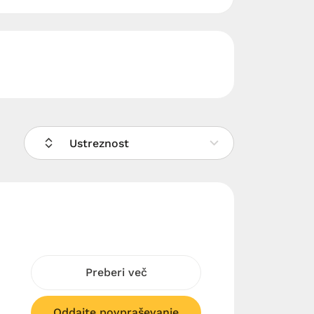
Ustreznost
Preberi več
Oddajte povpraševanje