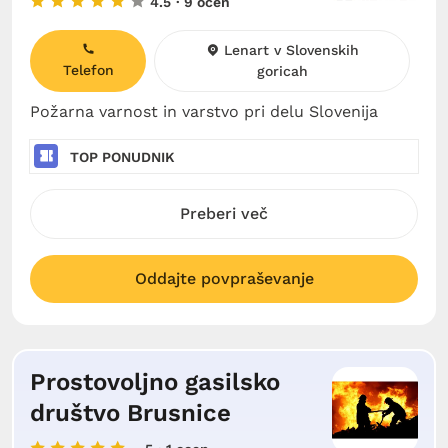
4.5
· 9 ocen
Lenart v Slovenskih
Telefon
goricah
Požarna varnost in varstvo pri delu Slovenija
TOP PONUDNIK
Preberi več
Oddajte povpraševanje
Prostovoljno gasilsko
društvo Brusnice