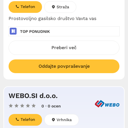
Telefon
Straža
Prostovoljno gasilsko društvo Vavta vas
TOP PONUDNIK
Preberi več
Oddajte povpraševanje
WEBO.SI d.o.o.
0
· 0 ocen
Telefon
Vrhnika