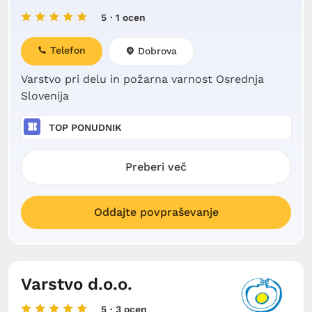
5
· 1 ocen
Telefon
Dobrova
Varstvo pri delu in požarna varnost Osrednja
Slovenija
TOP PONUDNIK
Preberi več
Oddajte povpraševanje
Varstvo d.o.o.
5
· 3 ocen