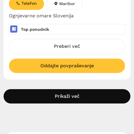
Telefon
Maribor
Ognjevarne omare Slovenija
Top ponudnik
Preberi več
Oddajte povpraševanje
Prikaži več