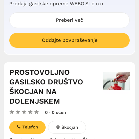
Prodaja gasilske opreme WEBO.SI d.o.o.
Preberi več
Oddajte povpraševanje
PROSTOVOLJNO
GASILSKO DRUŠTVO
ŠKOCJAN NA
DOLENJSKEM
0
· 0 ocen
Telefon
Škocjan