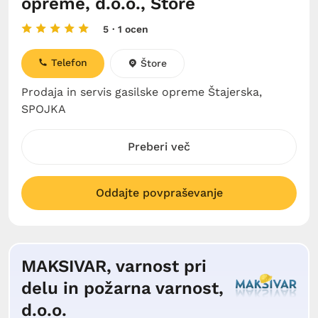
opreme, d.o.o., Štore
5
· 1 ocen
Telefon
Štore
Prodaja in servis gasilske opreme Štajerska,
SPOJKA
Preberi več
Oddajte povpraševanje
MAKSIVAR, varnost pri
delu in požarna varnost,
d.o.o.