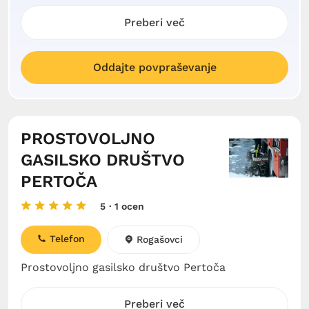
Preberi več
Oddajte povpraševanje
PROSTOVOLJNO
GASILSKO DRUŠTVO
PERTOČA
5
· 1 ocen
Telefon
Rogašovci
Prostovoljno gasilsko društvo Pertoča
Preberi več