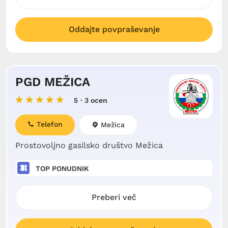
Oddajte povpraševanje
PGD MEŽICA
5
· 3 ocen
Telefon
Mežica
Prostovoljno gasilsko društvo Mežica
TOP PONUDNIK
Preberi več