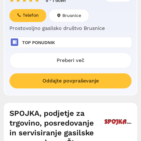
5
· 1 ocen
Telefon
Brusnice
Prostovoljno gasilsko društvo Brusnice
TOP PONUDNIK
Preberi več
Oddajte povpraševanje
SPOJKA, podjetje za
trgovino, posredovanje
in servisiranje gasilske