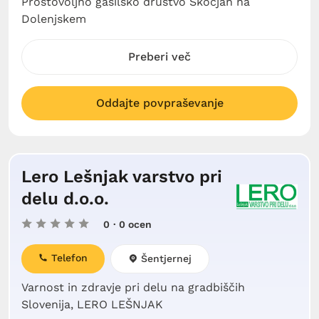
Prostovoljno gasilsko društvo Škocjan na
Dolenjskem
Preberi več
Oddajte povpraševanje
Lero Lešnjak varstvo pri
delu d.o.o.
0
· 0 ocen
Telefon
Šentjernej
Varnost in zdravje pri delu na gradbiščih
Slovenija, LERO LEŠNJAK