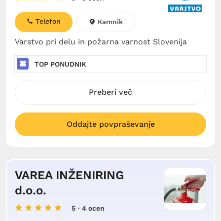
Telefon
Kamnik
Varstvo pri delu in požarna varnost Slovenija
TOP PONUDNIK
Preberi več
Oddajte povpraševanje
VAREA INŽENIRING
d.o.o.
5
· 4 ocen