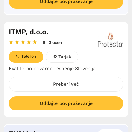
Oddajte povpraševanje
ITMP, d.o.o.
5
· 3 ocen
Telefon
Turjak
Kvalitetno požarno tesnenje Slovenija
Preberi več
Oddajte povpraševanje