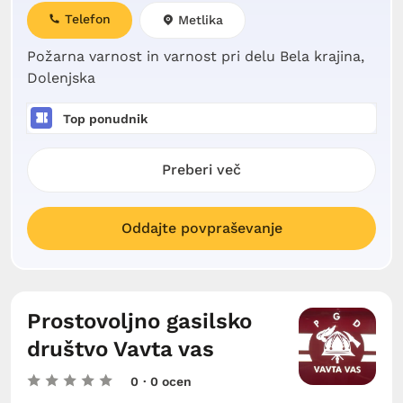
Telefon
Metlika
Požarna varnost in varnost pri delu Bela krajina,
Dolenjska
Top ponudnik
Preberi več
Oddajte povpraševanje
Prostovoljno gasilsko
društvo Vavta vas
0
· 0 ocen