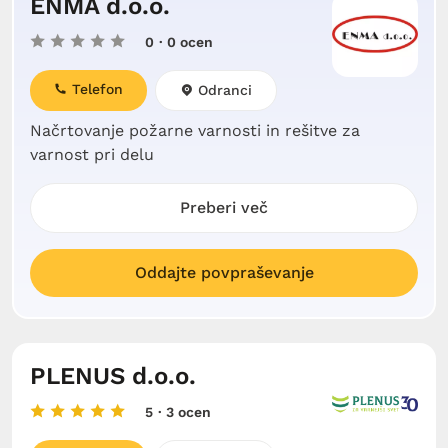
ENMA d.o.o.
0
· 0 ocen
Telefon
Odranci
Načrtovanje požarne varnosti in rešitve za
varnost pri delu
Preberi več
Oddajte povpraševanje
PLENUS d.o.o.
5
· 3 ocen