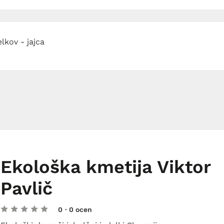
lkov - jajca
Ekološka kmetija Viktor
Pavlič
0
· 0 ocen