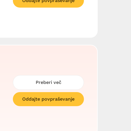
Oddajte povpraševanje
Preberi več
Oddajte povpraševanje