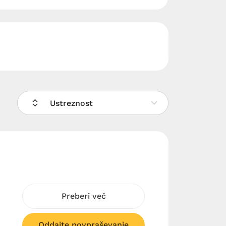
Ustreznost
Preberi več
Oddajte povpraševanje