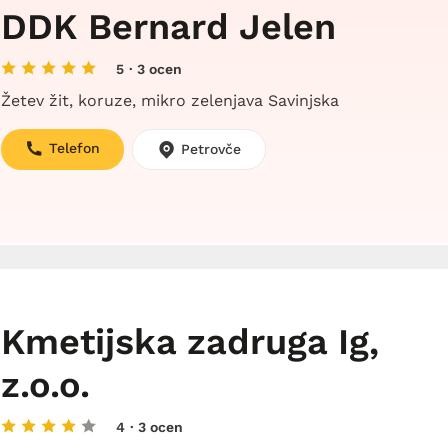
DDK Bernard Jelen
5
· 3 ocen
Žetev žit, koruze, mikro zelenjava Savinjska
Telefon
Petrovče
Kmetijska zadruga Ig,
z.o.o.
4
· 3 ocen