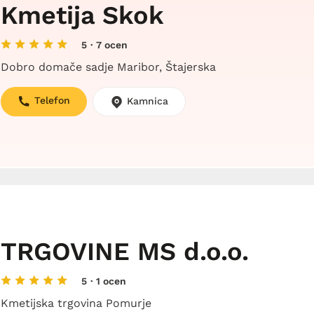
Kmetija Skok
5
· 7 ocen
Dobro domače sadje Maribor, Štajerska
Telefon
Kamnica
TRGOVINE MS d.o.o.
5
· 1 ocen
Kmetijska trgovina Pomurje