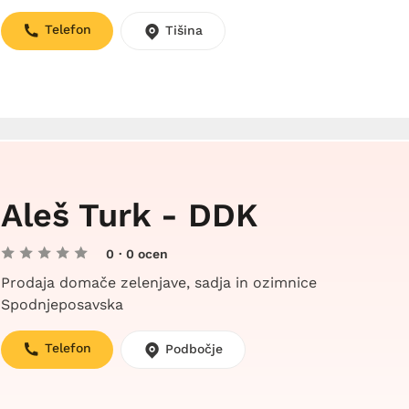
Telefon
Tišina
Aleš Turk - DDK
0
· 0 ocen
Prodaja domače zelenjave, sadja in ozimnice
Spodnjeposavska
Telefon
Podbočje