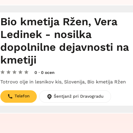
Bio kmetija Ržen, Vera
Ledinek - nosilka
dopolnilne dejavnosti na
kmetiji
0
· 0 ocen
Totrovo olje in lesnikov kis, Slovenija, Bio kmetija Ržen
Telefon
Šentjanž pri Dravogradu