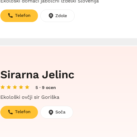
Ekološki domači jabolčni izdelki Slovenija
Telefon
Zdole
Sirarna Jelinc
5
· 9 ocen
Ekološki ovčji sir Goriška
Telefon
Soča