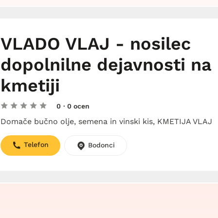
VLADO VLAJ - nosilec
dopolnilne dejavnosti na
kmetiji
0
· 0 ocen
Domače bučno olje, semena in vinski kis, KMETIJA VLAJ
Telefon
Bodonci