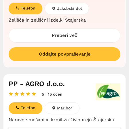
Telefon
Jakobski dol
Zelišča in zeliščni izdelki Štajerska
Preberi več
Oddajte povpraševanje
PP - AGRO d.o.o.
5
· 15 ocen
Telefon
Maribor
Naravne mešanice krmil za živinorejo Štajerska