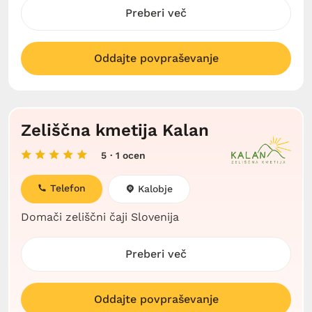
Preberi več
Oddajte povpraševanje
Zeliščna kmetija Kalan
5
· 1 ocen
Telefon
Kalobje
Domači zeliščni čaji Slovenija
Preberi več
Oddajte povpraševanje