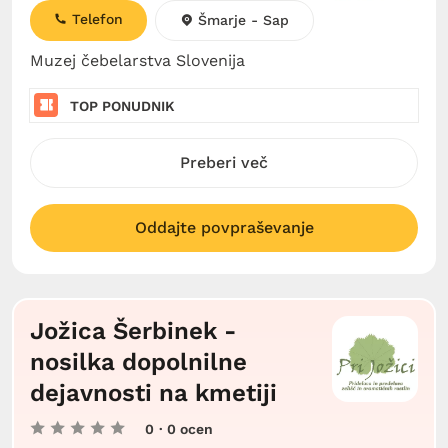
Telefon
Šmarje - Sap
Muzej čebelarstva Slovenija
TOP PONUDNIK
Preberi več
Oddajte povpraševanje
Jožica Šerbinek -
nosilka dopolnilne
dejavnosti na kmetiji
0
· 0 ocen