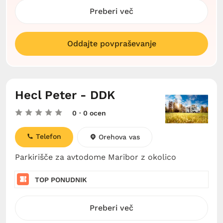
Preberi več
Oddajte povpraševanje
Hecl Peter - DDK
0
· 0 ocen
Telefon
Orehova vas
Parkirišče za avtodome Maribor z okolico
TOP PONUDNIK
Preberi več