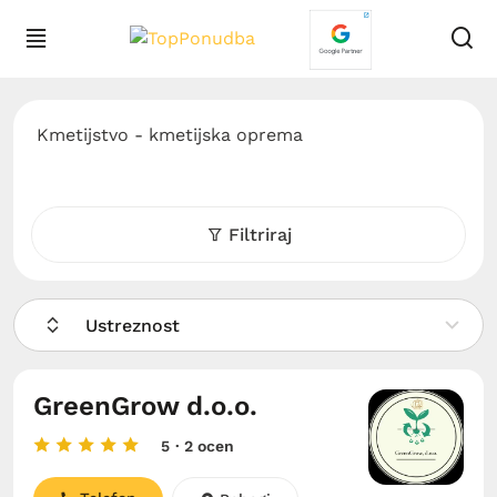
Kmetijstvo - kmetijska oprema
Filtriraj
Ustreznost
GreenGrow d.o.o.
5
· 2 ocen