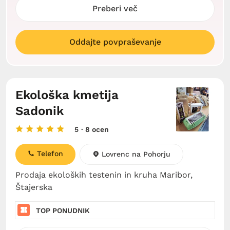
Preberi več
Oddajte povpraševanje
Ekološka kmetija
Sadonik
5
· 8 ocen
Telefon
Lovrenc na Pohorju
Prodaja ekoloških testenin in kruha Maribor,
Štajerska
TOP PONUDNIK