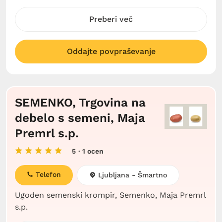
Preberi več
Oddajte povpraševanje
SEMENKO, Trgovina na
debelo s semeni, Maja
Premrl s.p.
5
· 1 ocen
Telefon
Ljubljana - Šmartno
Ugoden semenski krompir, Semenko, Maja Premrl
s.p.