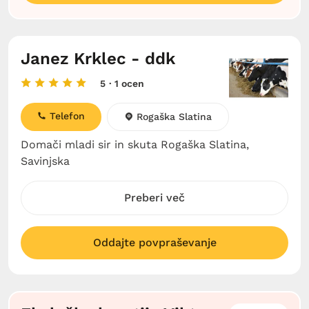
Janez Krklec - ddk
5
· 1 ocen
Telefon
Rogaška Slatina
Domači mladi sir in skuta Rogaška Slatina,
Savinjska
Preberi več
Oddajte povpraševanje