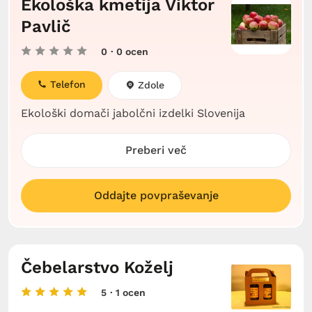
Ekološka kmetija Viktor
Pavlič
0
· 0 ocen
Telefon
Zdole
Ekološki domači jabolčni izdelki Slovenija
Preberi več
Oddajte povpraševanje
Čebelarstvo Koželj
5
· 1 ocen