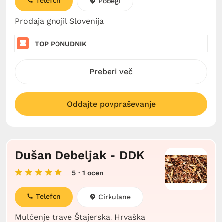
Telefon
Pobegi
Prodaja gnojil Slovenija
TOP PONUDNIK
Preberi več
Oddajte povpraševanje
Dušan Debeljak - DDK
5
· 1 ocen
Telefon
Cirkulane
Mulčenje trave Štajerska, Hrvaška