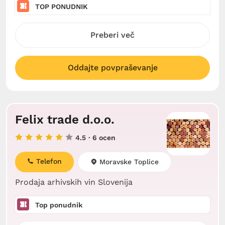
TOP PONUDNIK
Preberi več
Oddajte povpraševanje
Felix trade d.o.o.
4.5
· 6 ocen
Telefon
Moravske Toplice
Prodaja arhivskih vin Slovenija
Top ponudnik