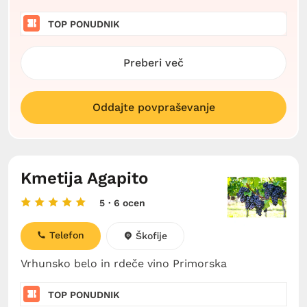
TOP PONUDNIK
Preberi več
Oddajte povpraševanje
Kmetija Agapito
5
· 6 ocen
Telefon
Škofije
Vrhunsko belo in rdeče vino Primorska
TOP PONUDNIK