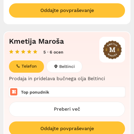
Oddajte povpraševanje
Kmetija Maroša
5
· 6 ocen
Telefon
Beltinci
Prodaja in pridelava bučnega olja Beltinci
Top ponudnik
Preberi več
Oddajte povpraševanje