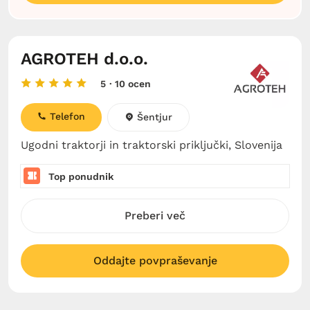
AGROTEH d.o.o.
5
· 10 ocen
Telefon
Šentjur
Ugodni traktorji in traktorski priključki, Slovenija
Top ponudnik
Preberi več
Oddajte povpraševanje