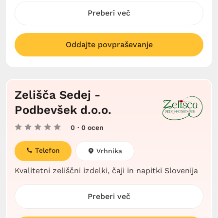
Preberi več
Oddajte povpraševanje
Zelišča Sedej -
Podbevšek d.o.o.
0
· 0 ocen
Telefon
Vrhnika
Kvalitetni zeliščni izdelki, čaji in napitki Slovenija
Preberi več