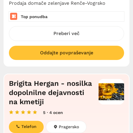
Prodaja domače zelenjave Renče-Vogrsko
Top ponudba
Preberi več
Oddajte povpraševanje
Brigita Hergan - nosilka
dopolnilne dejavnosti
na kmetiji
5
· 4 ocen
Telefon
Pragersko