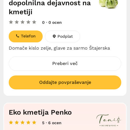
dopolnilna dejavnost na
kmetiji
0
· 0 ocen
Telefon
Podplat
Domače kislo zelje, glave za sarmo Štajerska
Preberi več
Oddajte povpraševanje
Eko kmetija Penko
5
· 6 ocen