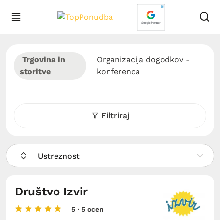
Trgovina in
Organizacija dogodkov -
storitve
konferenca
Filtriraj
Ustreznost
Društvo Izvir
5
· 5 ocen