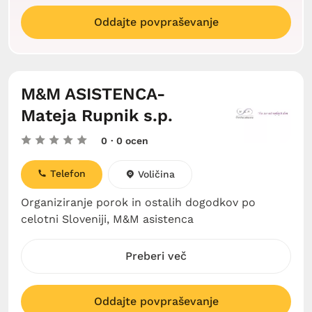
Oddajte povpraševanje
M&M ASISTENCA-
Mateja Rupnik s.p.
0
· 0 ocen
Telefon
Voličina
Organiziranje porok in ostalih dogodkov po
celotni Sloveniji, M&M asistenca
Preberi več
Oddajte povpraševanje