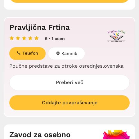
Pravljična Frtina
5
· 1 ocen
Telefon
Kamnik
Poučne predstave za otroke osrednjeslovenska
Preberi več
Oddajte povpraševanje
Zavod za osebno