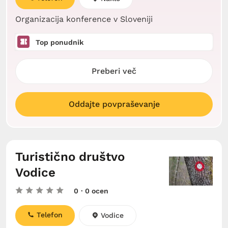
Organizacija konference v Sloveniji
Top ponudnik
Preberi več
Oddajte povpraševanje
Turistično društvo
Vodice
0
· 0 ocen
Telefon
Vodice