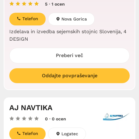
5
· 1 ocen
Telefon
Nova Gorica
Izdelava in izvedba sejemskih stojnic Slovenija, 4
DESIGN
Preberi več
Oddajte povpraševanje
AJ NAVTIKA
0
· 0 ocen
Telefon
Logatec