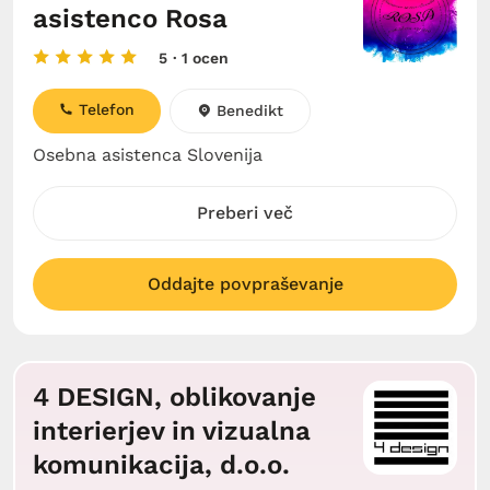
asistenco Rosa
5
· 1 ocen
Telefon
Benedikt
Osebna asistenca Slovenija
Preberi več
Oddajte povpraševanje
4 DESIGN, oblikovanje
interierjev in vizualna
komunikacija, d.o.o.