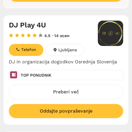
DJ Play 4U
4.5
· 14 ocen
Telefon
Ljubljana
DJ in organizacija dogodkov Osrednja Slovenija
TOP PONUDNIK
Preberi več
Oddajte povpraševanje