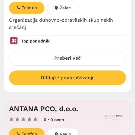
Telefon
Žalec
Organizacija duhovno-zdravilskih skupinskih
srečanj
Top ponudnik
Preberi več
Oddajte povpraševanje
ANTANA PCO, d.o.o.
0
· 0 ocen
Telefon
Naklo