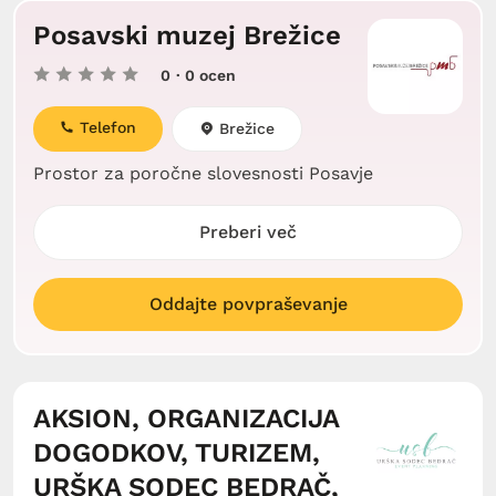
Posavski muzej Brežice
0
· 0 ocen
Telefon
Brežice
Prostor za poročne slovesnosti Posavje
Preberi več
Oddajte povpraševanje
AKSION, ORGANIZACIJA
DOGODKOV, TURIZEM,
URŠKA SODEC BEDRAČ,