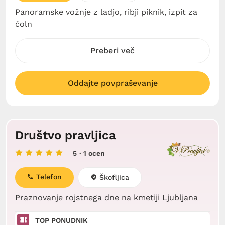
Panoramske vožnje z ladjo, ribji piknik, izpit za
čoln
Preberi več
Oddajte povpraševanje
Društvo pravljica
5
· 1 ocen
Telefon
Škofljica
Praznovanje rojstnega dne na kmetiji Ljubljana
TOP PONUDNIK