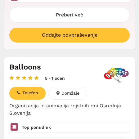
Preberi več
Oddajte povpraševanje
Balloons
5
· 1 ocen
Telefon
Domžale
Organizacija in animacija rojstnih dni Osrednja
Slovenija
Top ponudnik