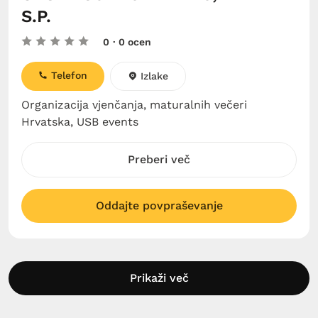
S.P.
0
· 0 ocen
Telefon
Izlake
Organizacija vjenčanja, maturalnih večeri
Hrvatska, USB events
Preberi več
Oddajte povpraševanje
Prikaži več