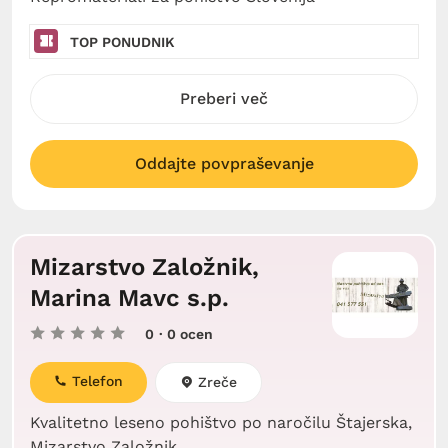
TOP PONUDNIK
Preberi več
Oddajte povpraševanje
Mizarstvo Založnik,
Marina Mavc s.p.
0
· 0 ocen
Telefon
Zreče
Kvalitetno leseno pohištvo po naročilu Štajerska,
Mizarstvo Založnik