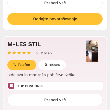
Preberi več
Oddajte povpraševanje
M-LES STIL
5
· 2 ocen
Telefon
Blanca
Izdelava in montaža pohištva Krško
TOP PONUDNIK
Preberi več