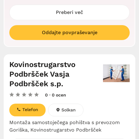
Preberi več
Oddajte povpraševanje
Kovinostrugarstvo
Podbršček Vasja
Podbršček s.p.
0
· 0 ocen
Telefon
Solkan
Montaža samostoječega pohištva s prevozom
Goriška, Kovinostrugarstvo Podbršček