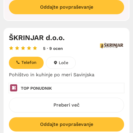
Oddajte povpraševanje
ŠKRINJAR d.o.o.
5
· 9 ocen
Telefon
Loče
Pohištvo in kuhinje po meri Savinjska
TOP PONUDNIK
Preberi več
Oddajte povpraševanje