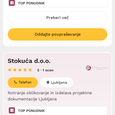
TOP PONUDNIK
Preberi več
Oddajte povpraševanje
Stokuća d.o.o.
5
· 1 ocen
Telefon
Ljubljana
Notranje oblikovanje in izdelava projektne
dokumentacije Ljubljana
TOP PONUDNIK