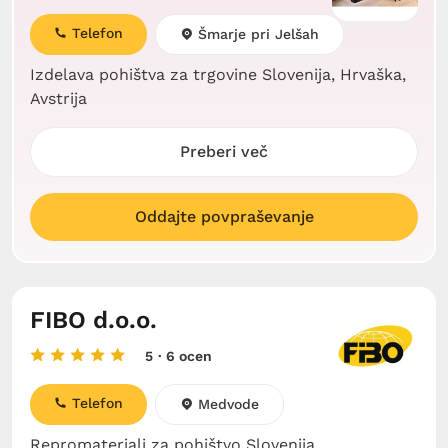
Telefon
Šmarje pri Jelšah
Izdelava pohištva za trgovine Slovenija, Hrvaška,
Avstrija
Preberi več
Oddajte povpraševanje
FIBO d.o.o.
5
· 6 ocen
Telefon
Medvode
Repromateriali za pohištvo Slovenija