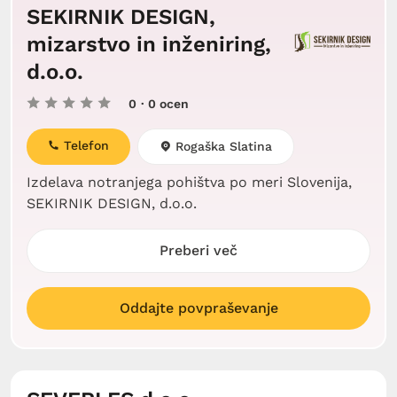
SEKIRNIK DESIGN,
mizarstvo in inženiring,
d.o.o.
0
· 0 ocen
Telefon
Rogaška Slatina
Izdelava notranjega pohištva po meri Slovenija,
SEKIRNIK DESIGN, d.o.o.
Preberi več
Oddajte povpraševanje