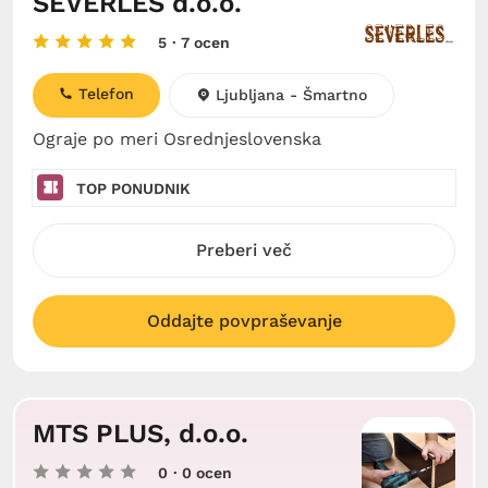
SEVERLES d.o.o.
5
· 7 ocen
Telefon
Ljubljana - Šmartno
Ograje po meri Osrednjeslovenska
TOP PONUDNIK
Preberi več
Oddajte povpraševanje
MTS PLUS, d.o.o.
0
· 0 ocen