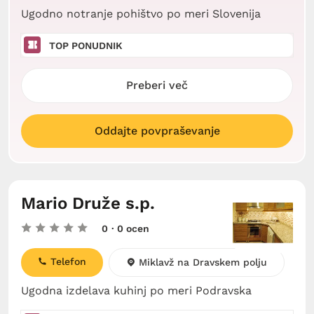
Ugodno notranje pohištvo po meri Slovenija
TOP PONUDNIK
Preberi več
Oddajte povpraševanje
Mario Druže s.p.
0
· 0 ocen
Telefon
Miklavž na Dravskem polju
Ugodna izdelava kuhinj po meri Podravska