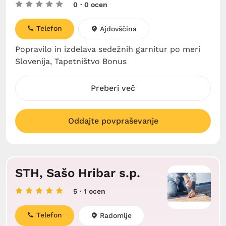
0
· 0 ocen
Telefon
Ajdovščina
Popravilo in izdelava sedežnih garnitur po meri
Slovenija, Tapetništvo Bonus
Preberi več
Oddajte povpraševanje
STH, Sašo Hribar s.p.
5
· 1 ocen
Telefon
Radomlje