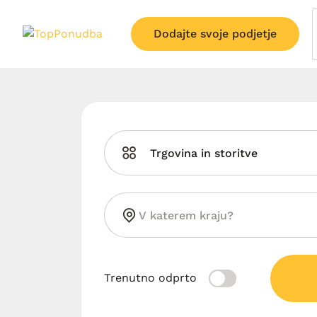
Dodajte svoje podjetje
Trgovina in storitve
Trenutno odprto