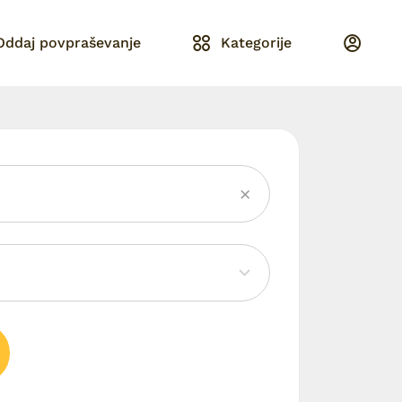
Oddaj povpraševanje
Kategorije