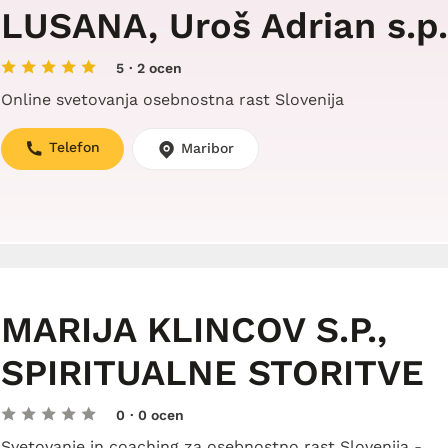
LUSANA, Uroš Adrian s.p.
5
· 2 ocen
Online svetovanja osebnostna rast Slovenija
Telefon
Maribor
MARIJA KLINCOV S.P.,
SPIRITUALNE STORITVE
0
· 0 ocen
Svetovanje in coaching za osebnostno rast Slovenija -