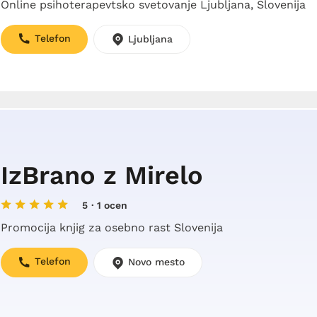
Online psihoterapevtsko svetovanje Ljubljana, Slovenija
Telefon
Ljubljana
IzBrano z Mirelo
5
· 1 ocen
Promocija knjig za osebno rast Slovenija
Telefon
Novo mesto