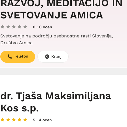
RAZVOJ, MEDITACIJO IN
SVETOVANJE AMICA
0
· 0 ocen
Svetovanje na področju osebnostne rasti Slovenija,
Društvo Amica
Telefon
Kranj
dr. Tjaša Maksimiljana
Kos s.p.
5
· 4 ocen