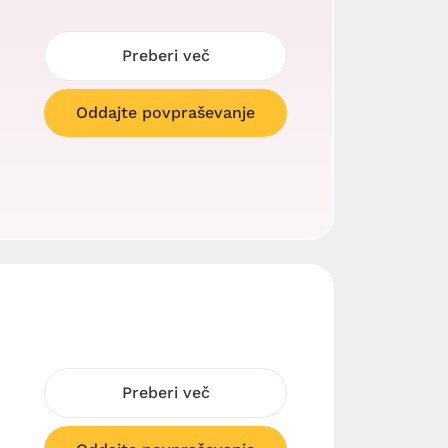
Preberi več
Oddajte povpraševanje
Preberi več