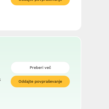
Preberi več
S
Oddajte povpraševanje