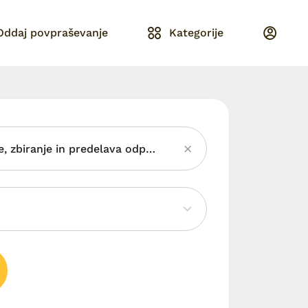
Oddaj povpraševanje
Kategorije
Sekundarne surovine, zbiranje in predelava odpadkov