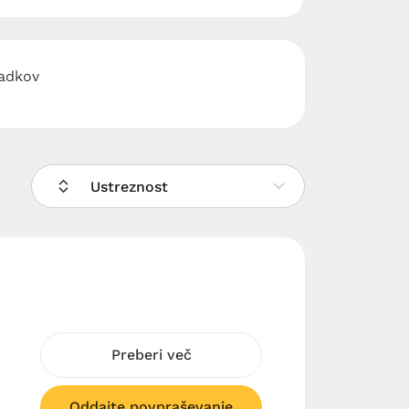
padkov
Ustreznost
Preberi več
Oddajte povpraševanje