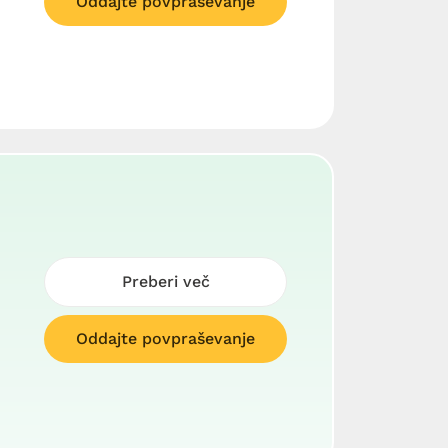
Oddajte povpraševanje
Preberi več
Oddajte povpraševanje