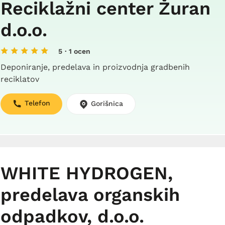
Reciklažni center Žuran
d.o.o.
5
· 1 ocen
Deponiranje, predelava in proizvodnja gradbenih
reciklatov
Telefon
Gorišnica
WHITE HYDROGEN,
predelava organskih
odpadkov, d.o.o.