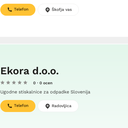
Telefon
Škofja vas
Ekora d.o.o.
0
· 0 ocen
Ugodne stiskalnice za odpadke Slovenija
Telefon
Radovljica