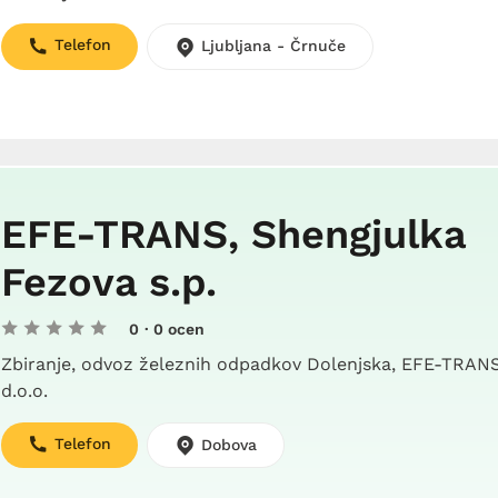
Telefon
Ljubljana - Črnuče
EFE-TRANS, Shengjulka
Fezova s.p.
0
· 0 ocen
Zbiranje, odvoz železnih odpadkov Dolenjska, EFE-TRAN
d.o.o.
Telefon
Dobova