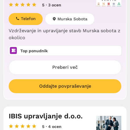
5
· 3 ocen
Telefon
Murska Sobota
Vzdrževanje in upravljanje stavb Murska sobota z
okolico
Top ponudnik
Preberi več
Oddajte povpraševanje
IBIS upravljanje d.o.o.
5
· 4 ocen