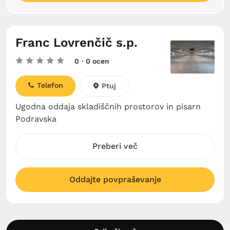
Franc Lovrenčič s.p.
0
· 0 ocen
Telefon
Ptuj
Ugodna oddaja skladiščnih prostorov in pisarn
Podravska
Preberi več
Oddajte povpraševanje