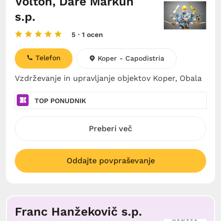
Volton, Dare Markun
s.p.
5
· 1 ocen
Telefon
Koper - Capodistria
Vzdrževanje in upravljanje objektov Koper, Obala
TOP PONUDNIK
Preberi več
Oddajte povpraševanje
Franc Hanžekovič s.p.