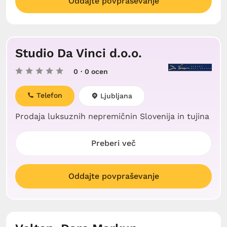
Oddajte povpraševanje
Studio Da Vinci d.o.o.
0
· 0 ocen
Telefon
Ljubljana
Prodaja luksuznih nepremičnin Slovenija in tujina
Preberi več
Oddajte povpraševanje