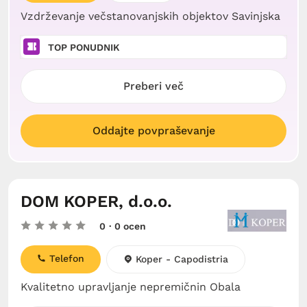
Vzdrževanje večstanovanjskih objektov Savinjska
TOP PONUDNIK
Preberi več
Oddajte povpraševanje
DOM KOPER, d.o.o.
0
· 0 ocen
Telefon
Koper - Capodistria
Kvalitetno upravljanje nepremičnin Obala