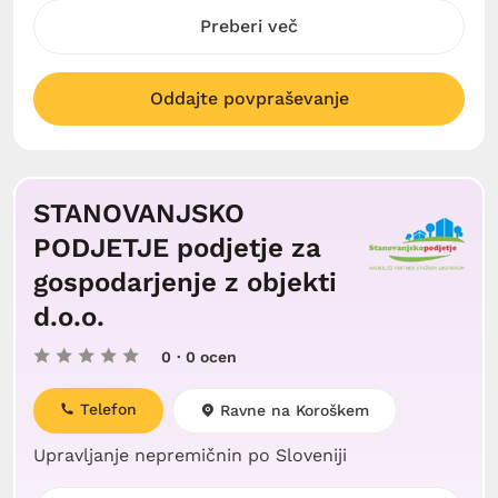
Preberi več
Oddajte povpraševanje
STANOVANJSKO
PODJETJE podjetje za
gospodarjenje z objekti
d.o.o.
0
· 0 ocen
Telefon
Ravne na Koroškem
Upravljanje nepremičnin po Sloveniji