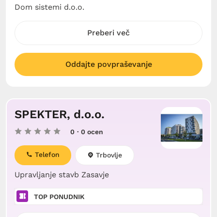
Dom sistemi d.o.o.
Preberi več
Oddajte povpraševanje
SPEKTER, d.o.o.
0
· 0 ocen
Telefon
Trbovlje
Upravljanje stavb Zasavje
TOP PONUDNIK